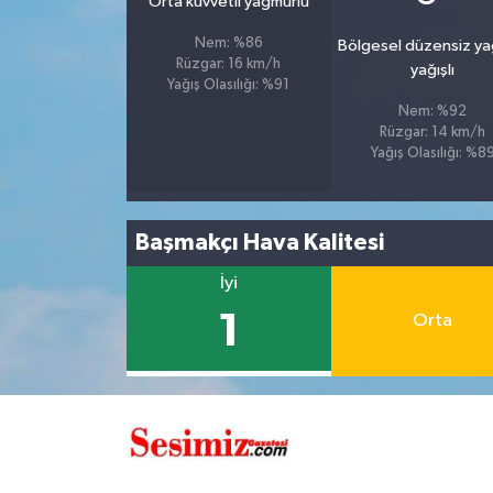
Orta kuvvetli yağmurlu
Nem: %86
Bölgesel düzensiz y
Rüzgar: 16 km/h
yağışlı
Yağış Olasılığı: %91
Nem: %92
Rüzgar: 14 km/h
Yağış Olasılığı: %8
Başmakçı Hava Kalitesi
İyi
1
Orta