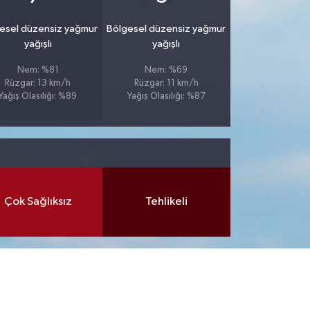
esel düzensiz yağmur
Bölgesel düzensiz yağmur
yağışlı
yağışlı
Nem: %81
Nem: %69
Rüzgar: 13 km/h
Rüzgar: 11 km/h
Yağış Olasılığı: %89
Yağış Olasılığı: %87
Çok Sağlıksız
Tehlikeli