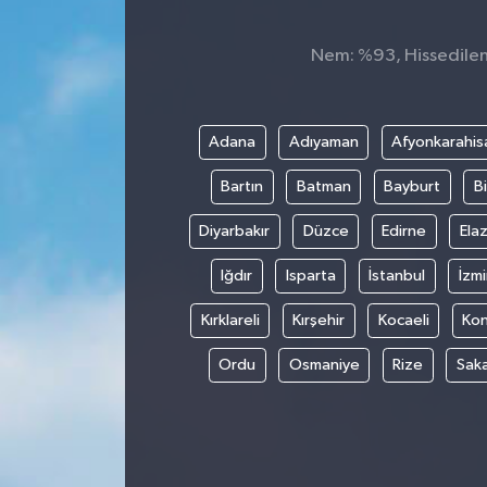
Spor
Nem: %93, Hissedilen 
Teknoloji
Adana
Adıyaman
Afyonkarahis
Tokat Haberleri
Bartın
Batman
Bayburt
Bi
Yaşam
Diyarbakır
Düzce
Edirne
Elaz
Iğdır
Isparta
İstanbul
İzmi
Kırklareli
Kırşehir
Kocaeli
Ko
Ordu
Osmaniye
Rize
Sak