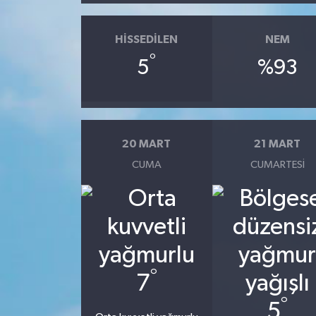
HISSEDILEN
NEM
°
5
%93
20 MART
21 MART
CUMA
CUMARTESI
°
7
°
5