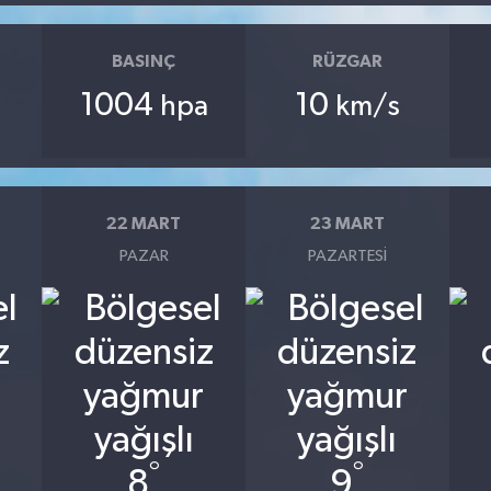
BASINÇ
RÜZGAR
1004
10
hpa
km/s
22 MART
23 MART
PAZAR
PAZARTESI
°
°
8
9