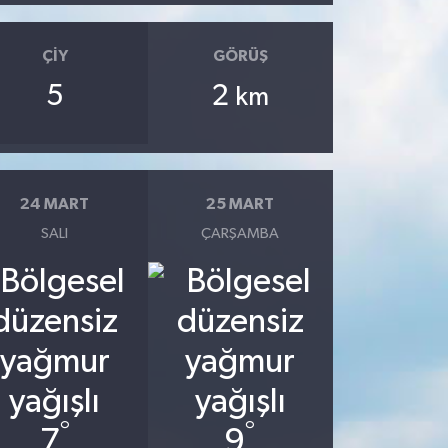
ÇIY
GÖRÜŞ
5
2
km
24 MART
25 MART
SALI
ÇARŞAMBA
°
°
7
9