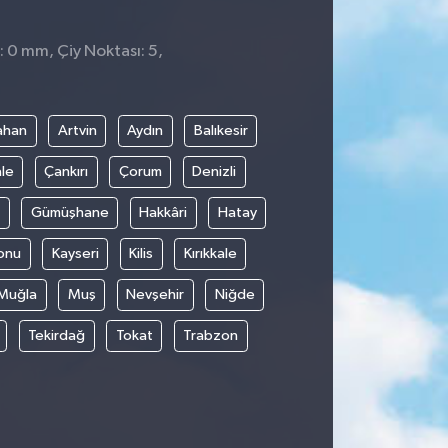
: 0 mm, Çiy Noktası: 5,
ahan
Artvin
Aydın
Balıkesir
le
Çankırı
Çorum
Denizli
Gümüşhane
Hakkâri
Hatay
onu
Kayseri
Kilis
Kırıkkale
Muğla
Muş
Nevşehir
Niğde
Tekirdağ
Tokat
Trabzon