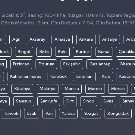
°
Sıcaklık: 5
, Basınç: 1004 hPa, Rüzgar: 10 km/s, Toplam Yağış
Görüş Mesafesi: 2 km, Gün Doğumu: 7:04, Gün Batımı: 19:10
ar
Ağrı
Aksaray
Amasya
Ankara
Antalya
Ard
lecik
Bingöl
Bitlis
Bolu
Burdur
Bursa
Çanakka
ığ
Erzincan
Erzurum
Eskişehir
Gaziantep
Giresun
r
Kahramanmaraş
Karabük
Karaman
Kars
Kastam
nya
Kütahya
Malatya
Manisa
Mardin
Mersin
arya
Samsun
Şanlıurfa
Siirt
Sinop
Sivas
Şırnak
Tunceli
Uşak
Van
Yalova
Yozgat
Zonguldak