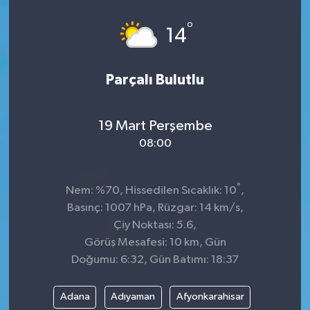
Spor
°
14
Teknoloji
Parçalı Bulutlu
Tokat Haberleri
19 Mart Perşembe
Yaşam
08:00
°
Nem: %70, Hissedilen Sıcaklık: 10
,
Basınç: 1007 hPa, Rüzgar: 14 km/s,
Çiy Noktası: 5.6,
Görüş Mesafesi: 10 km, Gün
Doğumu: 6:32, Gün Batımı: 18:37
Adana
Adıyaman
Afyonkarahisar