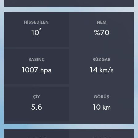
HISSEDILEN
NEM
°
10
%70
BASINÇ
RÜZGAR
1007
14
hpa
km/s
ÇIY
GÖRÜŞ
5.6
10
km