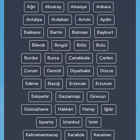
Ağrı
Aksaray
Amasya
Ankara
Antalya
Ardahan
Artvin
Aydın
Balıkesir
Bartın
Batman
Bayburt
Bilecik
Bingöl
Bitlis
Bolu
Burdur
Bursa
Çanakkale
Çankırı
Çorum
Denizli
Diyarbakır
Düzce
Edirne
Elazığ
Erzincan
Erzurum
Eskişehir
Gaziantep
Giresun
Gümüşhane
Hakkâri
Hatay
Iğdır
Isparta
İstanbul
İzmir
Kahramanmaraş
Karabük
Karaman