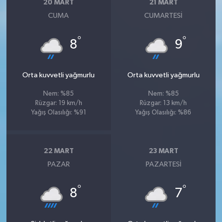
20 MART
21 MART
CUMA
CUMARTESI
°
°
8
9
Orta kuvvetli yağmurlu
Orta kuvvetli yağmurlu
Nem: %85
Nem: %85
Rüzgar: 19 km/h
Rüzgar: 13 km/h
Yağış Olasılığı: %91
Yağış Olasılığı: %86
22 MART
23 MART
PAZAR
PAZARTESI
°
°
8
7