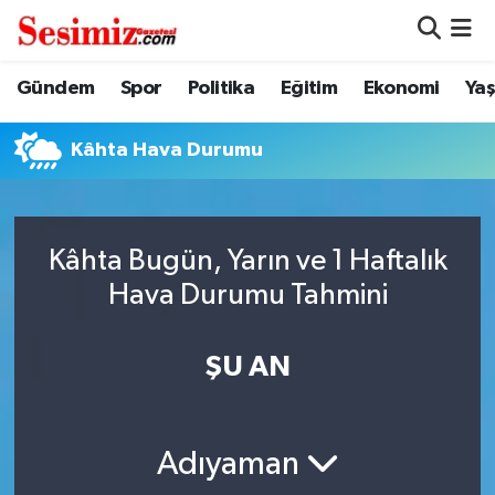
Dünya
Nöbetçi Eczaneler
Gündem
Spor
Politika
Eğitim
Ekonomi
Ya
Eğitim
Hava Durumu
Kâhta Hava Durumu
Ekonomi
Namaz Vakitleri
Genel
Trafik Durumu
Kâhta Bugün, Yarın ve 1 Haftalık
Hava Durumu Tahmini
Gündem
Süper Lig Puan Durumu ve Fikstür
ŞU AN
Magazin
Tüm Manşetler
Politika
Son Dakika Haberleri
Adıyaman
Sağlık
Haber Arşivi