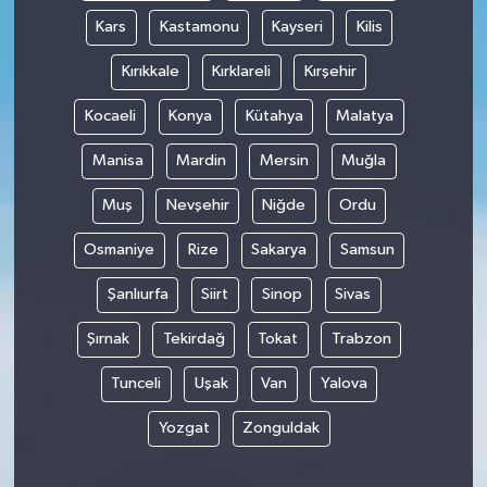
Kars
Kastamonu
Kayseri
Kilis
Kırıkkale
Kırklareli
Kırşehir
Kocaeli
Konya
Kütahya
Malatya
Manisa
Mardin
Mersin
Muğla
Muş
Nevşehir
Niğde
Ordu
Osmaniye
Rize
Sakarya
Samsun
Şanlıurfa
Siirt
Sinop
Sivas
Şırnak
Tekirdağ
Tokat
Trabzon
Tunceli
Uşak
Van
Yalova
Yozgat
Zonguldak