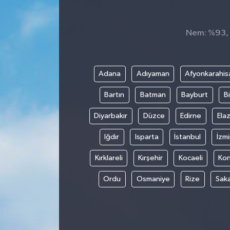
Spor
Nem: %93, H
Teknoloji
Tokat Haberleri
Adana
Adıyaman
Afyonkarahis
Bartın
Batman
Bayburt
Bi
Yaşam
Diyarbakır
Düzce
Edirne
Elaz
Iğdır
Isparta
İstanbul
İzmi
Kırklareli
Kırşehir
Kocaeli
Ko
Ordu
Osmaniye
Rize
Sak