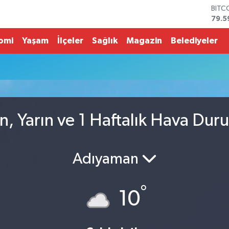
BITC
79.5
DOL
45,4
omi
Yaşam
İlçeler
Sağlık
Magazin
Belediyeler
EUR
53,3
STER
61,6
G.AL
686
BİST
n, Yarın ve 1 Haftalık Hava Dur
14.5
Adıyaman
°
10