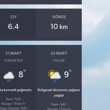
ÇIY
GÖRÜŞ
6.4
10
km
21 MART
22 MART
CUMARTESI
PAZAR
°
°
8
9
ta kuvvetli yağmurlu
Bölgesel düzensiz yağmur
yağışlı
Nem: %92
Rüzgar: 19 km/h
Nem: %83
Yağış Olasılığı: %87
Rüzgar: 15 km/h