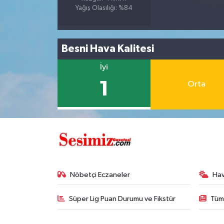
Yağış Olasılığı: %84
Besni Hava Kalitesi
İyi
1
Orta
Nöbetçi Eczaneler
Ha
Süper Lig Puan Durumu ve Fikstür
Tüm