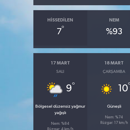
HISSEDILEN
NEM
°
7
%93
17 MART
18 MART
SALI
ÇARŞAMBA
°
9
10
Bölgesel düzensiz yağmur
Güneşli
yağışlı
Nem: %74
Rüzgar: 17 km/h
Nem: %84
Rüzgar: 4 km/h