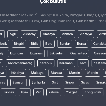
Çok bulutlu
°
issedilen Sıcaklık: 7
, Basınç: 1016 hPa, Rüzgar: 6 km/s, Çiy 
Görüş Mesafesi: 10 km, Gün Doğumu: 6:39, Gün Batımı: 18:3
ar
Ağrı
Aksaray
Amasya
Ankara
Antalya
Ard
lecik
Bingöl
Bitlis
Bolu
Burdur
Bursa
Çanakka
ığ
Erzincan
Erzurum
Eskişehir
Gaziantep
Giresun
r
Kahramanmaraş
Karabük
Karaman
Kars
Kastam
nya
Kütahya
Malatya
Manisa
Mardin
Mersin
arya
Samsun
Şanlıurfa
Siirt
Sinop
Sivas
Şırnak
Tunceli
Uşak
Van
Yalova
Yozgat
Zonguldak