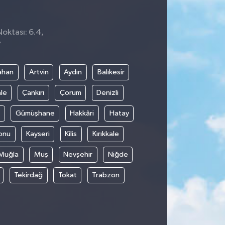
Noktası: 6.4,
7
ahan
Artvin
Aydın
Balıkesir
le
Çankırı
Çorum
Denizli
Gümüşhane
Hakkâri
Hatay
onu
Kayseri
Kilis
Kırıkkale
Muğla
Muş
Nevşehir
Niğde
Tekirdağ
Tokat
Trabzon