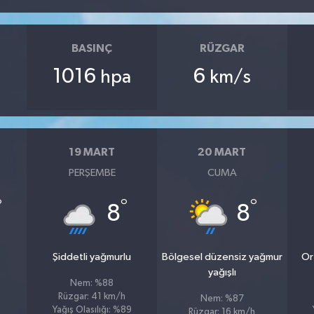
BASINÇ
RÜZGAR
1016
6
hpa
km/s
19 MART
20 MART
PERŞEMBE
CUMA
°
°
°
8
8
Şiddetli yağmurlu
Bölgesel düzensiz yağmur
Or
yağışlı
Nem: %88
Rüzgar: 41 km/h
Nem: %87
Yağış Olasılığı: %89
Rüzgar: 16 km/h