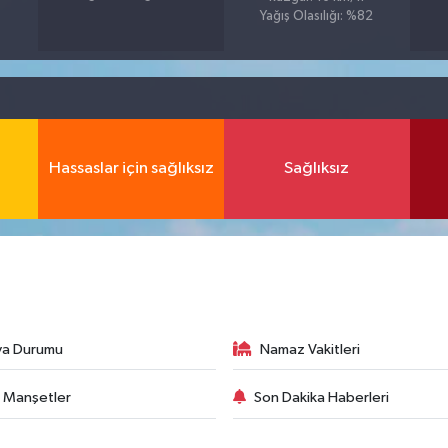
Yağış Olasılığı: %82
Hassaslar için sağlıksız
Sağlıksız
va Durumu
Namaz Vakitleri
 Manşetler
Son Dakika Haberleri