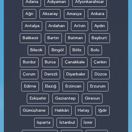
Adana
Adıyaman
Afyonkarahisar
Ağrı
Aksaray
Amasya
Ankara
Antalya
Ardahan
Artvin
Aydın
Balıkesir
Bartın
Batman
Bayburt
Bilecik
Bingöl
Bitlis
Bolu
Burdur
Bursa
Çanakkale
Çankırı
Çorum
Denizli
Diyarbakır
Düzce
Edirne
Elazığ
Erzincan
Erzurum
Eskişehir
Gaziantep
Giresun
Gümüşhane
Hakkâri
Hatay
Iğdır
Isparta
İstanbul
İzmir