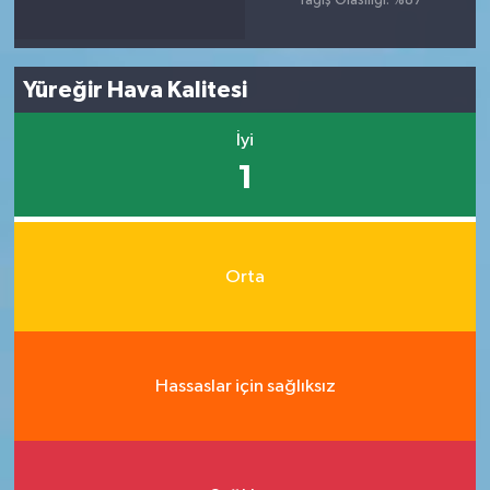
Yağış Olasılığı: %87
Yüreğir Hava Kalitesi
İyi
1
Orta
Hassaslar için sağlıksız