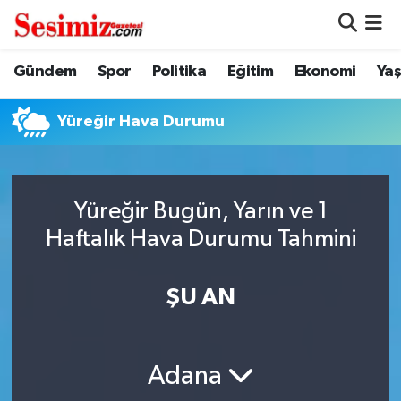
Dünya
Nöbetçi Eczaneler
Gündem
Spor
Politika
Eğitim
Ekonomi
Ya
Eğitim
Hava Durumu
Yüreğir Hava Durumu
Ekonomi
Namaz Vakitleri
Genel
Trafik Durumu
Yüreğir Bugün, Yarın ve 1
Haftalık Hava Durumu Tahmini
Gündem
Süper Lig Puan Durumu ve Fikstür
ŞU AN
Magazin
Tüm Manşetler
Politika
Son Dakika Haberleri
Adana
Sağlık
Haber Arşivi