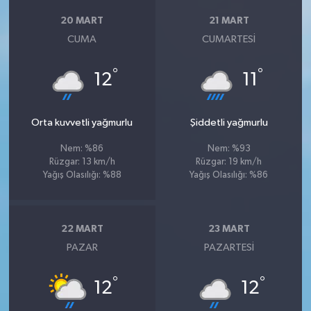
20 MART
21 MART
CUMA
CUMARTESI
°
°
12
11
Orta kuvvetli yağmurlu
Şiddetli yağmurlu
Nem: %86
Nem: %93
Rüzgar: 13 km/h
Rüzgar: 19 km/h
Yağış Olasılığı: %88
Yağış Olasılığı: %86
22 MART
23 MART
PAZAR
PAZARTESI
°
°
12
12