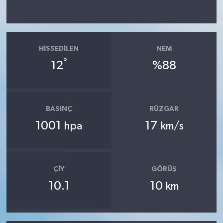
HISSEDILEN
NEM
°
12
%88
BASINÇ
RÜZGAR
1001
17
hpa
km/s
ÇIY
GÖRÜŞ
10.1
10
km