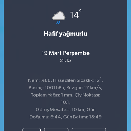
Spor
°
14
Teknoloji
Hafif yağmurlu
Tokat Haberleri
19 Mart Perşembe
Yaşam
21:15
°
Nem: %88, Hissedilen Sıcaklık: 12
,
Basınç: 1001 hPa, Rüzgar: 17 km/s,
Toplam Yağış: 1 mm, Çiy Noktası:
10.1,
Görüş Mesafesi: 10 km, Gün
Doğumu: 6:44, Gün Batımı: 18:49