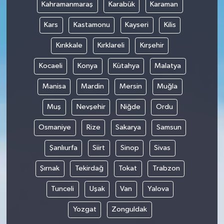
Kahramanmaraş
Karabük
Karaman
Kars
Kastamonu
Kayseri
Kilis
Kırıkkale
Kırklareli
Kırşehir
Kocaeli
Konya
Kütahya
Malatya
Manisa
Mardin
Mersin
Muğla
Muş
Nevşehir
Niğde
Ordu
Osmaniye
Rize
Sakarya
Samsun
Şanlıurfa
Siirt
Sinop
Sivas
Şırnak
Tekirdağ
Tokat
Trabzon
Tunceli
Uşak
Van
Yalova
Yozgat
Zonguldak