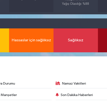
Yağış Olasılığı: %88
Hassaslar için sağlıksız
Sağlıksız
va Durumu
Namaz Vakitleri
 Manşetler
Son Dakika Haberleri