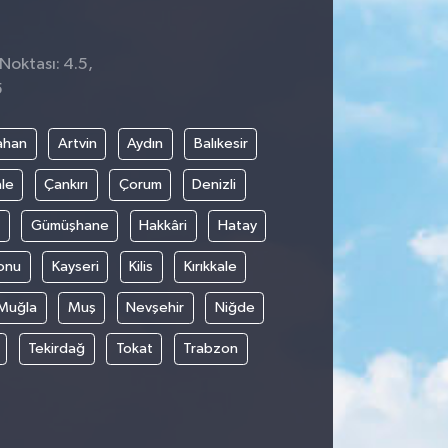
 Noktası: 4.5,
5
ahan
Artvin
Aydın
Balıkesir
le
Çankırı
Çorum
Denizli
Gümüşhane
Hakkâri
Hatay
onu
Kayseri
Kilis
Kırıkkale
Muğla
Muş
Nevşehir
Niğde
Tekirdağ
Tokat
Trabzon