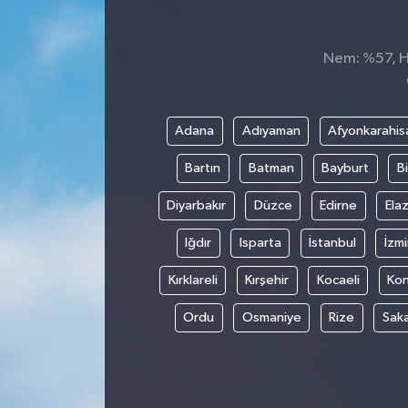
Spor
Nem: %57, Hi
Teknoloji
Tokat Haberleri
Adana
Adıyaman
Afyonkarahis
Bartın
Batman
Bayburt
Bi
Yaşam
Diyarbakır
Düzce
Edirne
Elaz
Iğdır
Isparta
İstanbul
İzmi
Kırklareli
Kırşehir
Kocaeli
Ko
Ordu
Osmaniye
Rize
Sak