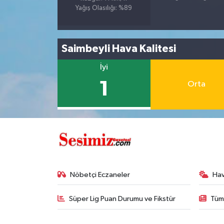
Yağış Olasılığı: %89
Saimbeyli Hava Kalitesi
İyi
1
Orta
Nöbetçi Eczaneler
Ha
Süper Lig Puan Durumu ve Fikstür
Tüm