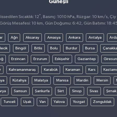
Güneşli
°
ssedilen Sıcaklık: 12
, Basınç: 1010 hPa, Rüzgar: 10 km/s, Çiy
Görüş Mesafesi: 10 km, Gün Doğumu: 6:42, Gün Batımı: 18:4
ar
Ağrı
Aksaray
Amasya
Ankara
Antalya
Ard
lecik
Bingöl
Bitlis
Bolu
Burdur
Bursa
Çanakka
ığ
Erzincan
Erzurum
Eskişehir
Gaziantep
Giresun
r
Kahramanmaraş
Karabük
Karaman
Kars
Kastam
nya
Kütahya
Malatya
Manisa
Mardin
Mersin
arya
Samsun
Şanlıurfa
Siirt
Sinop
Sivas
Şırnak
Tunceli
Uşak
Van
Yalova
Yozgat
Zonguldak