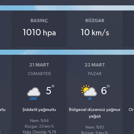
BASINÇ
RÜZGAR
1010
10
hpa
km/s
21 MART
22 MART
CUMARTESI
PAZAR
°
°
5
6
rlu
Şiddetli yağmurlu
Bölgesel düzensiz yağmur
Or
yağışlı
Nem: %94
Rüzgar: 23 km/h
Nem: %95
9
Yağış Olasılığı: %78
Rüzgar: 9 km/h