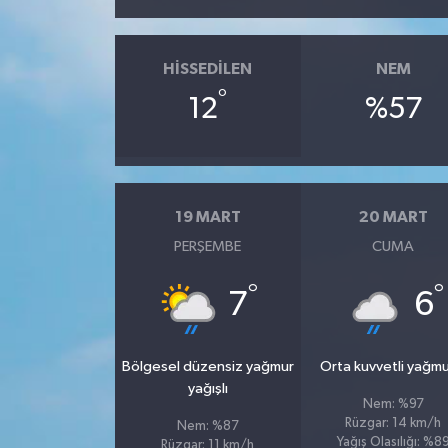
HISSEDILEN
NEM
°
12
%57
19 MART
20 MART
PERŞEMBE
CUMA
°
°
7
6
Bölgesel düzensiz yağmur
Orta kuvvetli yağmu
yağışlı
Nem: %97
Rüzgar: 14 km/h
Nem: %87
Yağış Olasılığı: %8
Rüzgar: 11 km/h