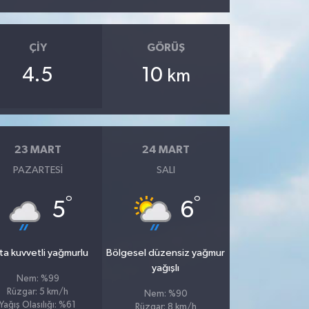
ÇIY
GÖRÜŞ
4.5
10
km
23 MART
24 MART
PAZARTESI
SALI
°
°
5
6
ta kuvvetli yağmurlu
Bölgesel düzensiz yağmur
yağışlı
Nem: %99
Rüzgar: 5 km/h
Nem: %90
Yağış Olasılığı: %61
Rüzgar: 8 km/h