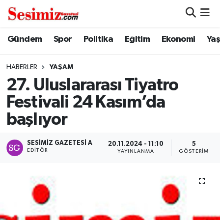
Dünya
Nöbetçi Eczaneler
Gündem
Spor
Politika
Eğitim
Ekonomi
Ya
Eğitim
Hava Durumu
HABERLER
YAŞAM
27. Uluslararası Tiyatro
Ekonomi
Namaz Vakitleri
Festivali 24 Kasım’da
Genel
Trafik Durumu
başlıyor
Gündem
Süper Lig Puan Durumu ve Fikstür
SESIMIZ GAZETESI A
20.11.2024 - 11:10
5
EDITÖR
YAYINLANMA
GÖSTERIM
Magazin
Tüm Manşetler
Politika
Son Dakika Haberleri
Sağlık
Haber Arşivi