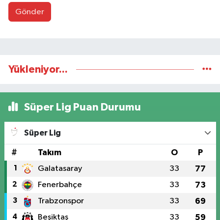
Gönder
Yükleniyor...
Süper Lig Puan Durumu
Süper Lig
#
Takım
O
P
1
Galatasaray
33
77
2
Fenerbahçe
33
73
3
Trabzonspor
33
69
4
Beşiktaş
33
59