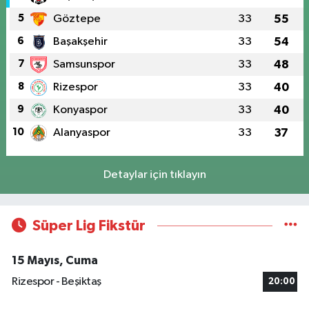
5
Göztepe
33
55
6
Başakşehir
33
54
7
Samsunspor
33
48
8
Rizespor
33
40
9
Konyaspor
33
40
10
Alanyaspor
33
37
Detaylar için tıklayın
Süper Lig Fikstür
15 Mayıs, Cuma
Rizespor - Beşiktaş
20:00