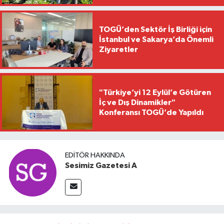
TOGÜ’den Sektör İş Birliği için
İstanbul ve Sakarya’da Önemli
Ziyaretler
"Türkiye’yi 12 Eylül’e Götüren
İç ve Dış Dinamikler"
Konferansı TOGÜ’de Yapıldı
EDITÖR HAKKINDA
Sesimiz Gazetesi A