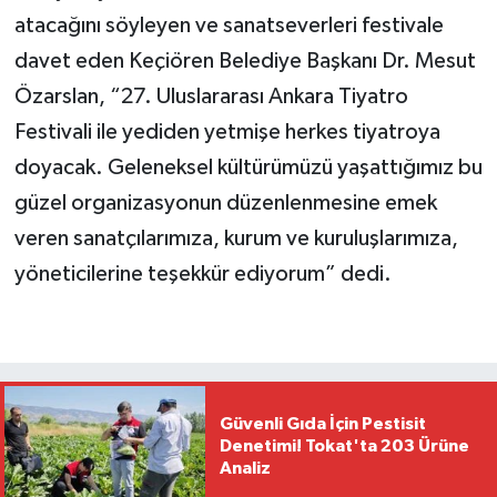
atacağını söyleyen ve sanatseverleri festivale
davet eden Keçiören Belediye Başkanı Dr. Mesut
Özarslan, “27. Uluslararası Ankara Tiyatro
Festivali ile yediden yetmişe herkes tiyatroya
doyacak. Geleneksel kültürümüzü yaşattığımız bu
güzel organizasyonun düzenlenmesine emek
veren sanatçılarımıza, kurum ve kuruluşlarımıza,
yöneticilerine teşekkür ediyorum” dedi.
Güvenli Gıda İçin Pestisit
Denetimi! Tokat'ta 203 Ürüne
Analiz