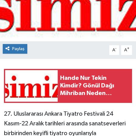
Spor
Teknoloji
Tokat Haberleri
Paylaş
-
+
A
A
Yaşam
Hande Nur Tekin
Kimdir? Gönül Dağı
Mihriban Neden
Ayrıldı?
27. Uluslararası Ankara Tiyatro Festivali 24
Kasım-22 Aralık tarihleri arasında sanatseverleri
birbirinden keyifli tiyatro oyunlarıyla