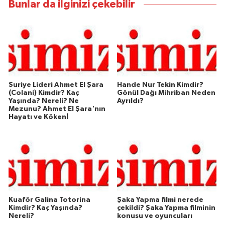
Bunlar da ilginizi çekebilir
Suriye Lideri Ahmet El Şara
Hande Nur Tekin Kimdir?
(Colani) Kimdir? Kaç
Gönül Dağı Mihriban Neden
Yaşında? Nereli? Ne
Ayrıldı?
Mezunu? Ahmet El Şara'nın
Hayatı ve Kökenİ
Kuaför Galina Totorina
Şaka Yapma filmi nerede
Kimdir? Kaç Yaşında?
çekildi? Şaka Yapma filminin
Nereli?
konusu ve oyuncuları