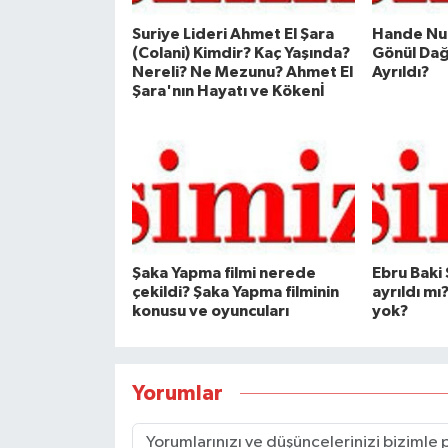
Suriye Lideri Ahmet El Şara
Hande Nur
(Colani) Kimdir? Kaç Yaşında?
Gönül Dağ
Nereli? Ne Mezunu? Ahmet El
Ayrıldı?
Şara'nın Hayatı ve Kökenİ
Şaka Yapma filmi nerede
Ebru Baki
çekildi? Şaka Yapma filminin
ayrıldı mı
konusu ve oyuncuları
yok?
Yorumlar