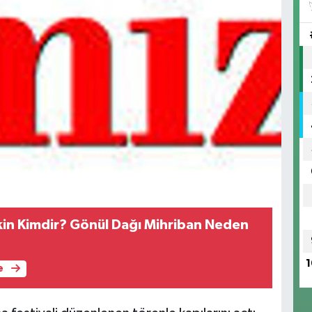
in Kimdir? Gönül Dağı Mihriban Neden
1
e