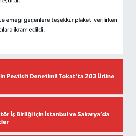
eştirdi.
te emeği geçenlere teşekkür plaketi verilirken
lara ikram edildi.
çin Pestisit Denetimi! Tokat'ta 203 Ürüne
r İş Birliği için İstanbul ve Sakarya’da
ler