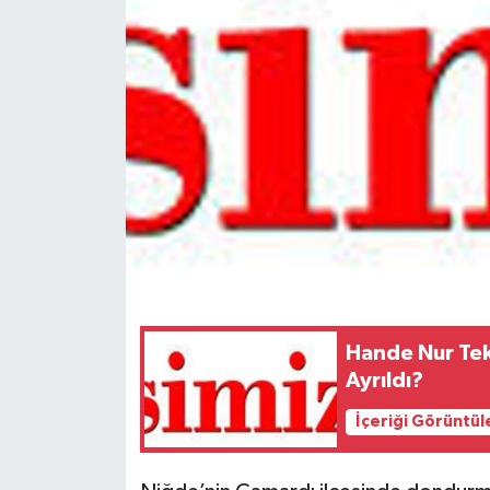
Spor
Teknoloji
Tokat Haberleri
Yaşam
Hande Nur Tek
Ayrıldı?
İçeriği Görüntül