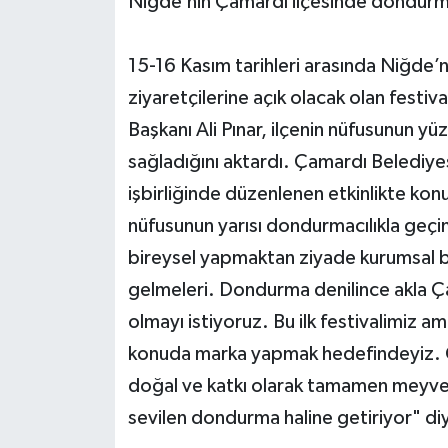
Niğde’nin Çamardı ilçesinde dondurma 
15-16 Kasım tarihleri arasında Niğde’n
ziyaretçilerine açık olacak olan festi
Başkanı Ali Pınar, ilçenin nüfusunun y
sağladığını aktardı. Çamardı Belediy
işbirliğinde düzenlenen etkinlikte kon
nüfusunun yarısı dondurmacılıkla geçimi
bireysel yapmaktan ziyade kurumsal bi
gelmeleri. Dondurma denilince akla Ç
olmayı istiyoruz. Bu ilk festivalimiz am
konuda marka yapmak hedefindeyiz. 
doğal ve katkı olarak tamamen meyve k
sevilen dondurma haline getiriyor" di