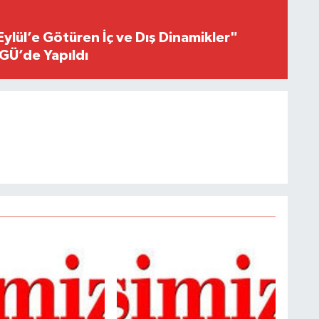
Eylül’e Götüren İç ve Dış Dinamikler"
GÜ’de Yapıldı