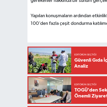
gerekenler hakkında bir sunum gerçekl
Yapılan konuşmaların ardından etkinlik
100’den fazla çeşit dondurma katılımcı
EDITÖRÜN SEÇTIĞI
Güvenli Gıda İ
Analiz
EDITÖRÜN SEÇTIĞI
TOGÜ’den Sektö
Önemli Ziyaret