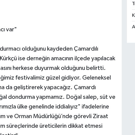
T
K
A
cı var"
ondurmacı olduğunu kaydeden Çamardılı
Kürkçü ise derneğin amacının ilçede yapılacak
asını herkese duyurmak olduğunu belirtti.
ğimiz festivalimiz güzel gidiyor. Geleneksel
aha da geliştirerek yapacağız. Çamardı
oğal dondurma yapmamız. Doğal salep, süt ve
ızla ülke genelinde iddialıyız" ifadelerine
arım ve Orman Müdürlüğü’nde görevli Ziraat
m süreçlerinde üreticilerin dikkat etmesi