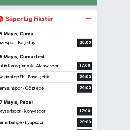
Süper Lig Fikstür
5 Mayıs, Cuma
izespor - Beşiktaş
20:00
6 Mayıs, Cumartesi
atih Karagümrük - Alanyaspor
17:00
aziantep FK - Başakşehir
20:00
amsunspor - Göztepe
20:00
7 Mayıs, Pazar
ayserispor - Konyaspor
17:00
enerbahçe - Eyüpspor
20:00