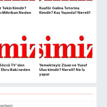
 Tekin Kimdir?
Kuaför Galina Totorina
ı Mihriban Neden
Kimdir? Kaç Yaşında? Nereli?
 Sözcü TV'den
Yemekteyiz Zişan ve Yusuf
? Ebru Baki neden
Ulus kimdir? Nereli? Ne İş
yapar