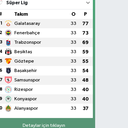
Süper Lig
#
Takım
O
P
1
Galatasaray
33
77
2
Fenerbahçe
33
73
3
Trabzonspor
33
69
4
Beşiktaş
33
59
5
Göztepe
33
55
6
Başakşehir
33
54
7
Samsunspor
33
48
8
Rizespor
33
40
9
Konyaspor
33
40
0
Alanyaspor
33
37
Detaylar için tıklayın