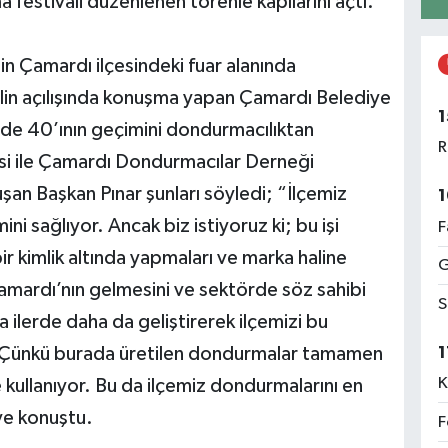
festivali düzenlenen törenle kapılarını açtı.
in Çamardı ilçesindeki fuar alanında
valin açılışında konuşma yapan Çamardı Belediye
1
üzde 40’ının geçimini dondurmacılıktan
R
esi ile Çamardı Dondurmacılar Derneği
uşan Başkan Pınar şunları söyledi; “İlçemiz
1
ni sağlıyor. Ancak biz istiyoruz ki; bu işi
F
r kimlik altında yapmaları ve marka haline
G
amardı’nın gelmesini ve sektörde söz sahibi
S
a ilerde daha da geliştirerek ilçemizi bu
1
Çünkü burada üretilen dondurmalar tamamen
K
ullanıyor. Bu da ilçemiz dondurmalarını en
ye konuştu.
F