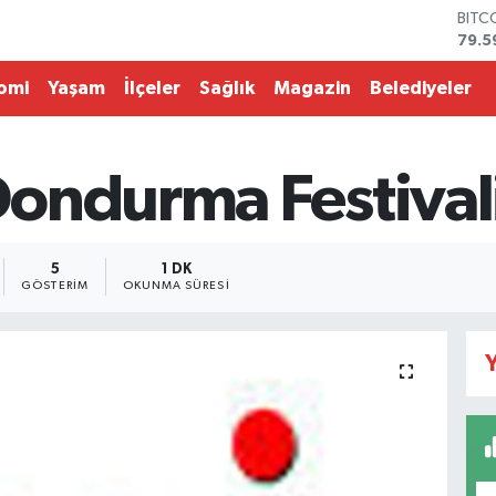
BITC
79.5
DOL
45,4
omi
Yaşam
İlçeler
Sağlık
Magazin
Belediyeler
EUR
53,3
STER
61,6
ondurma Festival
G.AL
686
BİST
14.5
5
1 DK
GÖSTERIM
OKUNMA SÜRESI
Y