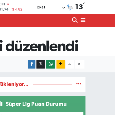
°
OIN
13
Tokat
91,74
%-1.82
AR
3620
%0.02
O
8690
%0.19
LİN
0380
%0.18
i düzenlendi
TIN
2,09000
%0.19
100
98,00
%0
-
+
A
A
ükleniyor...
Süper Lig Puan Durumu