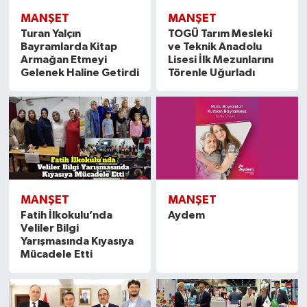
MANŞET
MANŞET
Turan Yalçın
TOGÜ Tarım Mesleki
Bayramlarda Kitap
ve Teknik Anadolu
Armağan Etmeyi
Lisesi İlk Mezunlarını
Gelenek Haline Getirdi
Törenle Uğurladı
MANŞET
MANŞET
Fatih İlkokulu’nda
Aydem
Veliler Bilgi
Yarışmasında Kıyasıya
Mücadele Etti