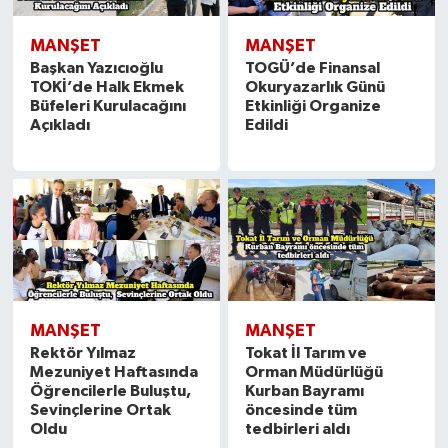
MANŞET
MANŞET
Başkan Yazıcıoğlu
TOGÜ’de Finansal
TOKİ’de Halk Ekmek
Okuryazarlık Günü
Büfeleri Kurulacağını
Etkinliği Organize
Açıkladı
Edildi
MANŞET
MANŞET
Rektör Yılmaz
Tokat İl Tarım ve
Mezuniyet Haftasında
Orman Müdürlüğü
Öğrencilerle Buluştu,
Kurban Bayramı
Sevinçlerine Ortak
öncesinde tüm
Oldu
tedbirleri aldı