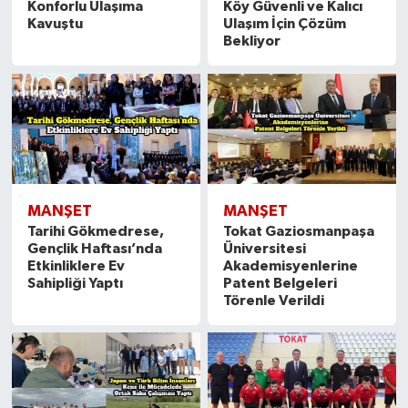
Konforlu Ulaşıma
Köy Güvenli ve Kalıcı
Kavuştu
Ulaşım İçin Çözüm
Bekliyor
MANŞET
MANŞET
Tarihi Gökmedrese,
Tokat Gaziosmanpaşa
Gençlik Haftası’nda
Üniversitesi
Etkinliklere Ev
Akademisyenlerine
Sahipliği Yaptı
Patent Belgeleri
Törenle Verildi