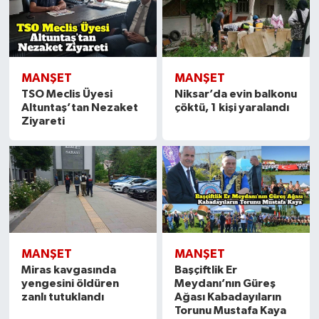
MANŞET
MANŞET
TSO Meclis Üyesi
Niksar’da evin balkonu
Altuntaş’tan Nezaket
çöktü, 1 kişi yaralandı
Ziyareti
MANŞET
MANŞET
Miras kavgasında
Başçiftlik Er
yengesini öldüren
Meydanı’nın Güreş
zanlı tutuklandı
Ağası Kabadayıların
Torunu Mustafa Kaya