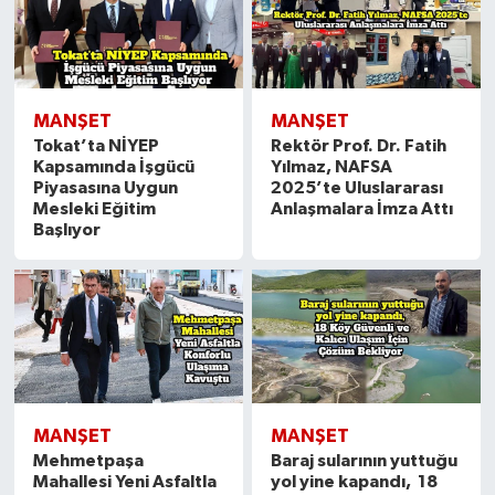
MANŞET
MANŞET
Tokat’ta NİYEP
Rektör Prof. Dr. Fatih
Kapsamında İşgücü
Yılmaz, NAFSA
Piyasasına Uygun
2025’te Uluslararası
Mesleki Eğitim
Anlaşmalara İmza Attı
Başlıyor
MANŞET
MANŞET
Mehmetpaşa
Baraj sularının yuttuğu
Mahallesi Yeni Asfaltla
yol yine kapandı, 18