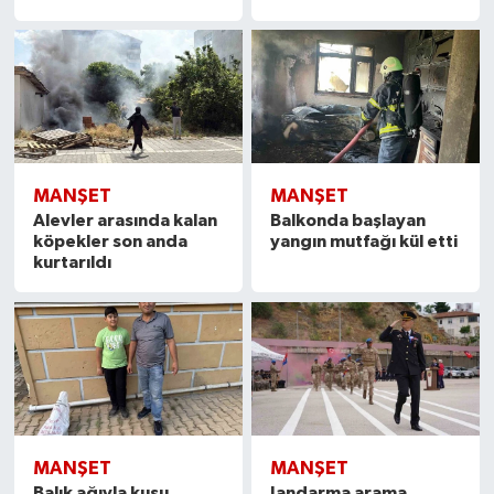
MANŞET
MANŞET
Alevler arasında kalan
Balkonda başlayan
köpekler son anda
yangın mutfağı kül etti
kurtarıldı
MANŞET
MANŞET
Balık ağıyla kuşu
Jandarma arama