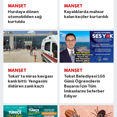
MANŞET
MANŞET
Hurdaya dönen
Kayalıklarda mahsur
otomobilden sağ
kalan keçiler kurtarıldı
kurtuldu
MANŞET
MANŞET
Tokat’ta miras kavgası
Tokat Belediyesi LGS
kanlı bitti: Yengesini
Günü Öğrencilerin
öldüren zanlı kaçtı
Başarısı İçin Tüm
İmkanlarını Seferber
Ediyor