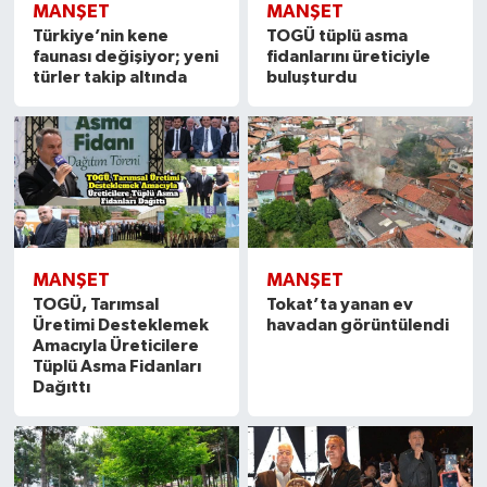
MANŞET
MANŞET
Türkiye’nin kene
TOGÜ tüplü asma
faunası değişiyor; yeni
fidanlarını üreticiyle
türler takip altında
buluşturdu
MANŞET
MANŞET
TOGÜ, Tarımsal
Tokat’ta yanan ev
Üretimi Desteklemek
havadan görüntülendi
Amacıyla Üreticilere
Tüplü Asma Fidanları
Dağıttı