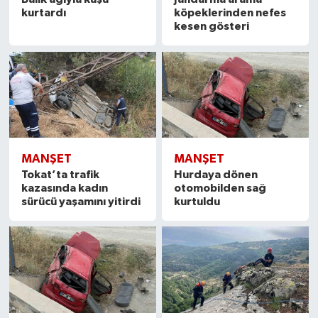
kurtardı
köpeklerinden nefes
kesen gösteri
MANŞET
MANŞET
Tokat’ta trafik
Hurdaya dönen
kazasında kadın
otomobilden sağ
sürücü yaşamını yitirdi
kurtuldu