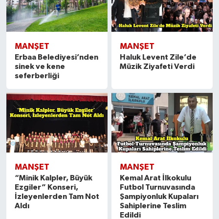
MANŞET
MANŞET
Erbaa Belediyesi’nden
Haluk Levent Zile’de
sinek ve kene
Müzik Ziyafeti Verdi
seferberliği
MANŞET
MANŞET
“Minik Kalpler, Büyük
Kemal Arat İlkokulu
Ezgiler” Konseri,
Futbol Turnuvasında
İzleyenlerden Tam Not
Şampiyonluk Kupaları
Aldı
Sahiplerine Teslim
Edildi