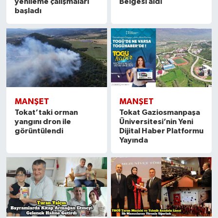
yenileme çalışmaları
Belgesi aldı
başladı
MANŞET
MANŞET
Tokat’taki orman
Tokat Gaziosmanpaşa
yangını dron ile
Üniversitesi’nin Yeni
görüntülendi
Dijital Haber Platformu
Yayında