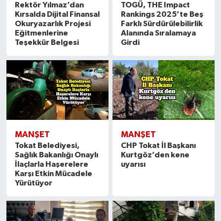
Rektör Yılmaz’dan
TOGÜ, THE Impact
Kırsalda Dijital Finansal
Rankings 2025’te Beş
Okuryazarlık Projesi
Farklı Sürdürülebilirlik
Eğitmenlerine
Alanında Sıralamaya
Teşekkür Belgesi
Girdi
MANŞET
MANŞET
Tokat Belediyesi,
CHP Tokat İl Başkanı
Sağlık Bakanlığı Onaylı
Kurtgöz’den kene
İlaçlarla Haşerelere
uyarısı
Karşı Etkin Mücadele
Yürütüyor