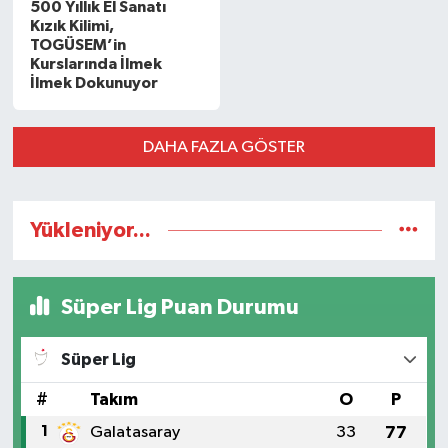
500 Yıllık El Sanatı
Kızık Kilimi,
TOGÜSEM’in
Kurslarında İlmek
İlmek Dokunuyor
DAHA FAZLA GÖSTER
Yükleniyor...
Süper Lig Puan Durumu
Süper Lig
#
Takım
O
P
1
Galatasaray
33
77