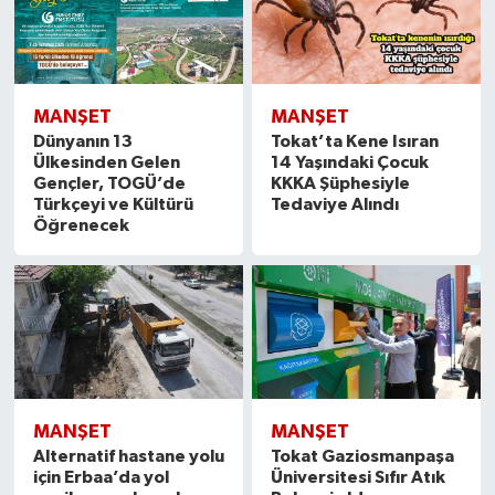
MANŞET
MANŞET
Dünyanın 13
Tokat’ta Kene Isıran
Ülkesinden Gelen
14 Yaşındaki Çocuk
Gençler, TOGÜ’de
KKKA Şüphesiyle
Türkçeyi ve Kültürü
Tedaviye Alındı
Öğrenecek
MANŞET
MANŞET
Alternatif hastane yolu
Tokat Gaziosmanpaşa
için Erbaa’da yol
Üniversitesi Sıfır Atık