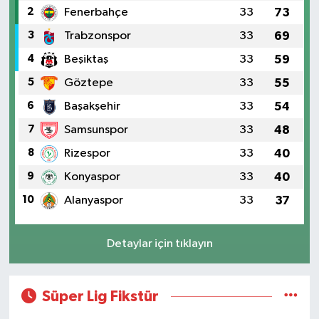
2
Fenerbahçe
33
73
3
Trabzonspor
33
69
4
Beşiktaş
33
59
5
Göztepe
33
55
6
Başakşehir
33
54
7
Samsunspor
33
48
8
Rizespor
33
40
9
Konyaspor
33
40
10
Alanyaspor
33
37
Detaylar için tıklayın
Süper Lig Fikstür