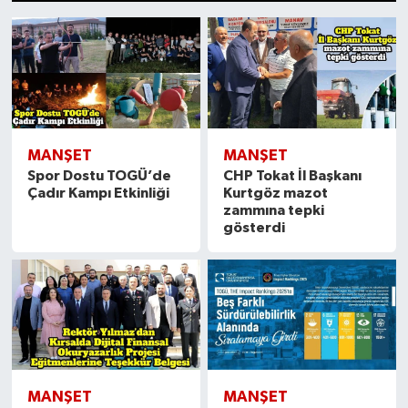
1
2
3
4
5
6
7
8
9
10
11
12
13
14
15
Spor
Teknoloji
Tokat Haberleri
MANŞET
MANŞET
Yaşam
Spor Dostu TOGÜ’de
CHP Tokat İl Başkanı
Çadır Kampı Etkinliği
Kurtgöz mazot
zammına tepki
gösterdi
MANŞET
MANŞET