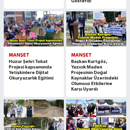
Gösterdi
MANŞET
MANŞET
Huzur Şehri Tokat
Başkan Kurtgöz,
Projesi kapsamında
Yazıcık Maden
Yetişkinlere Dijital
Projesinin Doğal
Okuryazarlık Eğitimi
Kaynaklar Üzerindeki
Olumsuz Etkilerine
Karşı Uyardı