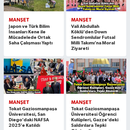
MANŞET
MANŞET
Japon ve Türk Bilim
Vali Abdullah
İnsanları Kene ile
Köklü’den Down
Mücadelede Ortak
Sendromlular Futsal
Saha Çalışması Yaptı
Milli Takımı’na Moral
Ziyareti
MANŞET
MANŞET
Tokat Gaziosmanpaşa
Tokat Gaziosmanpaşa
Üniversitesi, San
Üniversitesi Öğrenci
Diego’daki NAFSA
Kulüpleri, Gazze’deki
2025’e Katıldı
Saldırılara Tepki