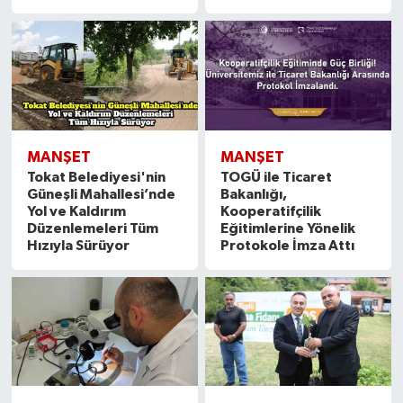
MANŞET
MANŞET
Tokat Belediyesi'nin
TOGÜ ile Ticaret
Güneşli Mahallesi’nde
Bakanlığı,
Yol ve Kaldırım
Kooperatifçilik
Düzenlemeleri Tüm
Eğitimlerine Yönelik
Hızıyla Sürüyor
Protokole İmza Attı