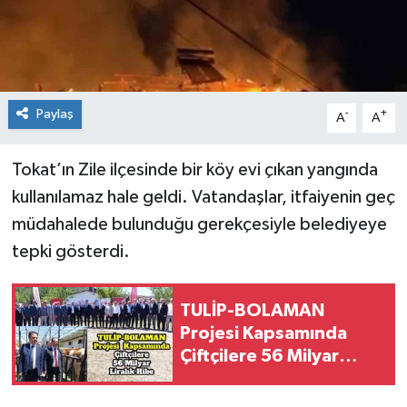
Spor
Teknoloji
Paylaş
-
+
A
A
Tokat Haberleri
Tokat’ın Zile ilçesinde bir köy evi çıkan yangında
Yaşam
kullanılamaz hale geldi. Vatandaşlar, itfaiyenin geç
müdahalede bulunduğu gerekçesiyle belediyeye
tepki gösterdi.
TULİP-BOLAMAN
Projesi Kapsamında
Çiftçilere 56 Milyar
Liralık Hibe