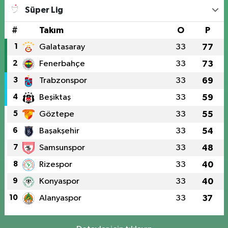
Süper Lig
#
Takım
O
P
1
Galatasaray
33
77
2
Fenerbahçe
33
73
3
Trabzonspor
33
69
4
Beşiktaş
33
59
5
Göztepe
33
55
6
Başakşehir
33
54
7
Samsunspor
33
48
8
Rizespor
33
40
9
Konyaspor
33
40
10
Alanyaspor
33
37