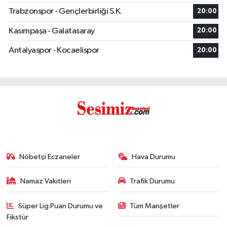
Trabzonspor - Gençlerbirliği S.K.
20:00
Kasımpaşa - Galatasaray
20:00
Antalyaspor - Kocaelispor
20:00
Nöbetçi Eczaneler
Hava Durumu
Namaz Vakitleri
Trafik Durumu
Süper Lig Puan Durumu ve
Tüm Manşetler
Fikstür