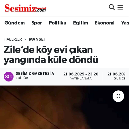
Dünya
Nöbetçi Eczaneler
Gündem
Spor
Politika
Eğitim
Ekonomi
Ya
Eğitim
Hava Durumu
HABERLER
MANŞET
Zile’de köy evi çıkan
Ekonomi
Namaz Vakitleri
yangında küle döndü
Genel
Trafik Durumu
SESIMIZ GAZETESI A
21.06.2025 - 23:20
21.06.2025 
EDITÖR
YAYINLANMA
GÜNCEL
Gündem
Süper Lig Puan Durumu ve Fikstür
Magazin
Tüm Manşetler
Politika
Son Dakika Haberleri
Sağlık
Haber Arşivi