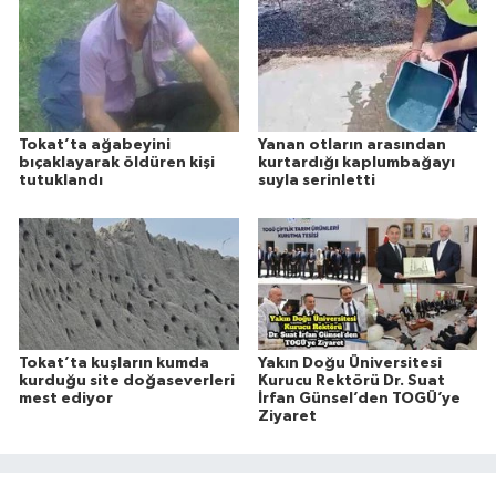
Tokat’ta ağabeyini
Yanan otların arasından
bıçaklayarak öldüren kişi
kurtardığı kaplumbağayı
tutuklandı
suyla serinletti
Tokat’ta kuşların kumda
Yakın Doğu Üniversitesi
kurduğu site doğaseverleri
Kurucu Rektörü Dr. Suat
mest ediyor
İrfan Günsel’den TOGÜ’ye
Ziyaret