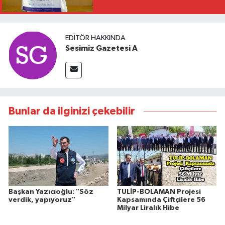
EDITÖR HAKKINDA
Sesimiz Gazetesi A
Bunlar da ilginizi çekebilir
Başkan Yazıcıoğlu: "Söz
TULİP-BOLAMAN Projesi
verdik, yapıyoruz"
Kapsamında Çiftçilere 56
Milyar Liralık Hibe