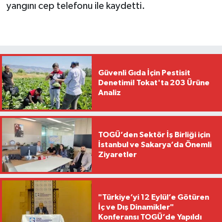
yangını cep telefonu ile kaydetti.
Güvenli Gıda İçin Pestisit
Denetimi! Tokat'ta 203 Ürüne
Analiz
TOGÜ’den Sektör İş Birliği için
İstanbul ve Sakarya’da Önemli
Ziyaretler
"Türkiye’yi 12 Eylül’e Götüren
İç ve Dış Dinamikler"
Konferansı TOGÜ’de Yapıldı