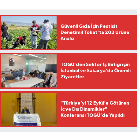
Güvenli Gıda İçin Pestisit
Denetimi! Tokat'ta 203 Ürüne
Analiz
TOGÜ’den Sektör İş Birliği için
İstanbul ve Sakarya’da Önemli
Ziyaretler
"Türkiye’yi 12 Eylül’e Götüren
İç ve Dış Dinamikler"
Konferansı TOGÜ’de Yapıldı