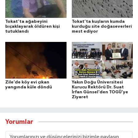
Tokat’ta ağabeyini
Tokat’ta kuşların kumda
bıçaklayarak öldüren kişi
kurduğu site doğaseverleri
tutuklandı
mest ediyor
Zile’de köy evi çıkan
Yakın Doğu Üniversitesi
yangında küle döndü
Kurucu Rektörü Dr. Suat
İrfan Günsel’den TOGÜ’ye
Ziyaret
Yorumlar