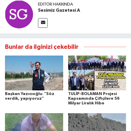
EDITÖR HAKKINDA
Sesimiz Gazetesi A
Bunlar da ilginizi çekebilir
Başkan Yazıcıoğlu: "Söz
TULİP-BOLAMAN Projesi
verdik, yapıyoruz"
Kapsamında Çiftçilere 56
Milyar Liralık Hibe