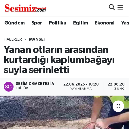
Dünya
Nöbetçi Eczaneler
Gündem
Spor
Politika
Eğitim
Ekonomi
Ya
Eğitim
Hava Durumu
HABERLER
MANŞET
Yanan otların arasından
Ekonomi
Namaz Vakitleri
kurtardığı kaplumbağayı
Genel
Trafik Durumu
suyla serinletti
Gündem
Süper Lig Puan Durumu ve Fikstür
SESIMIZ GAZETESI A
22.06.2025 - 18:20
22.06.2025
EDITÖR
YAYINLANMA
GÜNCEL
Magazin
Tüm Manşetler
Politika
Son Dakika Haberleri
Sağlık
Haber Arşivi