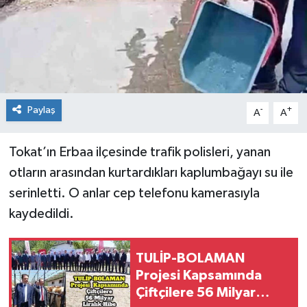
Spor
Teknoloji
Tokat Haberleri
Paylaş
-
+
A
A
Yaşam
Tokat’ın Erbaa ilçesinde trafik polisleri, yanan
otların arasından kurtardıkları kaplumbağayı su ile
serinletti. O anlar cep telefonu kamerasıyla
kaydedildi.
TULİP-BOLAMAN
Projesi Kapsamında
Çiftçilere 56 Milyar