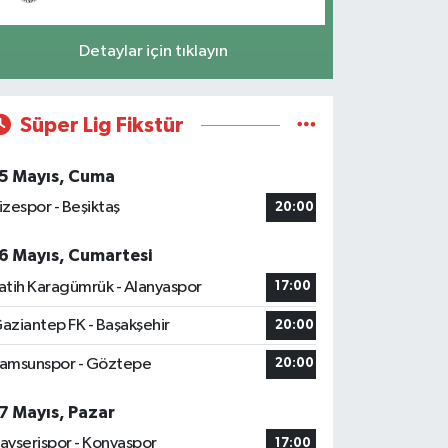
Detaylar için tıklayın
Süper Lig Fikstür
5 Mayıs, Cuma
izespor - Beşiktaş
20:00
6 Mayıs, Cumartesi
atih Karagümrük - Alanyaspor
17:00
aziantep FK - Başakşehir
20:00
amsunspor - Göztepe
20:00
7 Mayıs, Pazar
ayserispor - Konyaspor
17:00