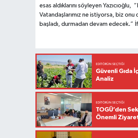
esas aldıklarını söyleyen Yazıcıoğlu, 
Vatandaşlarımız ne istiyorsa, biz onu
başladı, durmadan devam edecek.” İfa
EDITÖRÜN SEÇTIĞI
Güvenli Gıda İ
Analiz
EDITÖRÜN SEÇTIĞI
TOGÜ’den Sektö
Önemli Ziyaret