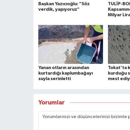
Başkan Yazıcıoğlu: "Söz
TULİP-BO
verdik, yapıyoruz"
Kapsamınd
Milyar Lir
Yanan otların arasından
Tokat’ta 
kurtardığı kaplumbağayı
kurduğu s
suyla serinletti
mest ediy
Yorumlar