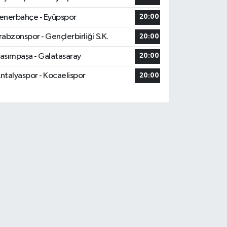
enerbahçe - Eyüpspor
20:00
rabzonspor - Gençlerbirliği S.K.
20:00
asımpaşa - Galatasaray
20:00
ntalyaspor - Kocaelispor
20:00