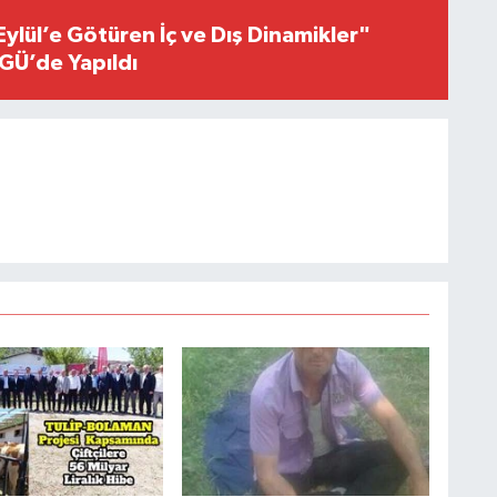
Eylül’e Götüren İç ve Dış Dinamikler"
GÜ’de Yapıldı