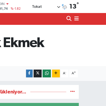
OIN
°
13
91,74
%-1.82
Tokat
AR
3620
%0.02
O
8690
%0.19
LİN
0380
%0.18
k Ekmek
TIN
2,09000
%0.19
100
98,00
%0
-
+
A
A
ükleniyor...