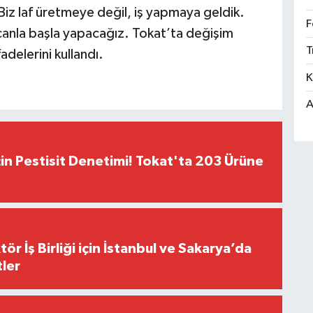
“Biz laf üretmeye değil, iş yapmaya geldik.
F
 canla başla yapacağız. Tokat’ta değişim
T
delerini kullandı.
K
A
çin Pestisit Denetimi! Tokat'ta 203 Ürüne
r İş Birliği için İstanbul ve Sakarya’da
ler