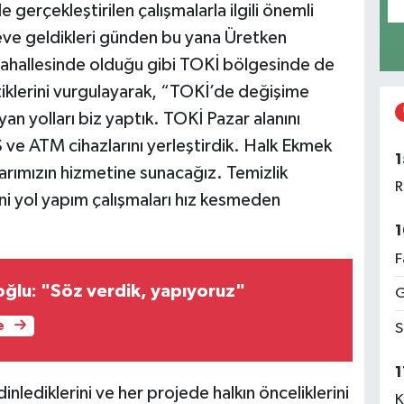
gerçekleştirilen çalışmalarla ilgili önemli
reve geldikleri günden bu yana Üretken
 mahallesinde olduğu gibi TOKİ bölgesinde de
klerini vurgulayarak, “TOKİ’de değişime
an yolları biz yaptık. TOKİ Pazar alanını
ve ATM cihazlarını yerleştirdik. Halk Ekmek
1
arımızın hizmetine sunacağız. Temizlik
R
eni yol yapım çalışmaları hız kesmeden
1
F
oğlu: "Söz verdik, yapıyoruz"
G
e
S
1
dinlediklerini ve her projede halkın önceliklerini
K