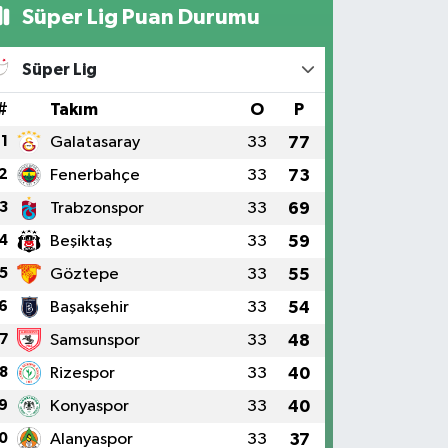
Süper Lig Puan Durumu
Süper Lig
#
Takım
O
P
1
Galatasaray
33
77
2
Fenerbahçe
33
73
3
Trabzonspor
33
69
4
Beşiktaş
33
59
5
Göztepe
33
55
6
Başakşehir
33
54
7
Samsunspor
33
48
8
Rizespor
33
40
9
Konyaspor
33
40
0
Alanyaspor
33
37