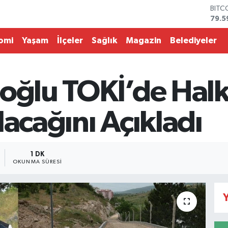
BITC
79.5
DOL
45,4
omi
Yaşam
İlçeler
Sağlık
Magazin
Belediyeler
EUR
53,3
STER
61,6
ıoğlu TOKİ’de Hal
G.AL
686
BİST
lacağını Açıkladı
14.5
1 DK
OKUNMA SÜRESI
Y