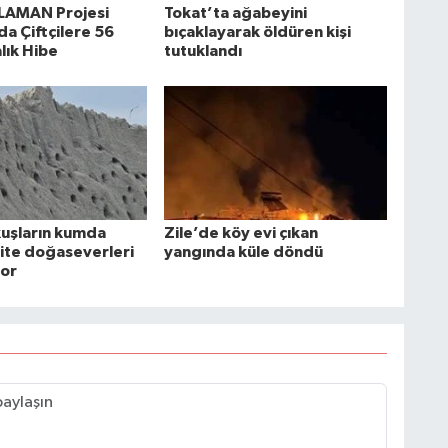
LAMAN Projesi
Tokat’ta ağabeyini
a Çiftçilere 56
bıçaklayarak öldüren kişi
alık Hibe
tutuklandı
kuşların kumda
Zile’de köy evi çıkan
ite doğaseverleri
yangında küle döndü
or