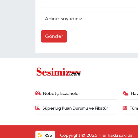
Gönder
Nöbetçi Eczaneler
Ha
Süper Lig Puan Durumu ve Fikstür
Tüm
RSS
Copyright © 2025. Her hakkı saklıdır.