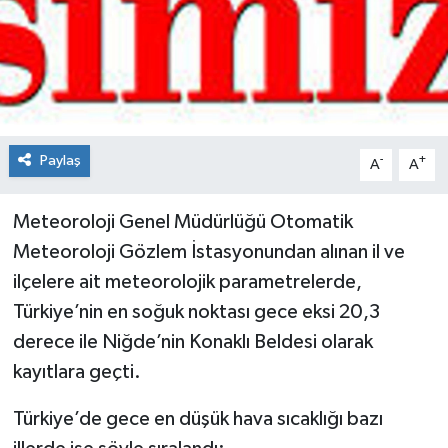
Spor
Teknoloji
Tokat Haberleri
Paylaş
-
+
A
A
Yaşam
Meteoroloji Genel Müdürlüğü Otomatik
Meteoroloji Gözlem İstasyonundan alınan il ve
ilçelere ait meteorolojik parametrelerde,
Türkiye’nin en soğuk noktası gece eksi 20,3
derece ile Niğde’nin Konaklı Beldesi olarak
kayıtlara geçti.
Türkiye’de gece en düşük hava sıcaklığı bazı