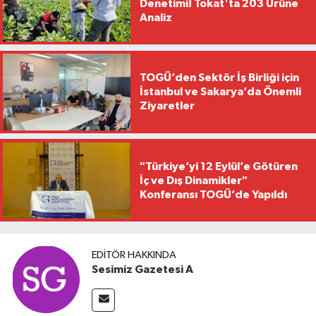
Denetimi! Tokat'ta 203 Ürüne
Analiz
TOGÜ’den Sektör İş Birliği için
İstanbul ve Sakarya’da Önemli
Ziyaretler
"Türkiye’yi 12 Eylül’e Götüren
İç ve Dış Dinamikler"
Konferansı TOGÜ’de Yapıldı
EDITÖR HAKKINDA
Sesimiz Gazetesi A