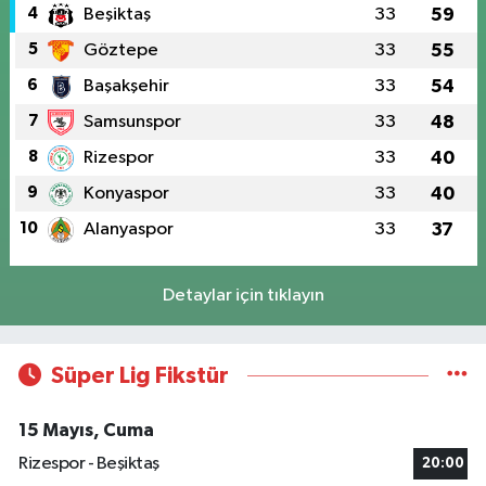
4
Beşiktaş
33
59
5
Göztepe
33
55
6
Başakşehir
33
54
7
Samsunspor
33
48
8
Rizespor
33
40
9
Konyaspor
33
40
10
Alanyaspor
33
37
Detaylar için tıklayın
Süper Lig Fikstür
15 Mayıs, Cuma
Rizespor - Beşiktaş
20:00