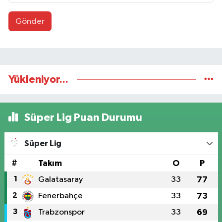
Gönder
Yükleniyor...
Süper Lig Puan Durumu
Süper Lig
#
Takım
O
P
1
Galatasaray
33
77
2
Fenerbahçe
33
73
3
Trabzonspor
33
69