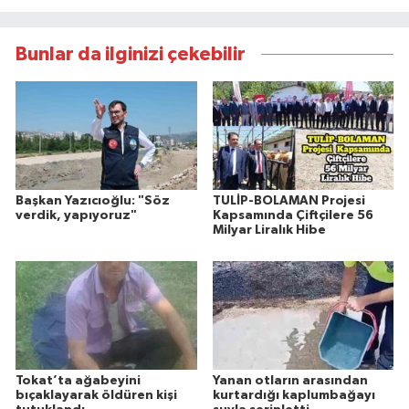
Bunlar da ilginizi çekebilir
Başkan Yazıcıoğlu: "Söz
TULİP-BOLAMAN Projesi
verdik, yapıyoruz"
Kapsamında Çiftçilere 56
Milyar Liralık Hibe
Tokat’ta ağabeyini
Yanan otların arasından
bıçaklayarak öldüren kişi
kurtardığı kaplumbağayı