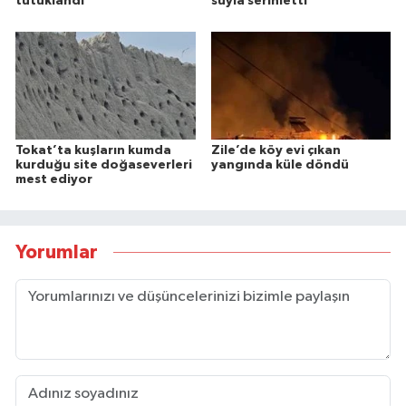
tutuklandı
suyla serinletti
Tokat’ta kuşların kumda
Zile’de köy evi çıkan
kurduğu site doğaseverleri
yangında küle döndü
mest ediyor
Yorumlar