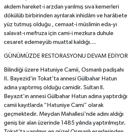
akdem hareket-i arzdan yarılmış sıva kemerleri
dökülüb birbirinden ayrılarak inhidâm ve harâbete
yüz tutmuş olduğu , cemaat-i müslimin eda-yı
salavat-ı mefruza için cami-i mezkura duhule
cesaret edemeyüb muattal kaldığı...
GÜNÜMÜZDE RESTORASYONU DEVAM EDİYOR
Bilindiği üzere Hatuniye Camii, Osmanlı padişahı
II. Bayezid'in Tokat'ta annesi Gülbahar Hatun
adına yaptırmış olduğu camidir. Sultan ll.
Beyazıt'ın annesi Gülbahar Hatun adına yaptırdığı
camii kayıtlarda “Hatuniye Cami” olarak
geçmektedir. Meydan Mahallesi'nde adını aldığı
geniş bir alan üzerinde 1485 yılında yaptırılmıştır.
Tokat'ta yapılmış en güzel Osmanlı eserlerinden