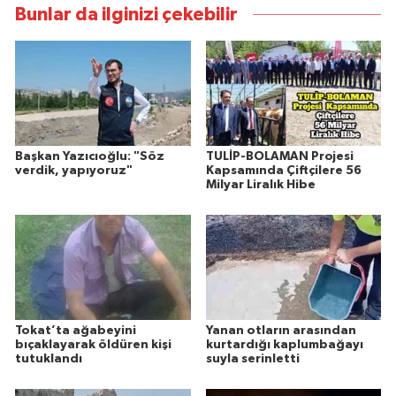
Bunlar da ilginizi çekebilir
Başkan Yazıcıoğlu: "Söz
TULİP-BOLAMAN Projesi
verdik, yapıyoruz"
Kapsamında Çiftçilere 56
Milyar Liralık Hibe
Tokat’ta ağabeyini
Yanan otların arasından
bıçaklayarak öldüren kişi
kurtardığı kaplumbağayı
tutuklandı
suyla serinletti