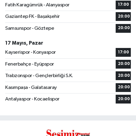
Fatih Karagümrük - Alanyaspor
17:00
Gaziantep FK - Başakşehir
20:00
Samsunspor - Göztepe
20:00
17 Mayıs, Pazar
Kayserispor - Konyaspor
17:00
Fenerbahçe - Eyüpspor
20:00
Trabzonspor - Gençlerbirliği S.K.
20:00
Kasımpaşa - Galatasaray
20:00
Antalyaspor - Kocaelispor
20:00