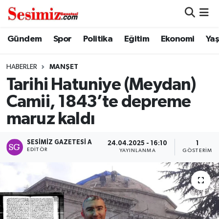
Dünya
Nöbetçi Eczaneler
Gündem
Spor
Politika
Eğitim
Ekonomi
Ya
Eğitim
Hava Durumu
HABERLER
MANŞET
Tarihi Hatuniye (Meydan)
Ekonomi
Namaz Vakitleri
Camii, 1843’te depreme
Genel
Trafik Durumu
maruz kaldı
Gündem
Süper Lig Puan Durumu ve Fikstür
SESIMIZ GAZETESI A
24.04.2025 - 16:10
1
EDITÖR
YAYINLANMA
GÖSTERIM
Magazin
Tüm Manşetler
Politika
Son Dakika Haberleri
Sağlık
Haber Arşivi