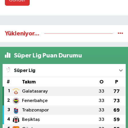
Gönder
Yükleniyor...
Süper Lig Puan Durumu
Süper Lig
#
Takım
O
P
1
Galatasaray
33
77
2
Fenerbahçe
33
73
3
Trabzonspor
33
69
4
Beşiktaş
33
59