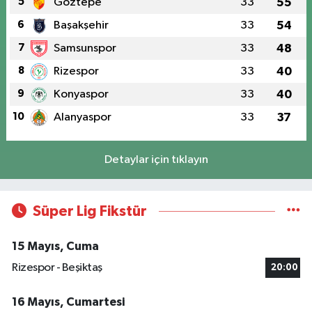
5
Göztepe
33
55
6
Başakşehir
33
54
7
Samsunspor
33
48
8
Rizespor
33
40
9
Konyaspor
33
40
10
Alanyaspor
33
37
Detaylar için tıklayın
Süper Lig Fikstür
15 Mayıs, Cuma
Rizespor - Beşiktaş
20:00
16 Mayıs, Cumartesi