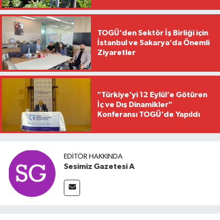
TOGÜ’den Sektör İş Birliği için
İstanbul ve Sakarya’da Önemli
Ziyaretler
"Türkiye’yi 12 Eylül’e Götüren
İç ve Dış Dinamikler"
Konferansı TOGÜ’de Yapıldı
EDITÖR HAKKINDA
Sesimiz Gazetesi A