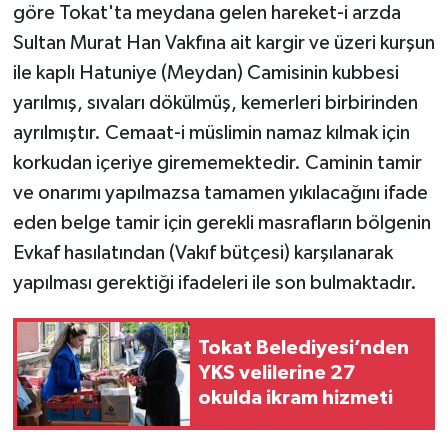
göre Tokat'ta meydana gelen hareket-i arzda
Sultan Murat Han Vakfına ait kargir ve üzeri kurşun
ile kaplı Hatuniye (Meydan) Camisinin kubbesi
yarılmış, sıvaları dökülmüş, kemerleri birbirinden
ayrılmıştır. Cemaat-i müslimin namaz kılmak için
korkudan içeriye girememektedir. Caminin tamir
ve onarımı yapılmazsa tamamen yıkılacağını ifade
eden belge tamir için gerekli masrafların bölgenin
Evkaf hasılatından (Vakıf bütçesi) karşılanarak
yapılması gerektiği ifadeleri ile son bulmaktadır.
Tokat Belediyesi’nden
YKS velilerine 27
okulda ikram hizmeti