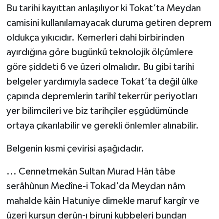
Bu tarihi kayıttan anlaşılıyor ki Tokat’ta Meydan
camisini kullanılamayacak duruma getiren deprem
oldukça yıkıcıdır. Kemerleri dahi birbirinden
ayırdığına göre bugünkü teknolojik ölçümlere
göre şiddeti 6 ve üzeri olmalıdır. Bu gibi tarihi
belgeler yardımıyla sadece Tokat’ta değil ülke
çapında depremlerin tarihî tekerrür periyotları
yer bilimcileri ve biz tarihçiler eşgüdümünde
ortaya çıkarılabilir ve gerekli önlemler alınabilir.
Belgenin kısmi çevirisi aşağıdadır.
... Cennetmekân Sultan Murad Hân tâbe
serâhûnun Medîne-i Tokad'da Meydan nâm
mahalde kâin Hatuniye dimekle maruf kargîr ve
üzeri kurşun derûn-ı biruni kubbeleri bundan