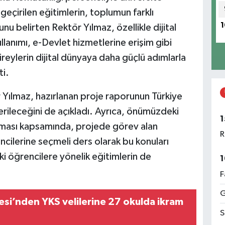
 geçirilen eğitimlerin, toplumun farklı
1
u belirten Rektör Yılmaz, özellikle dijital
ullanımı, e-Devlet hizmetlerine erişim gibi
bireylerin dijital dünyaya daha güçlü adımlarla
ti.
Yılmaz, hazırlanan proje raporunun Türkiye
rileceğini de açıkladı. Ayrıca, önümüzdeki
1
ası kapsamında, projede görev alan
R
cilerine seçmeli ders olarak bu konuları
eki öğrencilere yönelik eğitimlerin de
1
F
G
esi’nden YKS velilerine 27 okulda ikram
S