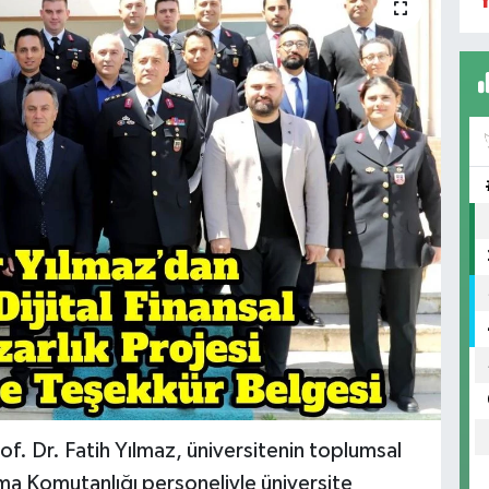
Y
. Dr. Fatih Yılmaz, üniversitenin toplumsal
rma Komutanlığı personeliyle üniversite