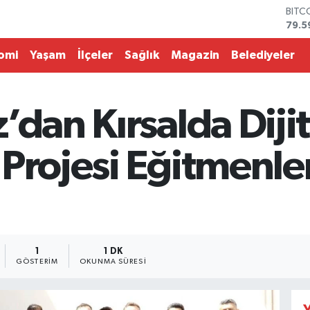
79.5
DOL
45,4
EUR
omi
Yaşam
İlçeler
Sağlık
Magazin
Belediyeler
53,3
STER
61,6
G.AL
’dan Kırsalda Dijit
686
BİST
14.5
 Projesi Eğitmenle
1
1 DK
GÖSTERIM
OKUNMA SÜRESI