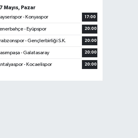
7 Mayıs, Pazar
ayserispor - Konyaspor
17:00
enerbahçe - Eyüpspor
20:00
rabzonspor - Gençlerbirliği S.K.
20:00
asımpaşa - Galatasaray
20:00
ntalyaspor - Kocaelispor
20:00