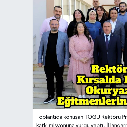
Spor
Teknoloji
Tokat Haberleri
Yaşam
Toplantıda konuşan TOGÜ Rektörü Prof
katkı misyonuna vurgu yaptı. İl Janda