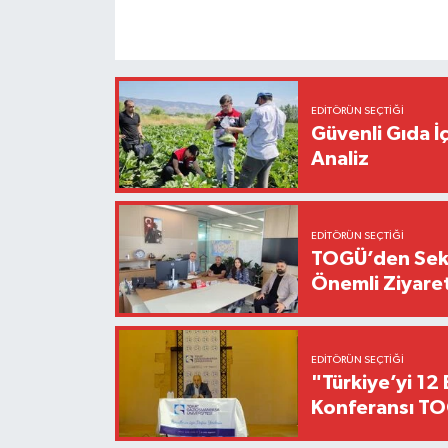
EDITÖRÜN SEÇTIĞI
Güvenli Gıda İ
Analiz
EDITÖRÜN SEÇTIĞI
TOGÜ’den Sektö
Önemli Ziyaret
EDITÖRÜN SEÇTIĞI
"Türkiye’yi 12 
Konferansı TO