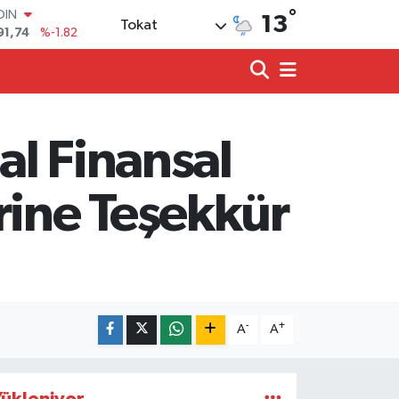
91,74
%-1.82
°
13
Tokat
AR
3620
%0.02
O
8690
%0.19
LİN
0380
%0.18
TIN
al Finansal
2,09000
%0.19
100
98,00
%0
rine Teşekkür
-
+
A
A