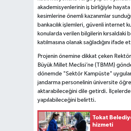
akademisyenlerinin iş birliğiyle hayata
kesimlerine önemli kazanımlar sunduğun
bankacılık işlemleri, güvenli internet k
konularda verilen bilgilerin kırsaldaki 
katılmasına olanak sağladığını ifade et
Projenin önemine dikkat çeken Rektör 
Büyük Millet Meclisi’ne (TBMM) gönde
dönemde "Sektör Kampüste" uygulam
jandarma personelinin üniversite öğren
aktarabileceğini dile getirdi. İlçelerd
yapılabileceğini belirtti.
Tokat Belediy
hizmeti