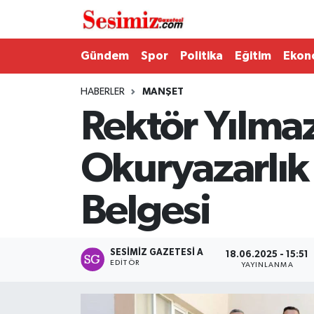
Dünya
Nöbetçi Eczaneler
Gündem
Spor
Politika
Eğitim
Ekon
Eğitim
Hava Durumu
HABERLER
MANŞET
Rektör Yılmaz
Ekonomi
Namaz Vakitleri
Okuryazarlık
Genel
Trafik Durumu
Belgesi
Gündem
Süper Lig Puan Durumu ve Fikstür
Magazin
Tüm Manşetler
SESIMIZ GAZETESI A
18.06.2025 - 15:51
EDITÖR
YAYINLANMA
Politika
Son Dakika Haberleri
Sağlık
Haber Arşivi