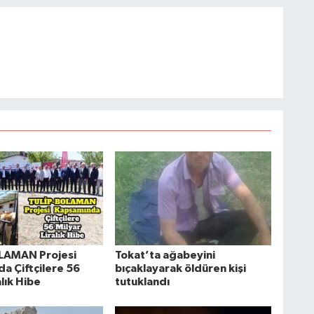
LAMAN Projesi
Tokat’ta ağabeyini
a Çiftçilere 56
bıçaklayarak öldüren kişi
alık Hibe
tutuklandı