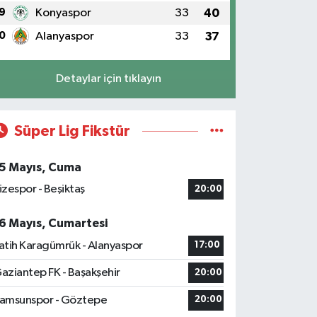
9
Konyaspor
33
40
0
Alanyaspor
33
37
Detaylar için tıklayın
Süper Lig Fikstür
5 Mayıs, Cuma
izespor - Beşiktaş
20:00
6 Mayıs, Cumartesi
atih Karagümrük - Alanyaspor
17:00
aziantep FK - Başakşehir
20:00
amsunspor - Göztepe
20:00