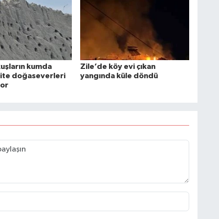
kuşların kumda
Zile’de köy evi çıkan
ite doğaseverleri
yangında küle döndü
or