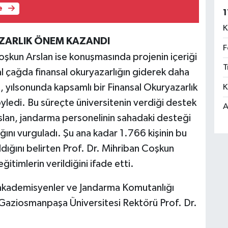
e
1
K
AZARLIK ÖNEM KAZANDI
F
oşkun Arslan ise konuşmasında projenin içeriği
T
tal çağda finansal okuryazarlığın giderek daha
, yılsonunda kapsamlı bir Finansal Okuryazarlık
K
yledi. Bu süreçte üniversitenin verdiği destek
A
slan, jandarma personelinin sahadaki desteği
ığını vurguladı. Şu ana kadar 1.766 kişinin bu
ığını belirten Prof. Dr. Mihriban Coşkun
timlerin verildiğini ifade etti.
 akademisyenler ve Jandarma Komutanlığı
 Gaziosmanpaşa Üniversitesi Rektörü Prof. Dr.