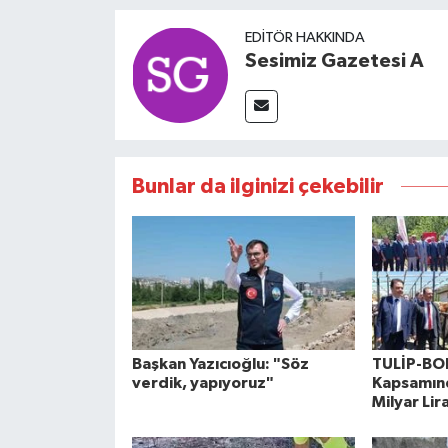
EDITÖR HAKKINDA
Sesimiz Gazetesi A
Bunlar da ilginizi çekebilir
Başkan Yazıcıoğlu: "Söz
TULİP-BO
verdik, yapıyoruz"
Kapsamınd
Milyar Lir