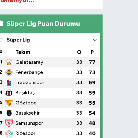
ükleniyor...
Süper Lig Puan Durumu
Süper Lig
#
Takım
O
P
1
Galatasaray
33
77
2
Fenerbahçe
33
73
3
Trabzonspor
33
69
4
Beşiktaş
33
59
5
Göztepe
33
55
6
Başakşehir
33
54
7
Samsunspor
33
48
8
Rizespor
33
40