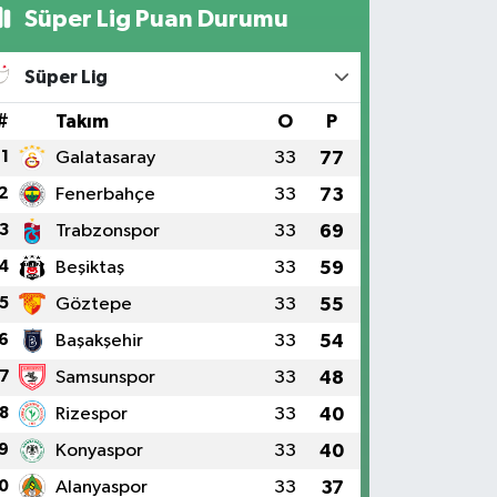
Süper Lig Puan Durumu
Süper Lig
#
Takım
O
P
1
Galatasaray
33
77
2
Fenerbahçe
33
73
3
Trabzonspor
33
69
4
Beşiktaş
33
59
5
Göztepe
33
55
6
Başakşehir
33
54
7
Samsunspor
33
48
8
Rizespor
33
40
9
Konyaspor
33
40
0
Alanyaspor
33
37