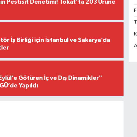
çin Pestisit Denetimi! Tokat'ta 203 Ürüne
F
T
K
r İş Birliği için İstanbul ve Sakarya’da
A
ler
Eylül’e Götüren İç ve Dış Dinamikler"
GÜ’de Yapıldı