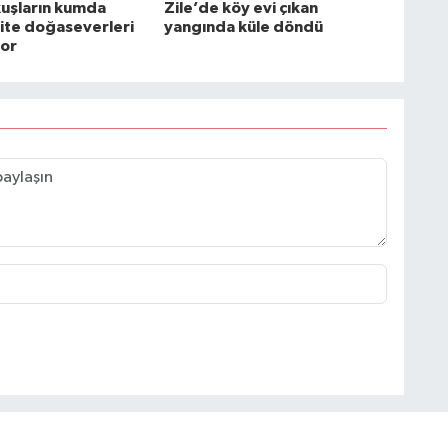
kuşların kumda
Zile’de köy evi çıkan
ite doğaseverleri
yangında küle döndü
or