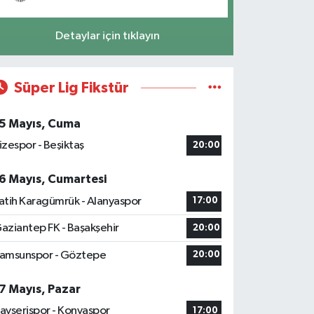
Detaylar için tıklayın
Süper Lig Fikstür
5 Mayıs, Cuma
izespor - Beşiktaş
20:00
6 Mayıs, Cumartesi
atih Karagümrük - Alanyaspor
17:00
aziantep FK - Başakşehir
20:00
amsunspor - Göztepe
20:00
7 Mayıs, Pazar
ayserispor - Konyaspor
17:00