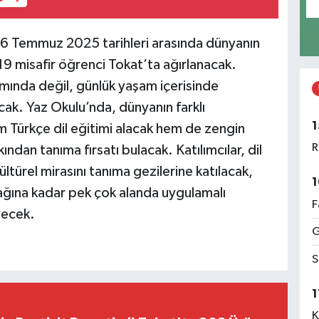
 Temmuz 2025 tarihleri arasında dünyanın
19 misafir öğrenci Tokat’ta ağırlanacak.
tamında değil, günlük yaşam içerisinde
k. Yaz Okulu’nda, dünyanın farklı
1
 Türkçe dil eğitimi alacak hem de zengin
R
kından tanıma fırsatı bulacak. Katılımcılar, dil
kültürel mirasını tanıma gezilerine katılacak,
1
ağına kadar pek çok alanda uygulamalı
F
yecek.
G
S
1
K