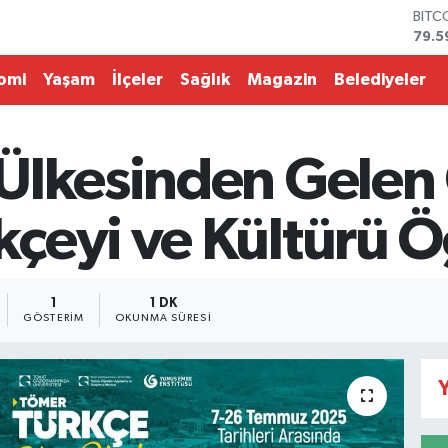
BITC
79.5
DOL
45,4
omi
Yaşam
İlçeler
Sağlık
Magazin
Belediyeler
EUR
53,3
STER
61,6
Ülkesinden Gelen 
G.AL
686
BİST
çeyi ve Kültürü 
14.5
1
1 DK
GÖSTERIM
OKUNMA SÜRESI
Y