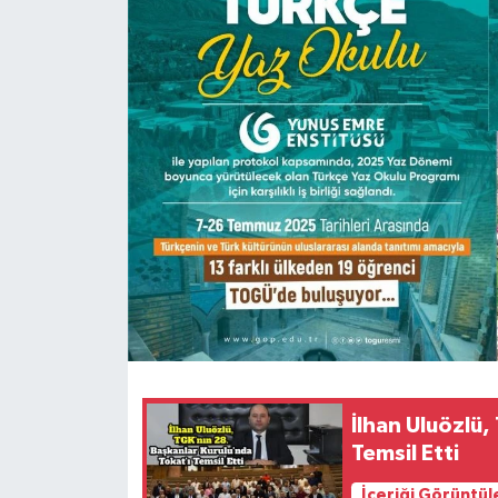
Spor
Teknoloji
Tokat Haberleri
Yaşam
İlhan Uluözlü,
Temsil Etti
İçeriği Görüntül