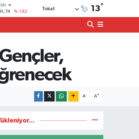
°
OIN
13
Tokat
91,74
%-1.82
AR
3620
%0.02
O
8690
%0.19
LİN
0380
%0.18
Gençler,
TIN
2,09000
%0.19
100
Öğrenecek
98,00
%0
-
+
A
A
ükleniyor...