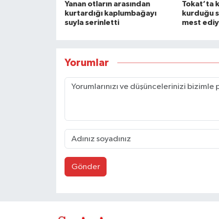
Yanan otların arasından
Tokat’ta 
kurtardığı kaplumbağayı
kurduğu s
suyla serinletti
mest ediy
Yorumlar
Gönder