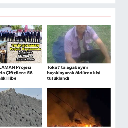
LAMAN Projesi
Tokat’ta ağabeyini
a Çiftçilere 56
bıçaklayarak öldüren kişi
alık Hibe
tutuklandı