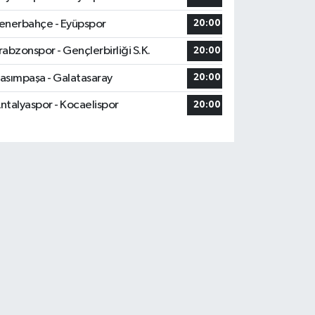
enerbahçe - Eyüpspor
20:00
rabzonspor - Gençlerbirliği S.K.
20:00
asımpaşa - Galatasaray
20:00
ntalyaspor - Kocaelispor
20:00