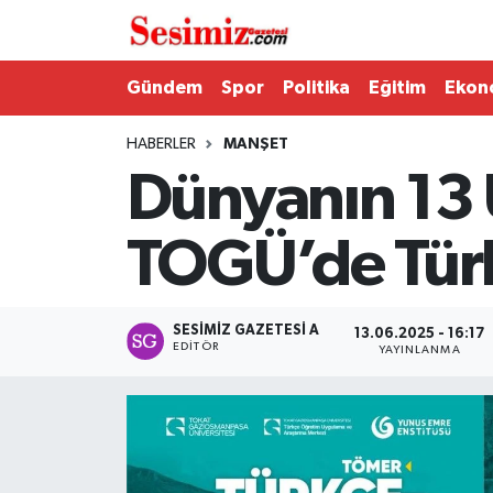
Dünya
Nöbetçi Eczaneler
Gündem
Spor
Politika
Eğitim
Ekon
Eğitim
Hava Durumu
HABERLER
MANŞET
Dünyanın 13 
Ekonomi
Namaz Vakitleri
TOGÜ’de Türk
Genel
Trafik Durumu
Gündem
Süper Lig Puan Durumu ve Fikstür
SESIMIZ GAZETESI A
13.06.2025 - 16:17
EDITÖR
YAYINLANMA
Magazin
Tüm Manşetler
Politika
Son Dakika Haberleri
Sağlık
Haber Arşivi