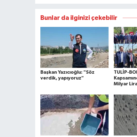
Bunlar da ilginizi çekebilir
Başkan Yazıcıoğlu: "Söz
TULİP-BO
verdik, yapıyoruz"
Kapsamınd
Milyar Lir