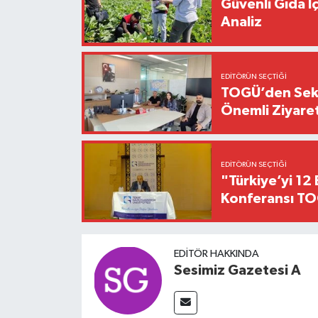
Güvenli Gıda İ
Analiz
EDITÖRÜN SEÇTIĞI
TOGÜ’den Sektö
Önemli Ziyaret
EDITÖRÜN SEÇTIĞI
"Türkiye’yi 12 
Konferansı TO
EDITÖR HAKKINDA
Sesimiz Gazetesi A