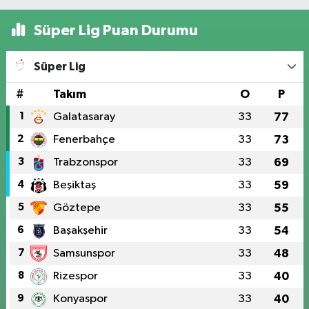
Süper Lig Puan Durumu
Süper Lig
#
Takım
O
P
1
Galatasaray
33
77
2
Fenerbahçe
33
73
3
Trabzonspor
33
69
4
Beşiktaş
33
59
5
Göztepe
33
55
6
Başakşehir
33
54
7
Samsunspor
33
48
8
Rizespor
33
40
9
Konyaspor
33
40