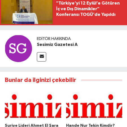
"Türkiye’yi 12 Eylül’e Götüren
İç ve Dış Dinamikler"
Konferansı TOGÜ’de Yapıldı
EDITÖR HAKKINDA
Sesimiz Gazetesi A
Bunlar da ilginizi çekebilir
Suriye Lideri Ahmet El Şara
Hande Nur Tekin Kimdir?