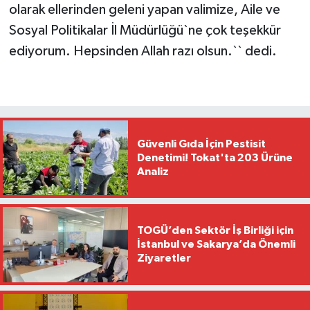
olarak ellerinden geleni yapan valimize, Aile ve
Sosyal Politikalar İl Müdürlüğü`ne çok teşekkür
ediyorum. Hepsinden Allah razı olsun.`` dedi.
Güvenli Gıda İçin Pestisit
Denetimi! Tokat'ta 203 Ürüne
Analiz
TOGÜ’den Sektör İş Birliği için
İstanbul ve Sakarya’da Önemli
Ziyaretler