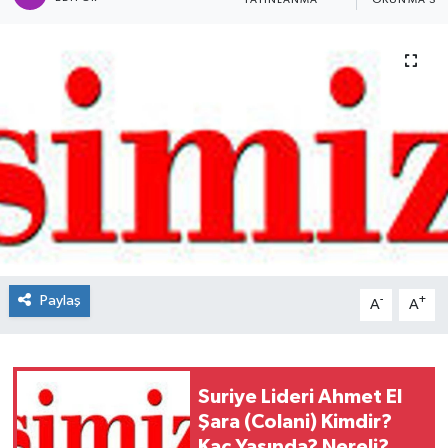
YAYINLANMA
OKUNMA SÜR
Spor
Teknoloji
Tokat Haberleri
Yaşam
Paylaş
-
+
A
A
Suriye Lideri Ahmet El
Şara (Colani) Kimdir?
Kaç Yaşında? Nereli? Ne