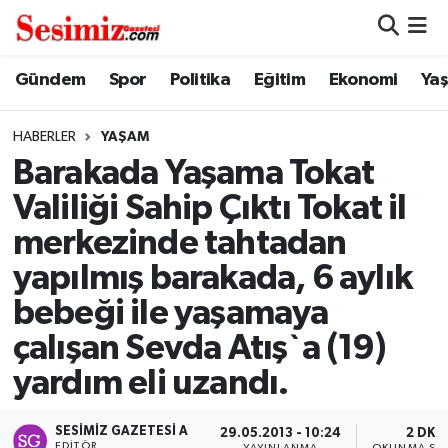
Dünya
Nöbetçi Eczaneler
Gündem
Spor
Politika
Eğitim
Ekonomi
Ya
Eğitim
Hava Durumu
HABERLER
YAŞAM
Barakada Yaşama Tokat
Ekonomi
Namaz Vakitleri
Valiliği Sahip Çıktı Tokat il
Genel
Trafik Durumu
merkezinde tahtadan
yapılmış barakada, 6 aylık
Gündem
Süper Lig Puan Durumu ve Fikstür
bebeği ile yaşamaya
Magazin
Tüm Manşetler
çalışan Sevda Atış`a (19)
yardım eli uzandı.
Politika
Son Dakika Haberleri
Sağlık
Haber Arşivi
SESIMIZ GAZETESI A
29.05.2013 - 10:24
2 DK
EDITÖR