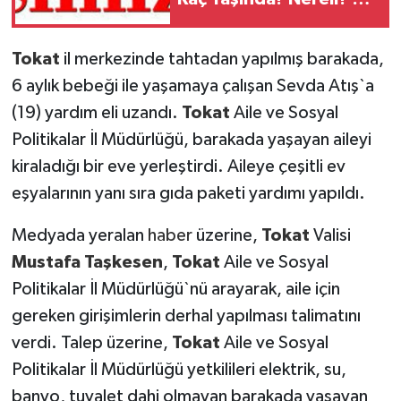
Mezunu? Ahmet El
Şara'nın Hayatı ve
Tokat
il merkezinde tahtadan yapılmış barakada,
Kökenİ
6 aylık bebeği ile yaşamaya çalışan Sevda Atış`a
(19) yardım eli uzandı.
Tokat
Aile ve Sosyal
Politikalar İl Müdürlüğü, barakada yaşayan aileyi
kiraladığı bir eve yerleştirdi. Aileye çeşitli ev
eşyalarının yanı sıra gıda paketi yardımı yapıldı.
Medyada yeralan
haber
üzerine,
Tokat
Valisi
Mustafa Taşkesen
,
Tokat
Aile ve Sosyal
Politikalar İl Müdürlüğü`nü arayarak, aile için
gereken girişimlerin derhal yapılması talimatını
verdi. Talep üzerine,
Tokat
Aile ve Sosyal
Politikalar İl Müdürlüğü yetkilileri elektrik, su,
banyo, tuvalet dahi olmayan barakada yaşayan