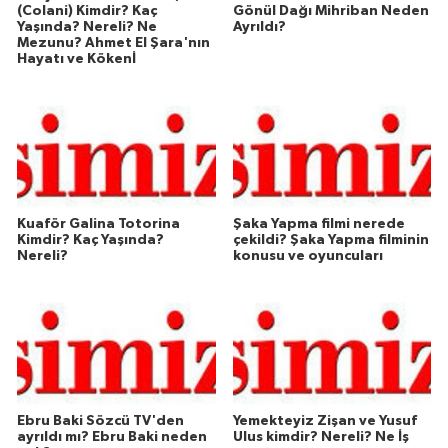
(Colani) Kimdir? Kaç
Gönül Dağı Mihriban Neden
Yaşında? Nereli? Ne
Ayrıldı?
Mezunu? Ahmet El Şara'nın
Hayatı ve Kökenİ
Kuaför Galina Totorina
Şaka Yapma filmi nerede
Kimdir? Kaç Yaşında?
çekildi? Şaka Yapma filminin
Nereli?
konusu ve oyuncuları
Ebru Baki Sözcü TV'den
Yemekteyiz Zişan ve Yusuf
ayrıldı mı? Ebru Baki neden
Ulus kimdir? Nereli? Ne İş