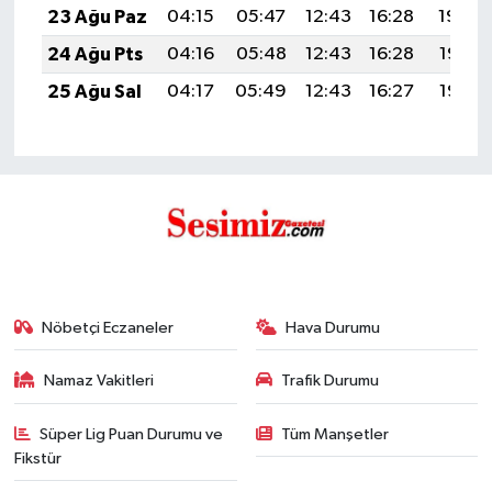
23 Ağu Paz
04:15
05:47
12:43
16:28
19:30
24 Ağu Pts
04:16
05:48
12:43
16:28
19:28
25 Ağu Sal
04:17
05:49
12:43
16:27
19:27
Nöbetçi Eczaneler
Hava Durumu
Namaz Vakitleri
Trafik Durumu
Süper Lig Puan Durumu ve
Tüm Manşetler
Fikstür