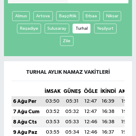
Almus
Artova
Başçiftlik
Erbaa
Niksar
Reşadiye
Sulusaray
Turhal
Yeşilyurt
Zile
TURHAL AYLIK NAMAZ VAKITLERI
İMSAK
GÜNEŞ
ÖĞLE
İKINDI
AKŞA
6 Ağu Per
03:50
05:31
12:47
16:39
19:53
7 Ağu Cum
03:52
05:32
12:47
16:38
19:52
8 Ağu Cts
03:53
05:33
12:46
16:38
19:50
9 Ağu Paz
03:55
05:34
12:46
16:37
19:49