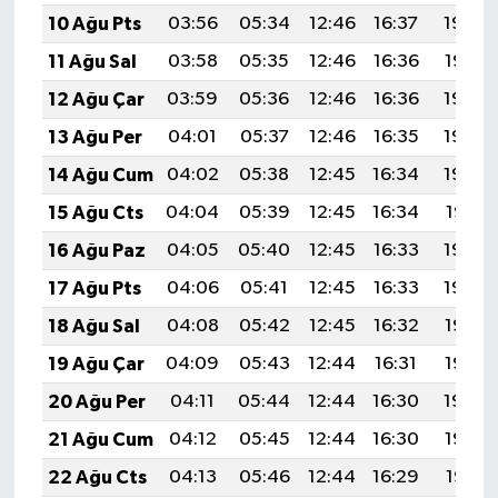
10 Ağu Pts
03:56
05:34
12:46
16:37
19:48
11 Ağu Sal
03:58
05:35
12:46
16:36
19:47
12 Ağu Çar
03:59
05:36
12:46
16:36
19:45
13 Ağu Per
04:01
05:37
12:46
16:35
19:44
14 Ağu Cum
04:02
05:38
12:45
16:34
19:43
15 Ağu Cts
04:04
05:39
12:45
16:34
19:41
16 Ağu Paz
04:05
05:40
12:45
16:33
19:40
17 Ağu Pts
04:06
05:41
12:45
16:33
19:39
18 Ağu Sal
04:08
05:42
12:45
16:32
19:37
19 Ağu Çar
04:09
05:43
12:44
16:31
19:36
20 Ağu Per
04:11
05:44
12:44
16:30
19:34
21 Ağu Cum
04:12
05:45
12:44
16:30
19:33
22 Ağu Cts
04:13
05:46
12:44
16:29
19:31