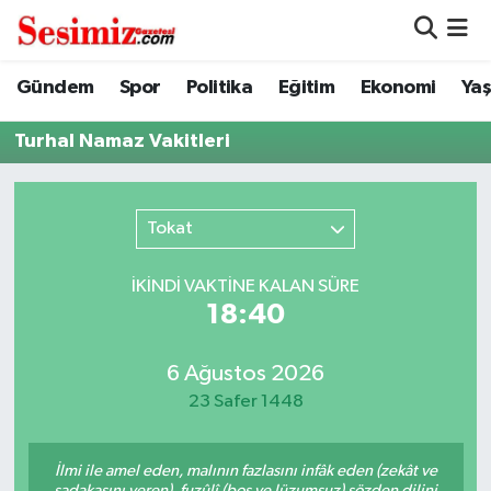
Dünya
Nöbetçi Eczaneler
Gündem
Spor
Politika
Eğitim
Ekonomi
Ya
Eğitim
Hava Durumu
Turhal Namaz Vakitleri
Ekonomi
Namaz Vakitleri
Tokat
Genel
Trafik Durumu
İKINDI VAKTİNE KALAN SÜRE
Gündem
Süper Lig Puan Durumu ve Fikstür
18:40
Magazin
Tüm Manşetler
6 Ağustos 2026
23 Safer 1448
Politika
Son Dakika Haberleri
İlmi ile amel eden, malının fazlasını infâk eden (zekât ve
Sağlık
Haber Arşivi
sadakasını veren), fuzûlî (boş ve lüzumsuz) sözden dilini