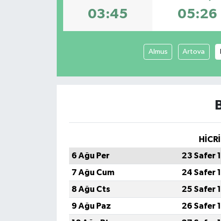
03:45
05:26
Spor
Teknoloji
Almus
Artova
Tokat Haberleri
Yaşam
HİCRİ
6 Ağu Per
23 Safer 
7 Ağu Cum
24 Safer 
8 Ağu Cts
25 Safer 
9 Ağu Paz
26 Safer 