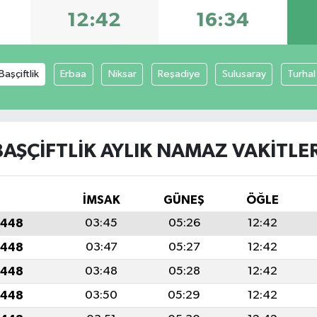
12:42
16:34
Başçiftlik
Erbaa
Niksar
Reşadiye
Sulusaray
Turhal
BAŞÇIFTLIK AYLIK NAMAZ VAKITLER
İMSAK
GÜNEŞ
ÖĞLE
1448
03:45
05:26
12:42
1448
03:47
05:27
12:42
1448
03:48
05:28
12:42
1448
03:50
05:29
12:42