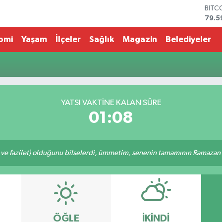
BITC
79.5
DOL
45,4
omi
Yaşam
İlçeler
Sağlık
Magazin
Belediyeler
EUR
53,3
STER
61,6
G.AL
686
YATSI VAKTİNE KALAN SÜRE
BİST
01:08
14.5
 ve fazilet) olduğunu bilselerdi, ümmetim, senenin tamamının Ramazan o
ÖĞLE
İKINDI