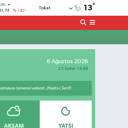
°
OIN
13
Tokat
91,74
%-1.82
AR
3620
%0.02
O
8690
%0.19
LİN
0380
%0.18
TIN
2,09000
%0.19
6 Ağustos 2026
100
98,00
%0
23 Safer 1448
lmasını temenni ederdi. (Hadis-i Şerif)
AKŞAM
YATSI