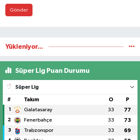
Gönder
Yükleniyor...
Süper Lig Puan Durumu
Süper Lig
#
Takım
O
P
1
Galatasaray
33
77
2
Fenerbahçe
33
73
3
Trabzonspor
33
69