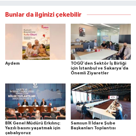
Bunlar da ilginizi çekebilir
Aydem
TOGÜ’den Sektör İş Birliği
için İstanbul ve Sakarya’da
Önemli Ziyaretler
BİK Genel Müdürü Erkılınç:
Samsun İl İdare Şube
Yazılı basını yaşatmak için
Başkanları Toplantısı
çabalıyoruz