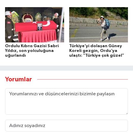
Ordulu Kıbrıs Gazisi Sabri
Türkiye’yi dolaşan Güney
Yıldız, son yolculuğuna
Koreli gezgin, Ordu’ya
uğurlandı
ulaştı: "Türkiye çok güzel"
Yorumlar