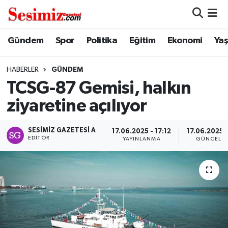
Dünya
Nöbetçi Eczaneler
Gündem
Spor
Politika
Eğitim
Ekonomi
Ya
Eğitim
Hava Durumu
HABERLER
GÜNDEM
TCSG-87 Gemisi, halkın
Ekonomi
Namaz Vakitleri
ziyaretine açılıyor
Genel
Trafik Durumu
SESIMIZ GAZETESI A
17.06.2025 - 17:12
17.06.2025 -
EDITÖR
YAYINLANMA
GÜNCELL
Gündem
Süper Lig Puan Durumu ve Fikstür
Magazin
Tüm Manşetler
Politika
Son Dakika Haberleri
Sağlık
Haber Arşivi