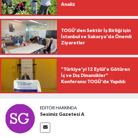
Analiz
TOGÜ’den Sektör İş Birliği için
İstanbul ve Sakarya’da Önemli
Ziyaretler
"Türkiye’yi 12 Eylül’e Götüren
İç ve Dış Dinamikler"
Konferansı TOGÜ’de Yapıldı
EDITÖR HAKKINDA
Sesimiz Gazetesi A