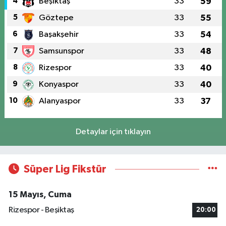
4
Beşiktaş
33
59
5
Göztepe
33
55
6
Başakşehir
33
54
7
Samsunspor
33
48
8
Rizespor
33
40
9
Konyaspor
33
40
10
Alanyaspor
33
37
Detaylar için tıklayın
Süper Lig Fikstür
15 Mayıs, Cuma
Rizespor - Beşiktaş
20:00