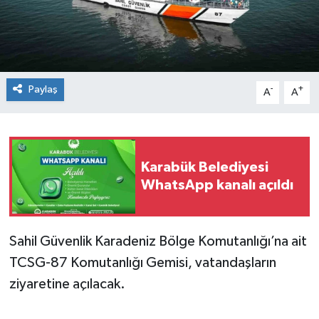
Spor
Teknoloji
Paylaş
-
+
A
A
Tokat Haberleri
Yaşam
Karabük Belediyesi
WhatsApp kanalı açıldı
Sahil Güvenlik Karadeniz Bölge Komutanlığı’na ait
TCSG-87 Komutanlığı Gemisi, vatandaşların
ziyaretine açılacak.