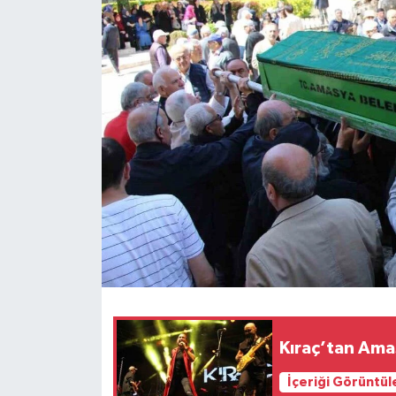
Spor
Teknoloji
Tokat Haberleri
Yaşam
Kıraç’tan Ama
İçeriği Görüntül