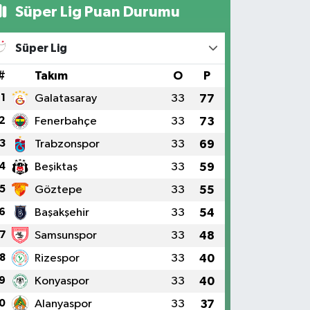
Süper Lig Puan Durumu
Süper Lig
#
Takım
O
P
1
Galatasaray
33
77
2
Fenerbahçe
33
73
3
Trabzonspor
33
69
4
Beşiktaş
33
59
5
Göztepe
33
55
6
Başakşehir
33
54
7
Samsunspor
33
48
8
Rizespor
33
40
9
Konyaspor
33
40
0
Alanyaspor
33
37