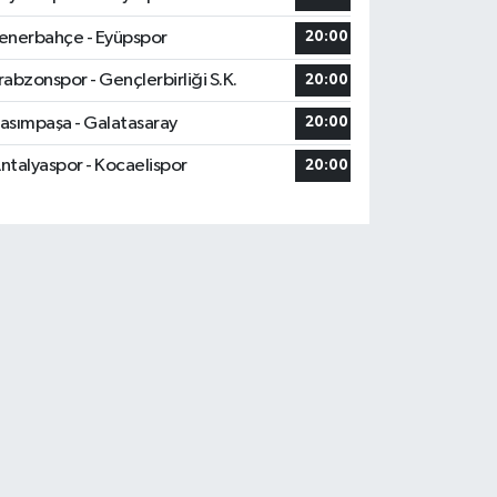
enerbahçe - Eyüpspor
20:00
rabzonspor - Gençlerbirliği S.K.
20:00
asımpaşa - Galatasaray
20:00
ntalyaspor - Kocaelispor
20:00