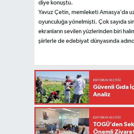
diye konuştu.
Yavuz Çetin, memleketi Amasya’da uzu
oyunculuğa yönelmişti. Çok sayıda sine
ekranların sevilen yüzlerinden biri ha
şiirlerle de edebiyat dünyasında adınd
EDITÖRÜN SEÇTIĞI
Güvenli Gıda İ
Analiz
EDITÖRÜN SEÇTIĞI
TOGÜ’den Sektö
Önemli Ziyaret