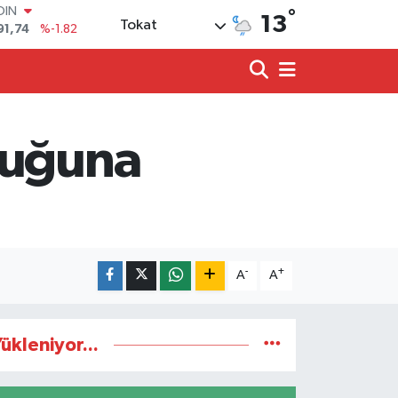
°
AR
13
Tokat
3620
%0.02
O
8690
%0.19
LİN
0380
%0.18
TIN
2,09000
%0.19
luğuna
100
98,00
%0
OIN
91,74
%-1.82
-
+
A
A
ükleniyor...