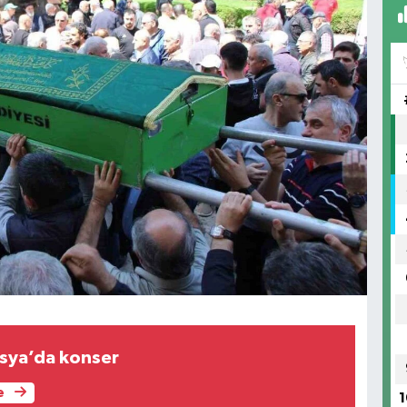
sya’da konser
e
1