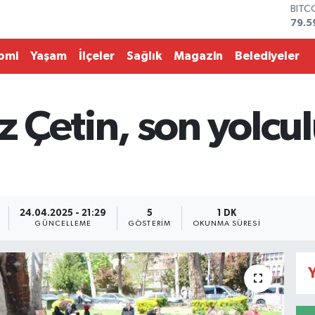
DOL
45,4
EUR
53,3
omi
Yaşam
İlçeler
Sağlık
Magazin
Belediyeler
STER
61,6
G.AL
686
 Çetin, son yolcu
BİST
14.5
BITC
79.5
24.04.2025 - 21:29
5
1 DK
GÜNCELLEME
GÖSTERIM
OKUNMA SÜRESI
Y