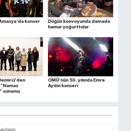
 Amasya’da konser
Düğün konvoyunda damada
hamur yoğurttular
 Demirci’den
OMÜ’nün 50. yılında Emre
 "Namaz
Aydın konseri
i" sunumu