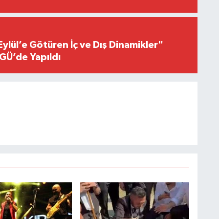
Eylül’e Götüren İç ve Dış Dinamikler"
GÜ’de Yapıldı