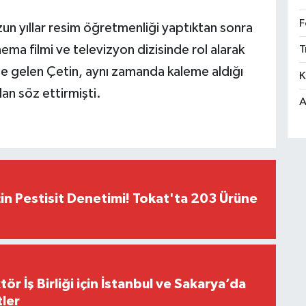
F
n yıllar resim öğretmenliği yaptıktan sonra
ma filmi ve televizyon dizisinde rol alarak
T
line gelen Çetin, aynı zamanda kaleme aldığı
K
an söz ettirmişti.
A
çin Pestisit Denetimi! Tokat'ta 203 Ürüne
r İş Birliği için İstanbul ve Sakarya’da
ler