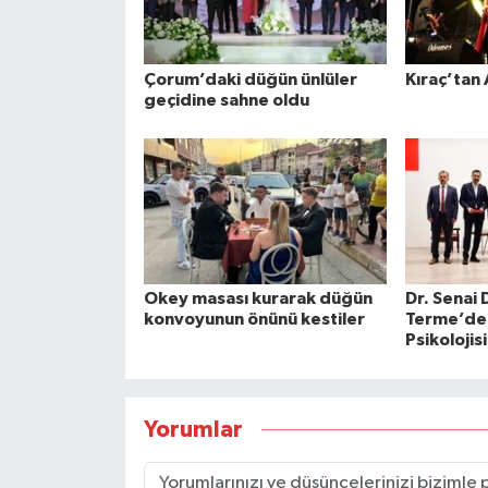
Çorum’daki düğün ünlüler
Kıraç’tan
geçidine sahne oldu
Okey masası kurarak düğün
Dr. Senai
konvoyunun önünü kestiler
Terme’de
Psikolojis
Yorumlar