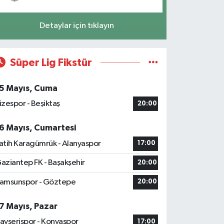
Detaylar için tıklayın
Süper Lig Fikstür
5 Mayıs, Cuma
izespor - Beşiktaş
20:00
6 Mayıs, Cumartesi
atih Karagümrük - Alanyaspor
17:00
aziantep FK - Başakşehir
20:00
amsunspor - Göztepe
20:00
7 Mayıs, Pazar
ayserispor - Konyaspor
17:00