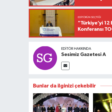
EDITÖRÜN SEÇTIĞI
"Türkiye’yi 12 
Konferansı TO
EDITÖR HAKKINDA
Sesimiz Gazetesi A
Bunlar da ilginizi çekebilir