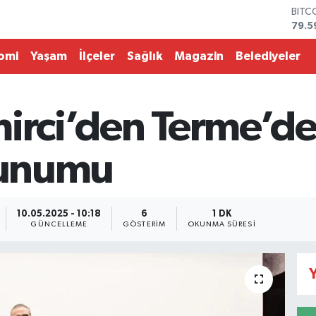
BITC
79.5
DOL
45,4
omi
Yaşam
İlçeler
Sağlık
Magazin
Belediyeler
EUR
53,3
STER
61,6
mirci’den Terme’
G.AL
686
BİST
 sunumu
14.5
10.05.2025 - 10:18
6
1 DK
GÜNCELLEME
GÖSTERIM
OKUNMA SÜRESI
Y