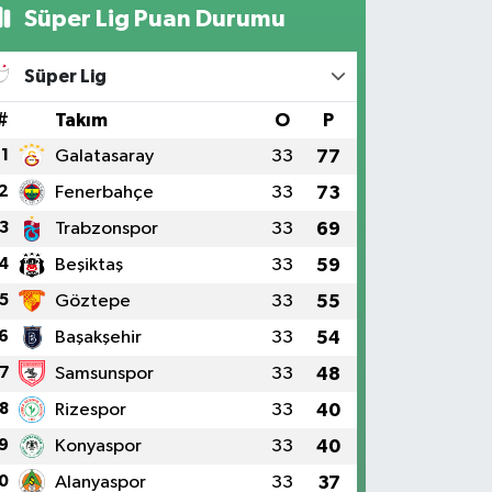
Süper Lig Puan Durumu
Süper Lig
#
Takım
O
P
1
Galatasaray
33
77
2
Fenerbahçe
33
73
3
Trabzonspor
33
69
4
Beşiktaş
33
59
5
Göztepe
33
55
6
Başakşehir
33
54
7
Samsunspor
33
48
8
Rizespor
33
40
9
Konyaspor
33
40
0
Alanyaspor
33
37