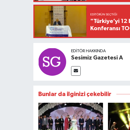
EDITÖRÜN SEÇTIĞI
"Türkiye’yi 12 
Konferansı TO
EDITÖR HAKKINDA
Sesimiz Gazetesi A
Bunlar da ilginizi çekebilir