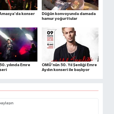
 Amasya’da konser
Düğün konvoyunda damada
hamur yoğurttular
0. yılında Emre
OMÜ’nün 50. Yıl Şenliği Emre
seri
Aydın konseri ile başlıyor