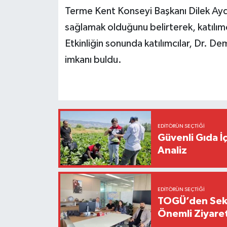
Terme Kent Konseyi Başkanı Dilek Aydı
sağlamak olduğunu belirterek, katılımc
Etkinliğin sonunda katılımcılar, Dr. De
imkanı buldu.
EDITÖRÜN SEÇTIĞI
Güvenli Gıda İ
Analiz
EDITÖRÜN SEÇTIĞI
TOGÜ’den Sektö
Önemli Ziyaret