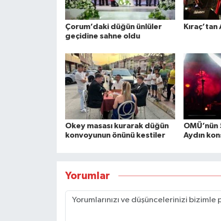
Çorum’daki düğün ünlüler
Kıraç’tan
geçidine sahne oldu
Okey masası kurarak düğün
OMÜ’nün 5
konvoyunun önünü kestiler
Aydın kon
Yorumlar