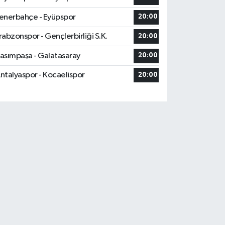
enerbahçe - Eyüpspor
20:00
rabzonspor - Gençlerbirliği S.K.
20:00
asımpaşa - Galatasaray
20:00
ntalyaspor - Kocaelispor
20:00