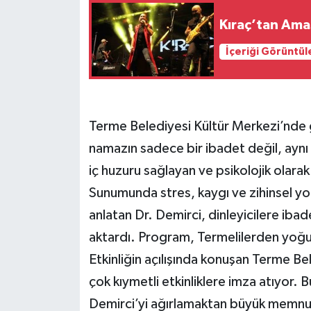
Kıraç’tan Ama
İçeriği Görüntül
Terme Belediyesi Kültür Merkezi’nde
namazın sadece bir ibadet değil, aynı
iç huzuru sağlayan ve psikolojik olar
Sunumunda stres, kaygı ve zihinsel y
anlatan Dr. Demirci, dinleyicilere ibade
aktardı. Program, Termelilerden yoğun
Etkinliğin açılışında konuşan Terme B
çok kıymetli etkinliklere imza atıyor.
Demirci’yi ağırlamaktan büyük memnu