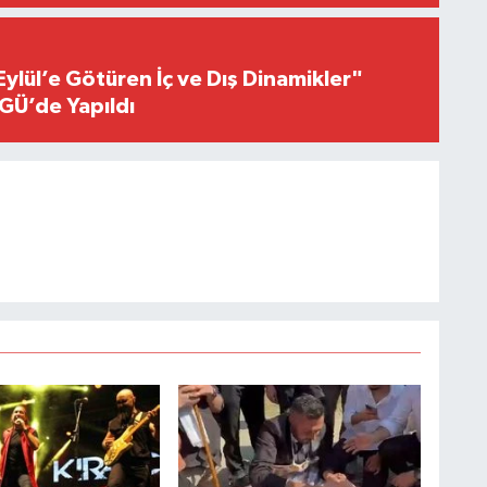
Eylül’e Götüren İç ve Dış Dinamikler"
GÜ’de Yapıldı