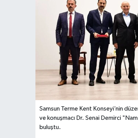
Spor
Teknoloji
Tokat Haberleri
Yaşam
Samsun Terme Kent Konseyi’nin düzenle
ve konuşmacı Dr. Senai Demirci "Namaz
buluştu.