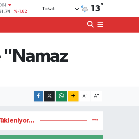
OIN
°
13
Tokat
91,74
%-1.82
AR
3620
%0.02
O
8690
%0.19
LİN
0380
%0.18
de "Namaz
TIN
2,09000
%0.19
100
98,00
%0
-
+
A
A
ükleniyor...