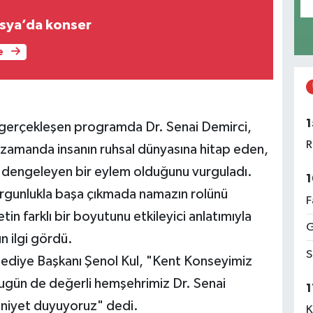
sya’da konser
e
1
 gerçekleşen programda Dr. Senai Demirci,
R
 zamanda insanın ruhsal dünyasına hitap eden,
ak dengeleyen bir eylem olduğunu vurguladı.
1
orgunlukla başa çıkmada namazın rolünü
F
tin farklı bir boyutunu etkileyici anlatımıyla
G
 ilgi gördü.
S
elediye Başkanı Şenol Kul, "Kent Konseyimiz
 Bugün de değerli hemşehrimiz Dr. Senai
1
niyet duyuyoruz" dedi.
K