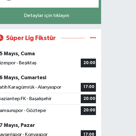
Detaylar için tıklayın
Süper Lig Fikstür
5 Mayıs, Cuma
izespor - Beşiktaş
20:00
6 Mayıs, Cumartesi
atih Karagümrük - Alanyaspor
17:00
aziantep FK - Başakşehir
20:00
amsunspor - Göztepe
20:00
7 Mayıs, Pazar
ayserispor - Konyaspor
17:00