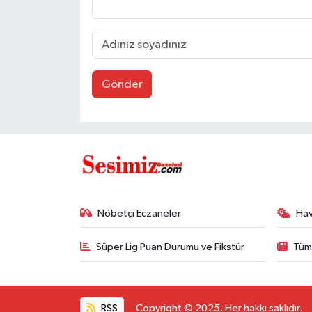
Gönder
Nöbetçi Eczaneler
Ha
Süper Lig Puan Durumu ve Fikstür
Tüm
RSS
Copyright © 2025. Her hakkı saklıdır.