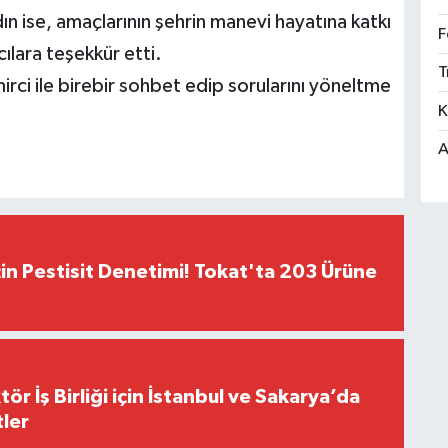
n ise, amaçlarının şehrin manevi hayatına katkı
F
ılara teşekkür etti.
T
mirci ile birebir sohbet edip sorularını yöneltme
K
A
çin Pestisit Denetimi! Tokat'ta 203 Ürüne
r İş Birliği için İstanbul ve Sakarya’da
ler