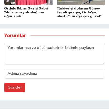
Ordulu Kıbrıs Gazisi Sabri
Türkiye’yi dolaşan Güney
Yıldız, son yolculuğuna
Koreli gezgin, Ordu’ya
uğurlandı
ulaştı: "Türkiye çok güzel"
Yorumlar
Gönder