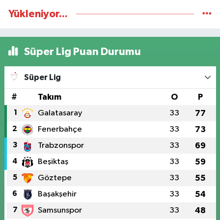
Yükleniyor...
Süper Lig Puan Durumu
Süper Lig
#
Takım
O
P
1
Galatasaray
33
77
2
Fenerbahçe
33
73
3
Trabzonspor
33
69
4
Beşiktaş
33
59
5
Göztepe
33
55
6
Başakşehir
33
54
7
Samsunspor
33
48