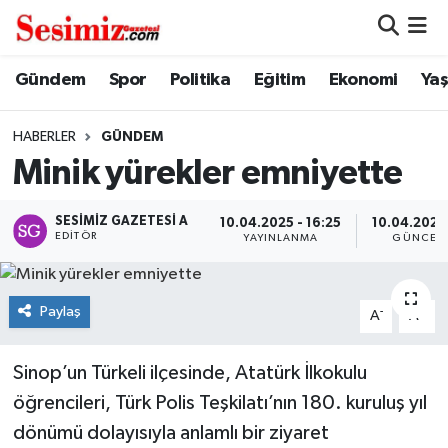
Dünya
Nöbetçi Eczaneler
Gündem
Spor
Politika
Eğitim
Ekonomi
Ya
Eğitim
Hava Durumu
HABERLER
GÜNDEM
Minik yürekler emniyette
Ekonomi
Namaz Vakitleri
SESIMIZ GAZETESI A
10.04.2025 - 16:25
10.04.2025 
Genel
Trafik Durumu
EDITÖR
YAYINLANMA
GÜNCEL
Gündem
Süper Lig Puan Durumu ve Fikstür
Paylaş
-
+
A
A
Magazin
Tüm Manşetler
Sinop’un Türkeli ilçesinde, Atatürk İlkokulu
Politika
Son Dakika Haberleri
öğrencileri, Türk Polis Teşkilatı’nın 180. kuruluş yıl
dönümü dolayısıyla anlamlı bir ziyaret
Sağlık
Haber Arşivi