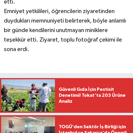
etti.
Emniyet yetkilileri, öğrencilerin ziyaretinden
duydukları memnuniyeti belirterek, böyle anlamlı
bir günde kendilerini unutmayan miniklere
teşekkür etti. Ziyaret, toplu fotoğraf çekimi ile
sona erdi.
Güvenli Gıda İçin Pestisit
Denetimi! Tokat'ta 203 Ürüne
Analiz
TOGÜ’den Sektör İş Birliği için
İstanbul ve Sakarya’da Önemli