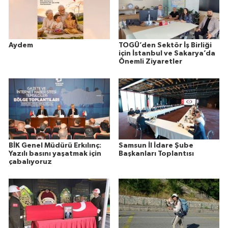
Aydem
TOGÜ’den Sektör İş Birliği
için İstanbul ve Sakarya’da
Önemli Ziyaretler
BİK Genel Müdürü Erkılınç:
Samsun İl İdare Şube
Yazılı basını yaşatmak için
Başkanları Toplantısı
çabalıyoruz