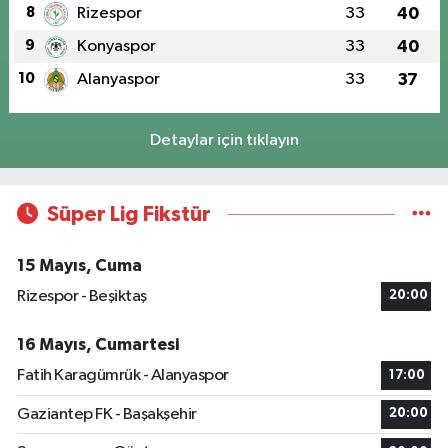
8
Rizespor
33
40
9
Konyaspor
33
40
10
Alanyaspor
33
37
Detaylar için tıklayın
Süper Lig Fikstür
15 Mayıs, Cuma
Rizespor - Beşiktaş
20:00
16 Mayıs, Cumartesi
Fatih Karagümrük - Alanyaspor
17:00
Gaziantep FK - Başakşehir
20:00