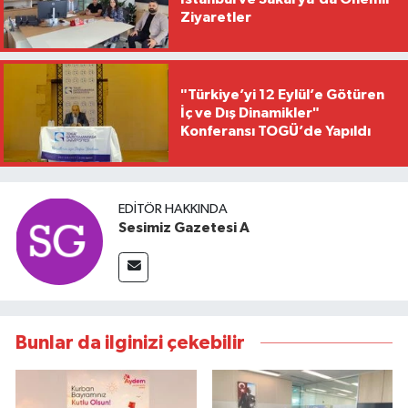
Ziyaretler
"Türkiye’yi 12 Eylül’e Götüren
İç ve Dış Dinamikler"
Konferansı TOGÜ’de Yapıldı
EDITÖR HAKKINDA
Sesimiz Gazetesi A
Bunlar da ilginizi çekebilir