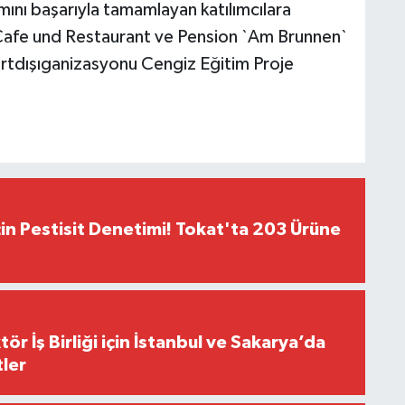
ramını başarıyla tamamlayan katılımcılara
 Cafe und Restaurant ve Pension `Am Brunnen`
 yurtdışıganizasyonu
Cengiz Eğitim Proje
çin Pestisit Denetimi! Tokat'ta 203 Ürüne
r İş Birliği için İstanbul ve Sakarya’da
ler