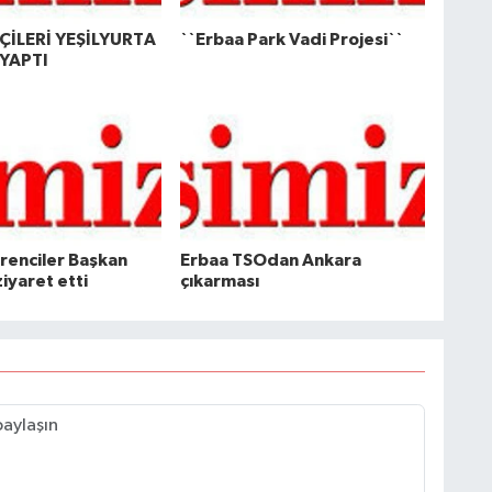
İLERİ YEŞİLYURTA
``Erbaa Park Vadi Projesi``
YAPTI
ğrenciler Başkan
Erbaa TSOdan Ankara
ziyaret etti
çıkarması