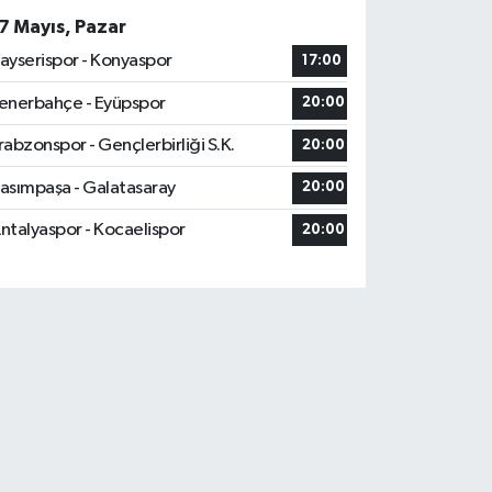
7 Mayıs, Pazar
ayserispor - Konyaspor
17:00
enerbahçe - Eyüpspor
20:00
rabzonspor - Gençlerbirliği S.K.
20:00
asımpaşa - Galatasaray
20:00
ntalyaspor - Kocaelispor
20:00