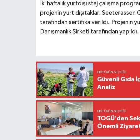
İki haftalık yurtdışı staj çalışma prog
projenin yurt dışıtakları Seeterassen
tarafından
sertifika verildi. Projenin
Danışmanlık
Şirketi tarafından yapıldı.
EDITÖRÜN SEÇTIĞI
Güvenli Gıda İ
Analiz
EDITÖRÜN SEÇTIĞI
TOGÜ’den Sektö
Önemli Ziyaret