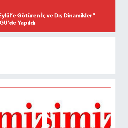
Eylül’e Götüren İç ve Dış Dinamikler"
GÜ’de Yapıldı