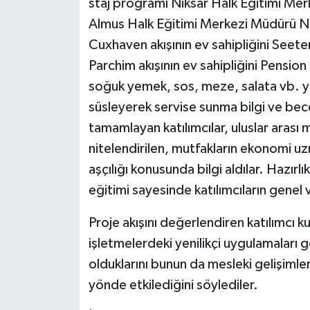
staj programı Niksar Halk Eğitimi Merk
Almus Halk Eğitimi Merkezi Müdürü N
Cuxhaven
akışının ev sahipliğini
Seeter
Parchim
akışının ev sahipliğini
Pension 
soğuk yemek, sos, meze, salata vb. yiy
süsleyerek servise sunma bilgi ve bece
tamamlayan katılımcılar, uluslar aras
nitelendirilen, mutfakların ekonomi u
aşçılığı konusunda bilgi aldılar. Hazırl
eğitimi sayesinde katılımcıların genel ve
Proje akışını değerlendiren katılımcı ku
işletmelerdeki yenilikçi uygulamaları
olduklarını bunun da mesleki gelişimleri
yönde etkilediğini söylediler.