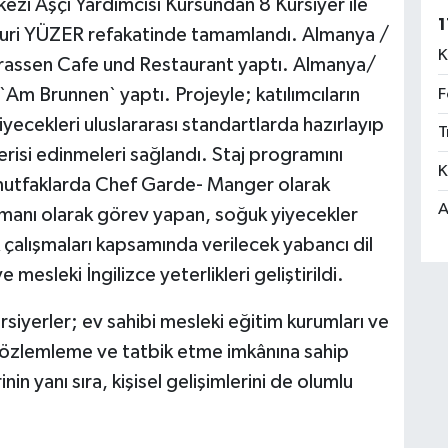
ezi Aşçı Yardımcısı Kursundan 8 Kursiyer ile
1
uri YÜZER refakatinde tamamlandı.
Almanya /
K
assen Cafe und Restaurant yaptı.
Almanya/
`Am Brunnen` yaptı.
Projeyle; katılımcıların
F
ecekleri uluslararası standartlarda hazırlayıp
T
risi edinmeleri sağlandı. Staj programını
K
ı mutfaklarda Chef Garde- Manger olarak
A
zmanı olarak görev yapan, soğuk yiyecekler
ık çalışmaları kapsamında verilecek yabancı dil
 mesleki İngilizce yeterlikleri geliştirildi.
rsiyerler;
ev sahibi mesleki eğitim kurumları ve
 gözlemleme ve tatbik etme imkânına sahip
nin yanı sıra, kişisel gelişimlerini de olumlu