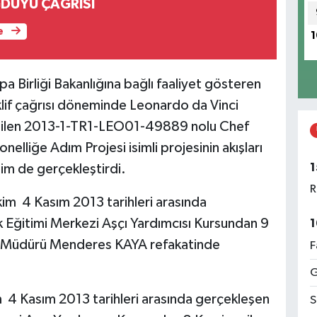
ĞDUYU ÇAĞRISI
e
1
a Birliği Bakanlığına bağlı faaliyet gösteren
klif çağrısı döneminde Leonardo da Vinci
ilen
2013-1-TR1-LEO01-49889 nolu
Chef
nelliğe Adım Projesi

isimli projesinin
akışları
1
him de
gerçekleştirdi.
R
im  4 Kasım 2013 tarihleri arasında
 Eğitimi Merkezi Aşçı Yardımcısı Kursundan 9
1
zi Müdürü Menderes KAYA refakatinde
F
G
m  4 Kasım 2013 tarihleri arasında gerçekleşen
S