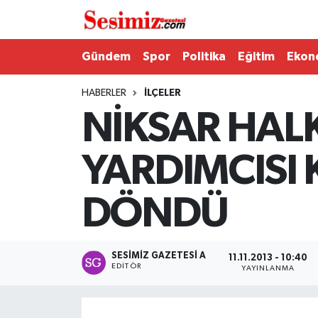
Dünya
Nöbetçi Eczaneler
Gündem
Spor
Politika
Eğitim
Ekon
Eğitim
Hava Durumu
HABERLER
İLÇELER
NİKSAR HALK
Ekonomi
Namaz Vakitleri
YARDIMCISI 
Genel
Trafik Durumu
DÖNDÜ
Gündem
Süper Lig Puan Durumu ve Fikstür
Magazin
Tüm Manşetler
SESIMIZ GAZETESI A
11.11.2013 - 10:40
EDITÖR
YAYINLANMA
Politika
Son Dakika Haberleri
Sağlık
Haber Arşivi