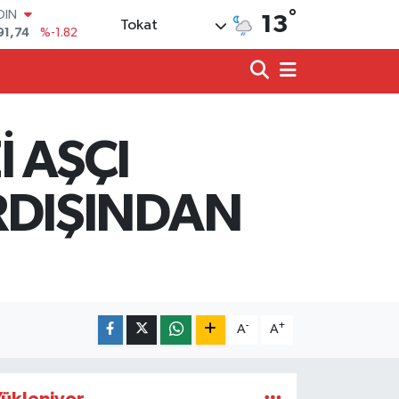
OIN
°
13
Tokat
91,74
%-1.82
AR
3620
%0.02
O
8690
%0.19
LİN
0380
%0.18
İ AŞÇI
TIN
2,09000
%0.19
100
RDIŞINDAN
98,00
%0
-
+
A
A