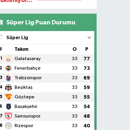
ükleniyor...
Süper Lig Puan Durumu
Süper Lig
#
Takım
O
P
1
Galatasaray
33
77
2
Fenerbahçe
33
73
3
Trabzonspor
33
69
4
Beşiktaş
33
59
5
Göztepe
33
55
6
Başakşehir
33
54
7
Samsunspor
33
48
8
Rizespor
33
40