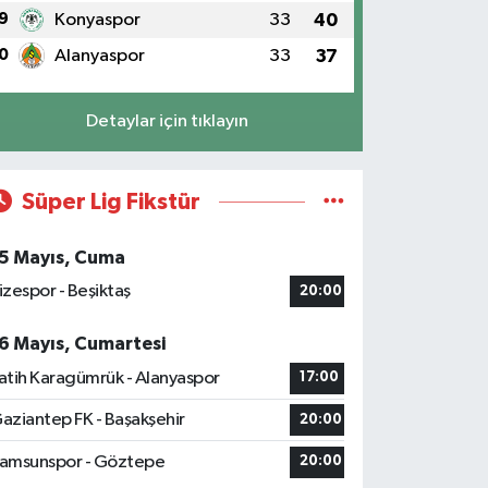
9
Konyaspor
33
40
0
Alanyaspor
33
37
Detaylar için tıklayın
Süper Lig Fikstür
5 Mayıs, Cuma
izespor - Beşiktaş
20:00
6 Mayıs, Cumartesi
atih Karagümrük - Alanyaspor
17:00
aziantep FK - Başakşehir
20:00
amsunspor - Göztepe
20:00