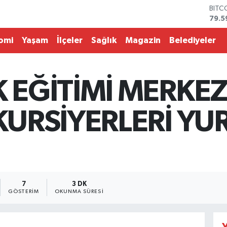
BITC
79.5
DOL
45,4
omi
Yaşam
İlçeler
Sağlık
Magazin
Belediyeler
EUR
53,3
STER
61,6
 EĞİTİMİ MERKEZ
G.AL
686
BİST
KURSİYERLERİ YU
14.5
7
3 DK
GÖSTERIM
OKUNMA SÜRESI