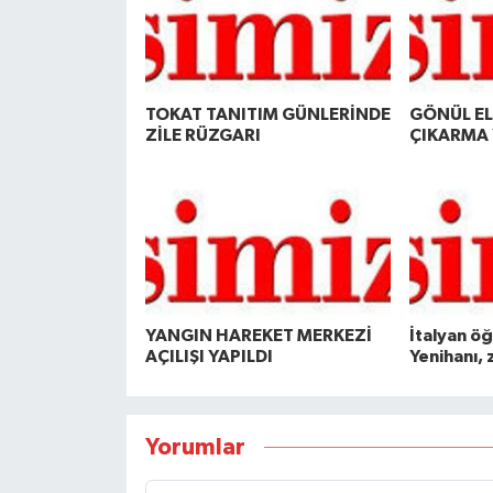
TOKAT TANITIM GÜNLERİNDE
GÖNÜL ELÇ
ZİLE RÜZGARI
ÇIKARMA 
YANGIN HAREKET MERKEZİ
İtalyan ö
AÇILIŞI YAPILDI
Yenihanı, 
Yorumlar