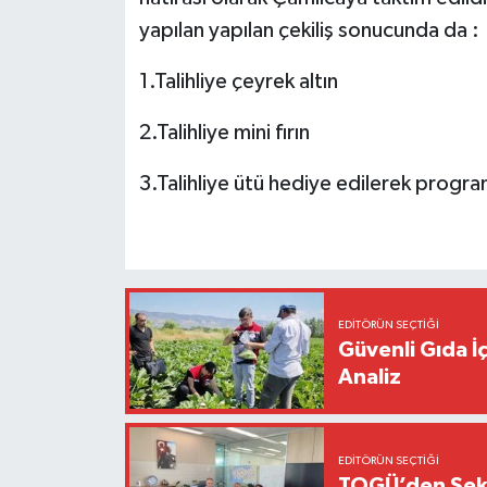
yapılan yapılan çekiliş sonucunda da :
1.Talihliye çeyrek altın
2.Talihliye mini fırın
3.Talihliye ütü hediye edilerek program
EDITÖRÜN SEÇTIĞI
Güvenli Gıda İ
Analiz
EDITÖRÜN SEÇTIĞI
TOGÜ’den Sektö