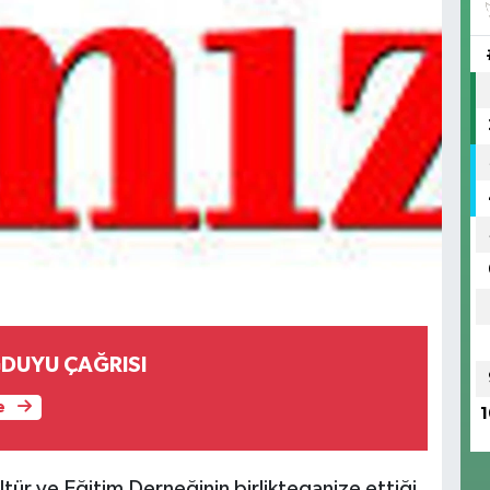
ĞDUYU ÇAĞRISI
e
1
ltür
ve Eğitim Derneğinin birlikteganize ettiği