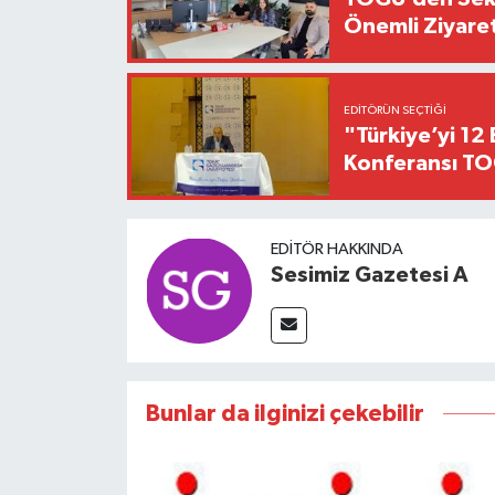
Önemli Ziyaret
EDITÖRÜN SEÇTIĞI
"Türkiye’yi 12 
Konferansı TO
EDITÖR HAKKINDA
Sesimiz Gazetesi A
Bunlar da ilginizi çekebilir