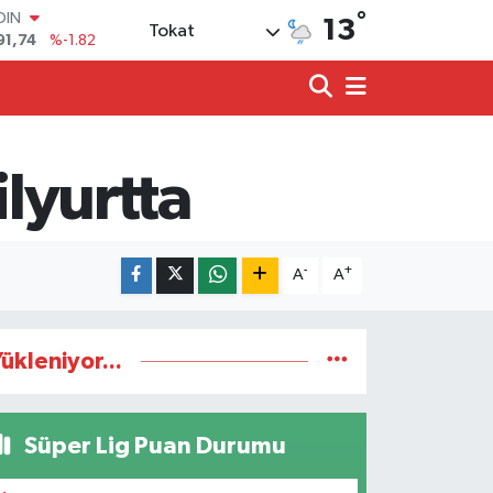
OIN
°
13
Tokat
91,74
%-1.82
AR
3620
%0.02
O
8690
%0.19
LİN
0380
%0.18
lyurtta
TIN
2,09000
%0.19
100
98,00
%0
-
+
A
A
ükleniyor...
Süper Lig Puan Durumu