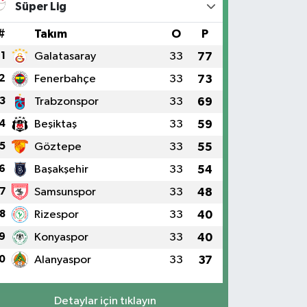
Süper Lig
#
Takım
O
P
1
Galatasaray
33
77
2
Fenerbahçe
33
73
3
Trabzonspor
33
69
4
Beşiktaş
33
59
5
Göztepe
33
55
6
Başakşehir
33
54
7
Samsunspor
33
48
8
Rizespor
33
40
9
Konyaspor
33
40
0
Alanyaspor
33
37
Detaylar için tıklayın