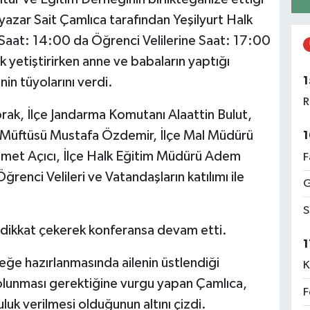
i yazar Sait Çamlıca tarafından Yeşilyurt Halk
aat: 14:00 da Öğrenci Velilerine Saat: 17:00
 yetiştirirken anne ve babaların yaptığı
1
in tüyolarını verdi.
R
rak, İlçe Jandarma Komutanı Alaattin Bulut,
e Müftüsü Mustafa Özdemir, İlçe Mal Müdürü
1
. İsmet Açıcı, İlçe Halk Eğitim Müdürü Adem
F
ğrenci Velileri
ve Vatandaşların katılımı ile
G
S
 dikkat çekerek konferansa devam etti.
1
ğe hazırlanmasında ailenin üstlendiği
K
 olunması gerektiğine vurgu yapan Çamlıca,
F
uk verilmesi olduğunun altını çizdi.