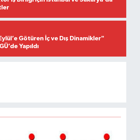
ler
Eylül’e Götüren İç ve Dış Dinamikler"
GÜ’de Yapıldı