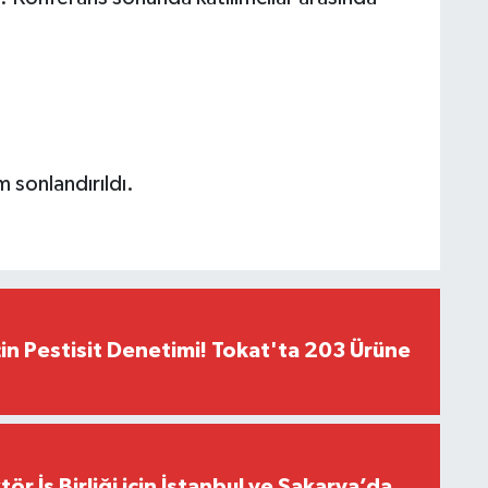
 sonlandırıldı.
çin Pestisit Denetimi! Tokat'ta 203 Ürüne
r İş Birliği için İstanbul ve Sakarya’da