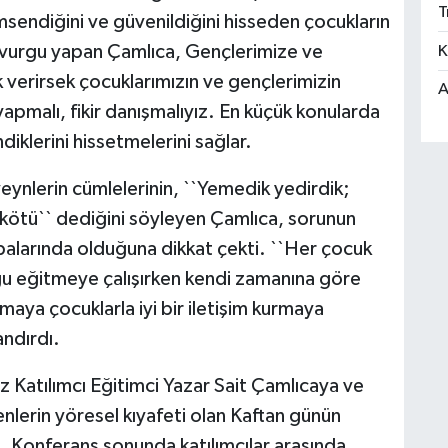
T
msendiğini ve güvenildiğini hisseden çocukların
a vurgu yapan Çamlıca, Gençlerimize ve
K
 verirsek çocuklarımızın ve gençlerimizin
A
yapmalı, fikir danışmalıyız. En küçük konularda
diklerini hissetmelerini sağlar.
ynlerin cümlelerinin, ``Yemedik yedirdik;
 kötü`` dediğini söyleyen
Çamlıca
, sorunun
alarında olduğuna dikkat çekti.
``Her çocuk
ğu eğitmeye çalışırken kendi zamanına göre
aya çocuklarla iyi bir iletişim kurmaya
ndırdı.
Katılımcı Eğitimci Yazar Sait
Çamlıca
ya ve
lerin yöresel kıyafeti olan Kaftan günün
di. Konferans sonunda katılımcılar arasında