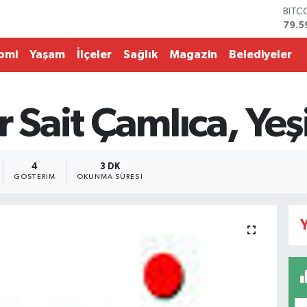
BITC
79.5
DOL
45,4
omi
Yaşam
İlçeler
Sağlık
Magazin
Belediyeler
EUR
53,3
STER
61,6
 Sait Çamlıca, Yeşi
G.AL
686
BİST
14.5
4
3 DK
GÖSTERIM
OKUNMA SÜRESI
Y