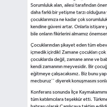
Sorumluluk alan, ailesi tarafından öne
daha farklı bir yetişme tarzı olduğun
çocuklarımıza ne kadar çok sorumluluk
kendine güveni artar. Onlarla istişare 
bile onların fikirlerini almamız önemsen
Çocuklarından şikayet eden tüm ebeve
içmedik içirdik! Zamane çocukları çok
çocuklarda değil, zamane anne ve bab
kendi zamanının meyvesidir. Bir çocu
eğitmeye çalışacaksınız. Biz bunu yapm
mecburuz`` diyerek konuşmasını sonla
Konferans sonunda İlçe Kaymakamımız 
tüm katılımcılara teşekkür etti. Türkmen
hatırası olarak
Çamlıca
ya taktim edil