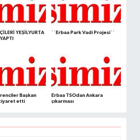
İLERİ YEŞİLYURTA
``Erbaa Park Vadi Projesi``
YAPTI
ğrenciler Başkan
Erbaa TSOdan Ankara
ziyaret etti
çıkarması