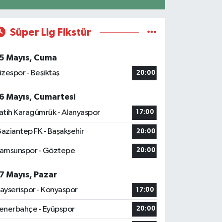
Süper Lig Fikstür
5 Mayıs, Cuma
izespor - Beşiktaş
20:00
6 Mayıs, Cumartesi
atih Karagümrük - Alanyaspor
17:00
aziantep FK - Başakşehir
20:00
amsunspor - Göztepe
20:00
7 Mayıs, Pazar
ayserispor - Konyaspor
17:00
enerbahçe - Eyüpspor
20:00