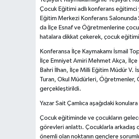
Çocuk Eğitimi adlı konferans eğitimc
Eğitim Merkezi Konferans Salonunda S
da İlçe Esnaf ve Öğretmenlerine
çocuk
hatalara dikkat çekerek, çocuk eğitimin
Konferansa
İlçe Kaymakamı İsmail Top
İlçe Emniyet Amiri Mehmet Akça, İlç
Bahri İlhan, İlçe Milli Eğitim Müdür V
Turan, Okul Müdürleri,
Öğretmenler, Ö
gerçekleştirildi.
Yazar Sait
Çamlıca
aşağıdaki konulara
Çocuk eğitiminde ve çocukların gelece
görevleri anlattı. Çocuklarla arkadaş
önemli olan noktanın gençlere sorumlul