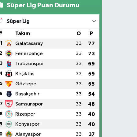
Süper Lig Puan Durumu
Süper Lig
#
Takım
O
P
1
Galatasaray
33
77
2
Fenerbahçe
33
73
3
Trabzonspor
33
69
4
Beşiktaş
33
59
5
Göztepe
33
55
6
Başakşehir
33
54
7
Samsunspor
33
48
8
Rizespor
33
40
9
Konyaspor
33
40
0
Alanyaspor
33
37