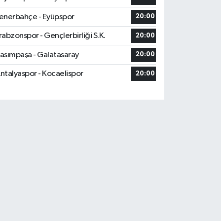
enerbahçe - Eyüpspor
20:00
rabzonspor - Gençlerbirliği S.K.
20:00
asımpaşa - Galatasaray
20:00
ntalyaspor - Kocaelispor
20:00