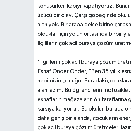
konuşurken kapıyı kapatıyoruz. Bunun k
üzücü bir olay. Çarşı göbeğinde okulu
alan yok. Bir araba gelse birine çarp
oldukları için yolun ortasında birbiriyl
İlgililerin çok acil buraya çözüm üretm
"İlgililerin çok acil buraya çözüm üret
Esnaf Önder Önder, "Ben 35 yıllık es
hepimizin çocuğu. Buradaki çocuklara 
alan lazım. Bu öğrencilerin motosikletle
esnafların mağazaların ön taraflarına 
karşıya kalıyorlar. Bu okulun burada o
daha geniş bir alanda, çocukların enerjil
çok acil buraya çözüm üretmeleri lazım"