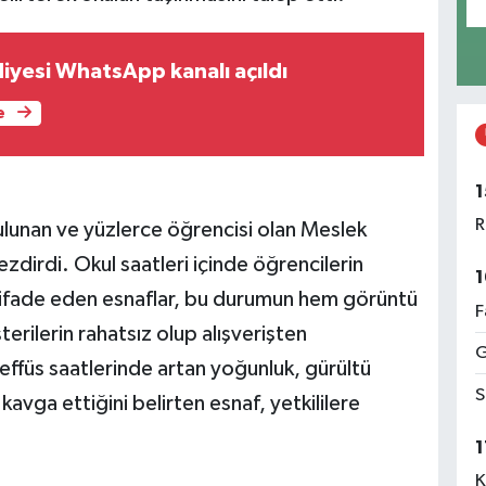
iyesi WhatsApp kanalı açıldı
e
1
R
bulunan ve yüzlerce öğrencisi olan Meslek
zdirdi. Okul saatleri içinde öğrencilerin
1
nu ifade eden esnaflar, bu durumun hem görüntü
F
erilerin rahatsız olup alışverişten
G
neffüs saatlerinde artan yoğunluk, gürültü
S
 kavga ettiğini belirten esnaf, yetkililere
1
K