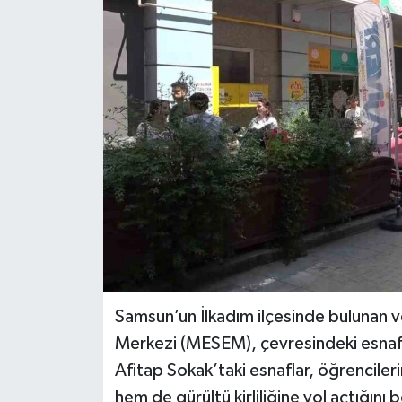
Spor
Teknoloji
Tokat Haberleri
Yaşam
Samsun’un İlkadım ilçesinde bulunan 
Merkezi (MESEM), çevresindeki esnaft
Afitap Sokak’taki esnaflar, öğrenciler
hem de gürültü kirliliğine yol açtığını 