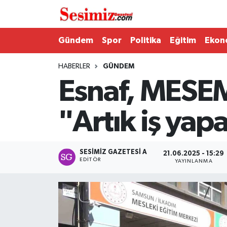
Dünya
Nöbetçi Eczaneler
Gündem
Spor
Politika
Eğitim
Ekon
Eğitim
Hava Durumu
HABERLER
GÜNDEM
Esnaf, MESEM’
Ekonomi
Namaz Vakitleri
"Artık iş yap
Genel
Trafik Durumu
Gündem
Süper Lig Puan Durumu ve Fikstür
SESIMIZ GAZETESI A
21.06.2025 - 15:29
EDITÖR
YAYINLANMA
Magazin
Tüm Manşetler
Politika
Son Dakika Haberleri
Sağlık
Haber Arşivi