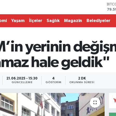
79.5
DOL
45,4
EUR
omi
Yaşam
İlçeler
Sağlık
Magazin
Belediyeler
53,3
STER
61,6
G.AL
in yerinin değişme
686
BİST
14.5
amaz hale geldik"
21.06.2025 - 15:30
4
2 DK
GÜNCELLEME
GÖSTERIM
OKUNMA SÜRESI
Y