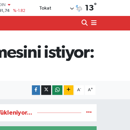
91,74
%-1.82
°
13
Tokat
AR
3620
%0.02
O
8690
%0.19
LİN
0380
%0.18
TIN
sini istiyor:
2,09000
%0.19
100
98,00
%0
-
+
A
A
ükleniyor...