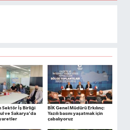
Sektör İş Birliği
BİK Genel Müdürü Erkılınç:
bul ve Sakarya’da
Yazılı basını yaşatmak için
yaretler
çabalıyoruz