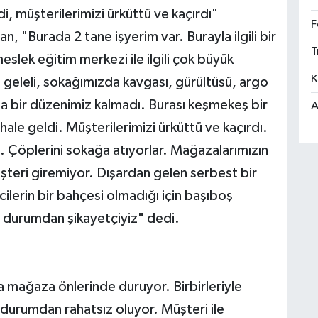
i, müşterilerimizi ürküttü ve kaçırdı"
F
, "Burada 2 tane işyerim var. Burayla ilgili bir
T
slek eğitim merkezi ile ilgili çok büyük
K
di geleli, sokağımızda kavgası, gürültüsü, argo
da bir düzenimiz kalmadı. Burası keşmekeş bir
A
ale geldi. Müşterilerimizi ürküttü ve kaçırdı.
 Çöplerini sokağa atıyorlar. Mağazalarımızın
şteri giremiyor. Dışardan gelen serbest bir
cilerin bir bahçesi olmadığı için başıboş
u durumdan şikayetçiyiz" dedi.
a mağaza önlerinde duruyor. Birbirleriyle
 durumdan rahatsız oluyor. Müşteri ile