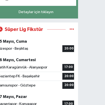
Detaylar için tıklayın
Süper Lig Fikstür
5 Mayıs, Cuma
izespor - Beşiktaş
20:00
6 Mayıs, Cumartesi
atih Karagümrük - Alanyaspor
17:00
aziantep FK - Başakşehir
20:00
amsunspor - Göztepe
20:00
7 Mayıs, Pazar
ayserispor - Konyaspor
17:00