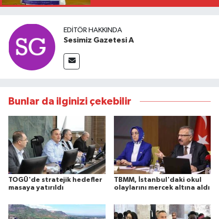
EDITÖR HAKKINDA
Sesimiz Gazetesi A
Bunlar da ilginizi çekebilir
TOGÜ'de stratejik hedefler
TBMM, İstanbul'daki okul
masaya yatırıldı
olaylarını mercek altına aldı