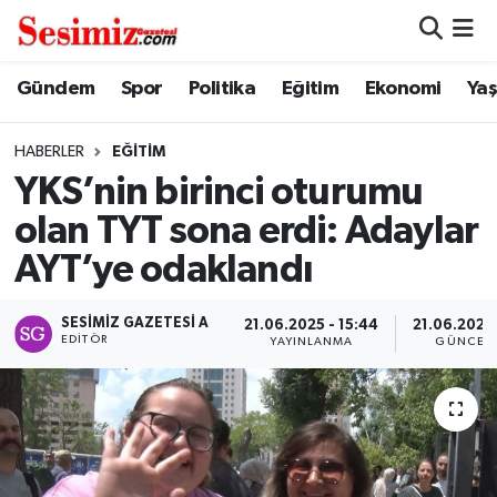
Dünya
Nöbetçi Eczaneler
Gündem
Spor
Politika
Eğitim
Ekonomi
Ya
Eğitim
Hava Durumu
HABERLER
EĞITIM
YKS’nin birinci oturumu
Ekonomi
Namaz Vakitleri
olan TYT sona erdi: Adaylar
Genel
Trafik Durumu
AYT’ye odaklandı
Gündem
Süper Lig Puan Durumu ve Fikstür
SESIMIZ GAZETESI A
21.06.2025 - 15:44
21.06.2025 
EDITÖR
YAYINLANMA
GÜNCEL
Magazin
Tüm Manşetler
Politika
Son Dakika Haberleri
Sağlık
Haber Arşivi