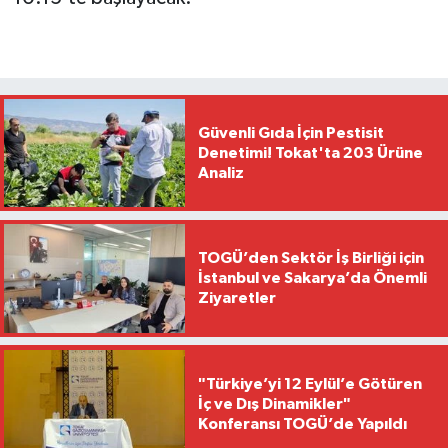
Güvenli Gıda İçin Pestisit
Denetimi! Tokat'ta 203 Ürüne
Analiz
TOGÜ’den Sektör İş Birliği için
İstanbul ve Sakarya’da Önemli
Ziyaretler
"Türkiye’yi 12 Eylül’e Götüren
İç ve Dış Dinamikler"
Konferansı TOGÜ’de Yapıldı