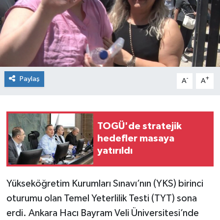
Spor
Teknoloji
Tokat Haberleri
Paylaş
-
+
A
A
Yaşam
TOGÜ'de stratejik
hedefler masaya
yatırıldı
Yükseköğretim Kurumları Sınavı’nın (YKS) birinci
oturumu olan Temel Yeterlilik Testi (TYT) sona
erdi. Ankara Hacı Bayram Veli Üniversitesi’nde