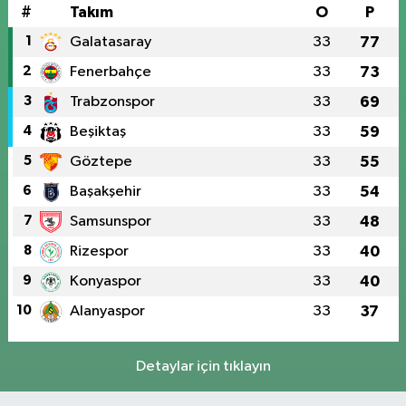
#
Takım
O
P
1
Galatasaray
33
77
2
Fenerbahçe
33
73
3
Trabzonspor
33
69
4
Beşiktaş
33
59
5
Göztepe
33
55
6
Başakşehir
33
54
7
Samsunspor
33
48
8
Rizespor
33
40
9
Konyaspor
33
40
10
Alanyaspor
33
37
Detaylar için tıklayın