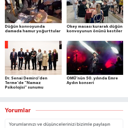
Düğün konvoyunda
Okey masası kurarak düğün
damada hamur yoğurttular
konvoyunun önünü kestiler
Dr. Senai Demirci’den
OMÜ’nün 50. yılında Emre
Terme’de "Namaz
Aydın konseri
Psikolojisi" sunumu
Yorumlar