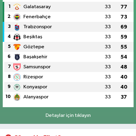
1
Galatasaray
33
77
2
Fenerbahçe
33
73
3
Trabzonspor
33
69
4
Beşiktaş
33
59
5
Göztepe
33
55
6
Başakşehir
33
54
7
Samsunspor
33
48
8
Rizespor
33
40
9
Konyaspor
33
40
10
Alanyaspor
33
37
Detaylar için tıklayın