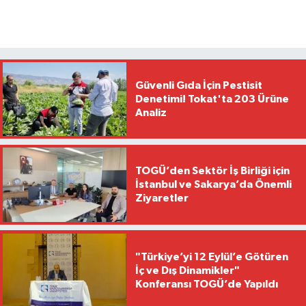
Güvenli Gıda İçin Pestisit
Denetimi! Tokat'ta 203 Ürüne
Analiz
TOGÜ’den Sektör İş Birliği için
İstanbul ve Sakarya’da Önemli
Ziyaretler
"Türkiye’yi 12 Eylül’e Götüren
İç ve Dış Dinamikler"
Konferansı TOGÜ’de Yapıldı