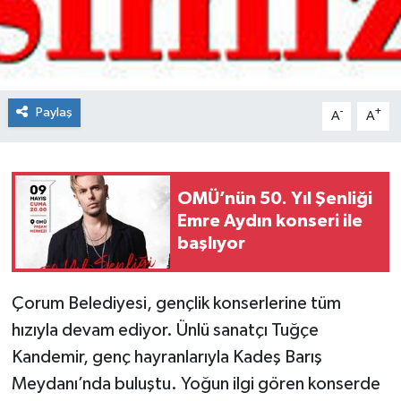
Spor
Teknoloji
Paylaş
-
+
A
A
Tokat Haberleri
Yaşam
OMÜ’nün 50. Yıl Şenliği
Emre Aydın konseri ile
başlıyor
Çorum Belediyesi, gençlik konserlerine tüm
hızıyla devam ediyor. Ünlü sanatçı Tuğçe
Kandemir, genç hayranlarıyla Kadeş Barış
Meydanı’nda buluştu. Yoğun ilgi gören konserde