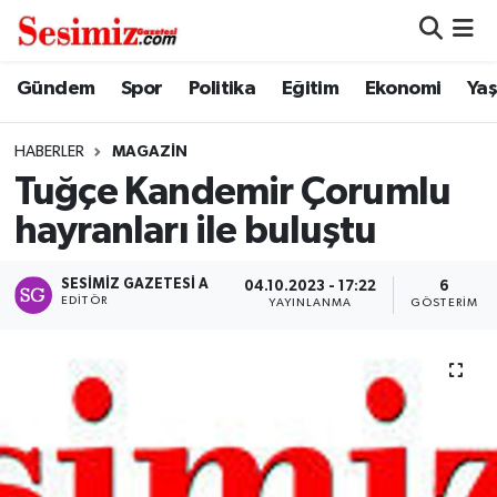
Dünya
Nöbetçi Eczaneler
Gündem
Spor
Politika
Eğitim
Ekonomi
Ya
Eğitim
Hava Durumu
HABERLER
MAGAZIN
Tuğçe Kandemir Çorumlu
Ekonomi
Namaz Vakitleri
hayranları ile buluştu
Genel
Trafik Durumu
SESIMIZ GAZETESI A
04.10.2023 - 17:22
6
EDITÖR
YAYINLANMA
GÖSTERIM
Gündem
Süper Lig Puan Durumu ve Fikstür
Magazin
Tüm Manşetler
Politika
Son Dakika Haberleri
Sağlık
Haber Arşivi