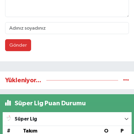
Gönder
Yükleniyor...
Süper Lig Puan Durumu
Süper Lig
#
Takım
O
P