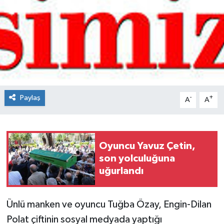
Spor
Teknoloji
Tokat Haberleri
Yaşam
Paylaş
-
+
A
A
Oyuncu Yavuz Çetin,
son yolculuğuna
uğurlandı
Ünlü manken ve oyuncu Tuğba Özay, Engin-Dilan
Polat çiftinin sosyal medyada yaptığı