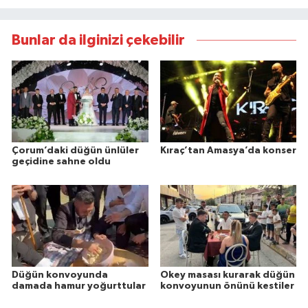
Bunlar da ilginizi çekebilir
Çorum’daki düğün ünlüler
Kıraç’tan Amasya’da konser
geçidine sahne oldu
Düğün konvoyunda
Okey masası kurarak düğün
damada hamur yoğurttular
konvoyunun önünü kestiler