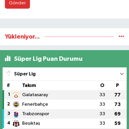
Gönder
Yükleniyor...
Süper Lig Puan Durumu
Süper Lig
#
Takım
O
P
1
Galatasaray
33
77
2
Fenerbahçe
33
73
3
Trabzonspor
33
69
4
Beşiktaş
33
59