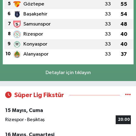
5
Göztepe
33
55
6
Başakşehir
33
54
7
Samsunspor
33
48
8
Rizespor
33
40
9
Konyaspor
33
40
10
Alanyaspor
33
37
Detaylar için tıklayın
Süper Lig Fikstür
15 Mayıs, Cuma
Rizespor - Beşiktaş
20:00
16 Mayıs, Cumartesi