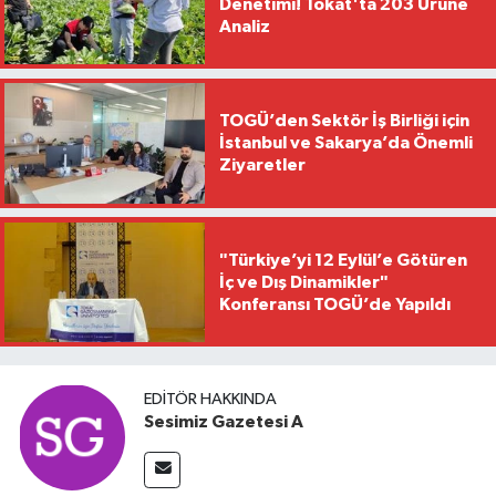
Denetimi! Tokat'ta 203 Ürüne
Analiz
TOGÜ’den Sektör İş Birliği için
İstanbul ve Sakarya’da Önemli
Ziyaretler
"Türkiye’yi 12 Eylül’e Götüren
İç ve Dış Dinamikler"
Konferansı TOGÜ’de Yapıldı
EDITÖR HAKKINDA
Sesimiz Gazetesi A