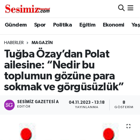
Dünya
Nöbetçi Eczaneler
Gündem
Spor
Politika
Eğitim
Ekonomi
Ya
Eğitim
Hava Durumu
HABERLER
MAGAZIN
Tuğba Özay’dan Polat
Ekonomi
Namaz Vakitleri
ailesine: “Nedir bu
Genel
Trafik Durumu
toplumun gözüne para
sokmak ve görgüsüzlük”
Gündem
Süper Lig Puan Durumu ve Fikstür
SESIMIZ GAZETESI A
Magazin
Tüm Manşetler
04.11.2023 - 13:18
8
EDITÖR
YAYINLANMA
GÖSTERIM
Politika
Son Dakika Haberleri
Sağlık
Haber Arşivi