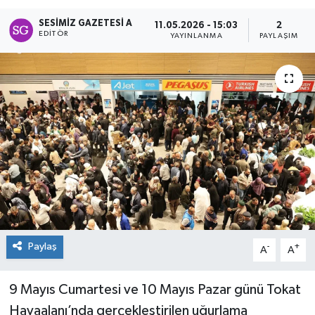
Spor
SESIMIZ GAZETESI A
11.05.2026 - 15:03
2
EDITÖR
YAYINLANMA
PAYLAŞIM
Teknoloji
Tokat Haberleri
Yaşam
Paylaş
-
+
A
A
9 Mayıs Cumartesi ve 10 Mayıs Pazar günü Tokat
Havaalanı’nda gerçekleştirilen uğurlama