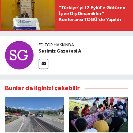
"Türkiye’yi 12 Eylül’e Götüren
İç ve Dış Dinamikler"
Konferansı TOGÜ’de Yapıldı
EDITÖR HAKKINDA
Sesimiz Gazetesi A
Bunlar da ilginizi çekebilir