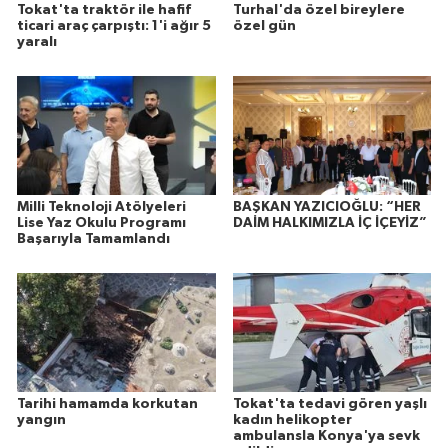
Tokat'ta traktör ile hafif
Turhal'da özel bireylere
ticari araç çarpıştı: 1'i ağır 5
özel gün
yaralı
Milli Teknoloji Atölyeleri
BAŞKAN YAZICIOĞLU: “HER
Lise Yaz Okulu Programı
DAİM HALKIMIZLA İÇ İÇEYİZ”
Başarıyla Tamamlandı
Tarihi hamamda korkutan
Tokat'ta tedavi gören yaşlı
yangın
kadın helikopter
ambulansla Konya'ya sevk