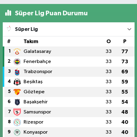
Süper Lig Puan Durumu
Süper Lig
#
Takım
O
P
1
Galatasaray
33
77
2
Fenerbahçe
33
73
3
Trabzonspor
33
69
4
Beşiktaş
33
59
5
Göztepe
33
55
6
Başakşehir
33
54
7
Samsunspor
33
48
8
Rizespor
33
40
9
Konyaspor
33
40