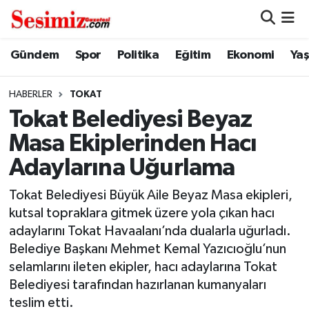
Dünya
Nöbetçi Eczaneler
Gündem
Spor
Politika
Eğitim
Ekonomi
Ya
Eğitim
Hava Durumu
HABERLER
TOKAT
Tokat Belediyesi Beyaz
Ekonomi
Namaz Vakitleri
Masa Ekiplerinden Hacı
Genel
Trafik Durumu
Adaylarına Uğurlama
Gündem
Süper Lig Puan Durumu ve Fikstür
Tokat Belediyesi Büyük Aile Beyaz Masa ekipleri,
kutsal topraklara gitmek üzere yola çıkan hacı
Magazin
Tüm Manşetler
adaylarını Tokat Havaalanı’nda dualarla uğurladı.
Belediye Başkanı Mehmet Kemal Yazıcıoğlu’nun
Politika
Son Dakika Haberleri
selamlarını ileten ekipler, hacı adaylarına Tokat
Belediyesi tarafından hazırlanan kumanyaları
Sağlık
Haber Arşivi
teslim etti.