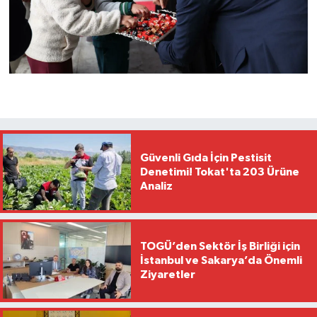
Güvenli Gıda İçin Pestisit
Denetimi! Tokat'ta 203 Ürüne
Analiz
TOGÜ’den Sektör İş Birliği için
İstanbul ve Sakarya’da Önemli
Ziyaretler