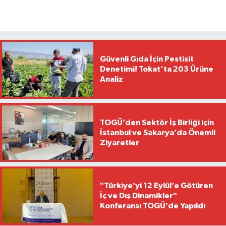
Güvenli Gıda İçin Pestisit
Denetimi! Tokat'ta 203 Ürüne
Analiz
TOGÜ’den Sektör İş Birliği için
İstanbul ve Sakarya’da Önemli
Ziyaretler
"Türkiye’yi 12 Eylül’e Götüren
İç ve Dış Dinamikler"
Konferansı TOGÜ’de Yapıldı