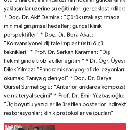
oturumlarda, alanında uzman hocalar güncel klinik
yaklaşımlar üzerine şu eğitimleri gerçekleştirdiler:
* Doç. Dr. Akif Demirel: "Çürük uzaklaştırmada
minimal girişimsel hedefler; güncel klinik
perspektifler" * Doç. Dr. Bora Akat:
"Konvansiyonel dijitale implant üstü ölçü
teknikleri" * Prof. Dr. Serkan Karaman: "Diş
hekimliğinde tıbbi aciller eğitimi" * Dr. Öğr. Üyesi
Dilek Yılmaz: "Panoramik radyografide lezyonları
okumak: Tanıya giden yol" * Doç. Dr. Derya
Gürsel Sürmelioğlu: "Anterior kırıklarda kompozit
ve materyal seçimi" * Prof. Dr. Emir Yüzbaşıoğlu:
"Üç boyutlu yazıcılar ile üretilen posterior indirekt
restorasyonlar; klinik protokoller ve ipuçları"