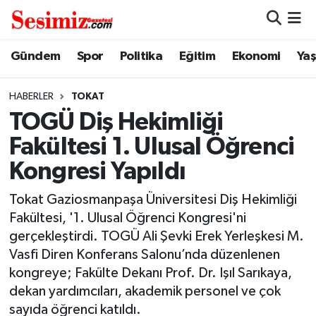
Dünya
Nöbetçi Eczaneler
Gündem
Spor
Politika
Eğitim
Ekonomi
Ya
Eğitim
Hava Durumu
HABERLER
TOKAT
TOGÜ Diş Hekimliği
Ekonomi
Namaz Vakitleri
Fakültesi 1. Ulusal Öğrenci
Genel
Trafik Durumu
Kongresi Yapıldı
Gündem
Süper Lig Puan Durumu ve Fikstür
Tokat Gaziosmanpaşa Üniversitesi Diş Hekimliği
Fakültesi, '1. Ulusal Öğrenci Kongresi'ni
Magazin
Tüm Manşetler
gerçekleştirdi. TOGÜ Ali Şevki Erek Yerleşkesi M.
Vasfi Diren Konferans Salonu’nda düzenlenen
Politika
Son Dakika Haberleri
kongreye; Fakülte Dekanı Prof. Dr. Işıl Sarıkaya,
dekan yardımcıları, akademik personel ve çok
Sağlık
Haber Arşivi
sayıda öğrenci katıldı.