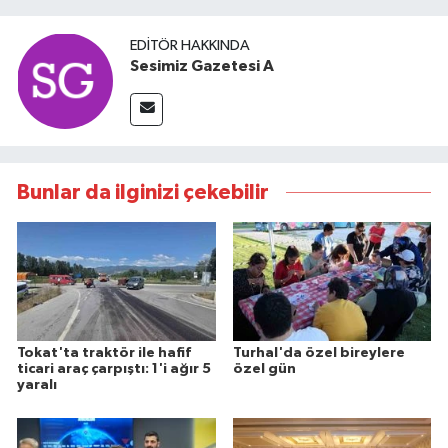
EDITÖR HAKKINDA
Sesimiz Gazetesi A
Bunlar da ilginizi çekebilir
Tokat'ta traktör ile hafif
Turhal'da özel bireylere
ticari araç çarpıştı: 1'i ağır 5
özel gün
yaralı