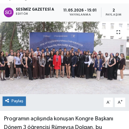
Spor
SESIMIZ GAZETESI A
11.05.2026 - 15:01
2
EDITÖR
YAYINLANMA
PAYLAŞIM
Teknoloji
Tokat Haberleri
Yaşam
Paylaş
-
+
A
A
Programın açılışında konuşan Kongre Başkanı
Dönem 3 öğrencisi Rümeysa Dolgan, bu