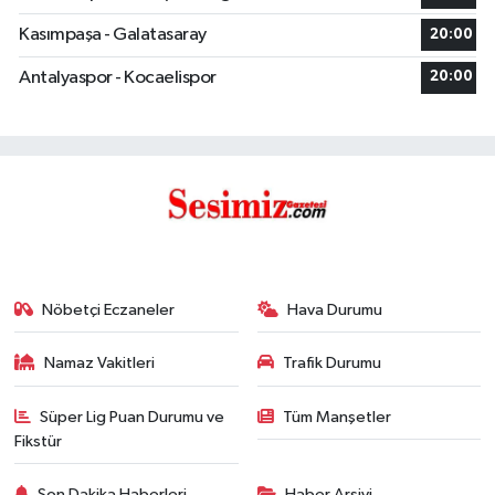
Kasımpaşa - Galatasaray
20:00
Antalyaspor - Kocaelispor
20:00
Nöbetçi Eczaneler
Hava Durumu
Namaz Vakitleri
Trafik Durumu
Süper Lig Puan Durumu ve
Tüm Manşetler
Fikstür
Son Dakika Haberleri
Haber Arşivi