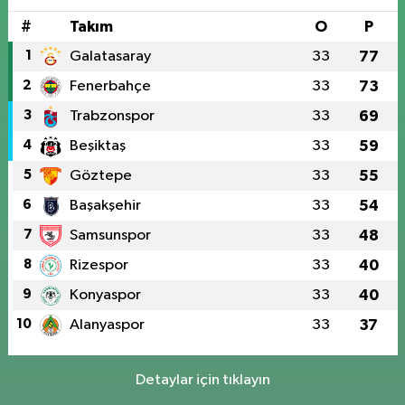
#
Takım
O
P
1
Galatasaray
33
77
2
Fenerbahçe
33
73
3
Trabzonspor
33
69
4
Beşiktaş
33
59
5
Göztepe
33
55
6
Başakşehir
33
54
7
Samsunspor
33
48
8
Rizespor
33
40
9
Konyaspor
33
40
10
Alanyaspor
33
37
Detaylar için tıklayın