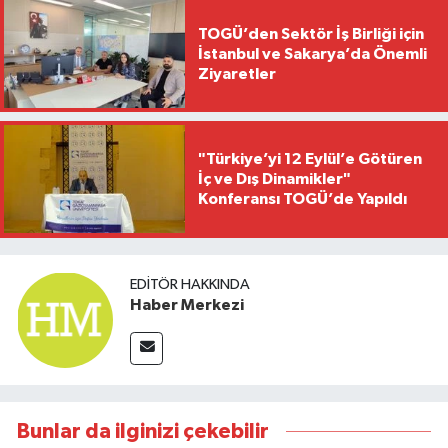
TOGÜ’den Sektör İş Birliği için
İstanbul ve Sakarya’da Önemli
Ziyaretler
"Türkiye’yi 12 Eylül’e Götüren
İç ve Dış Dinamikler"
Konferansı TOGÜ’de Yapıldı
EDITÖR HAKKINDA
Haber Merkezi
Bunlar da ilginizi çekebilir