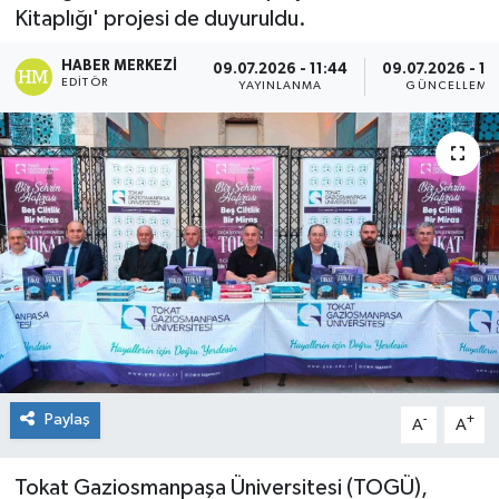
Kitaplığı' projesi de duyuruldu.
Spor
HABER MERKEZI
09.07.2026 - 11:44
09.07.2026 - 12
EDITÖR
YAYINLANMA
GÜNCELLEME
Teknoloji
Tokat Haberleri
Yaşam
Paylaş
-
+
A
A
Tokat Gaziosmanpaşa Üniversitesi (TOGÜ),