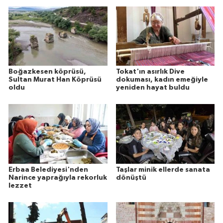
Boğazkesen köprüsü,
Tokat'ın asırlık Dive
Sultan Murat Han Köprüsü
dokuması, kadın emeğiyle
oldu
yeniden hayat buldu
Erbaa Belediyesi'nden
Taşlar minik ellerde sanata
Narince yaprağıyla rekorluk
dönüştü
lezzet