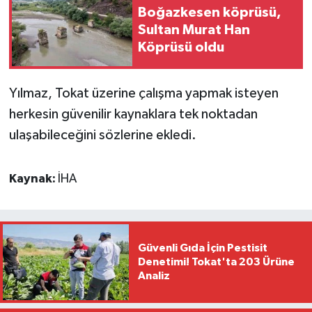
Boğazkesen köprüsü,
Sultan Murat Han
Köprüsü oldu
Yılmaz, Tokat üzerine çalışma yapmak isteyen
herkesin güvenilir kaynaklara tek noktadan
ulaşabileceğini sözlerine ekledi.
Kaynak:
İHA
Güvenli Gıda İçin Pestisit
Denetimi! Tokat'ta 203 Ürüne
Analiz