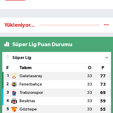
Yükleniyor...
Süper Lig Puan Durumu
Süper Lig
#
Takım
O
P
1
Galatasaray
33
77
2
Fenerbahçe
33
73
3
Trabzonspor
33
69
4
Beşiktaş
33
59
5
Göztepe
33
55