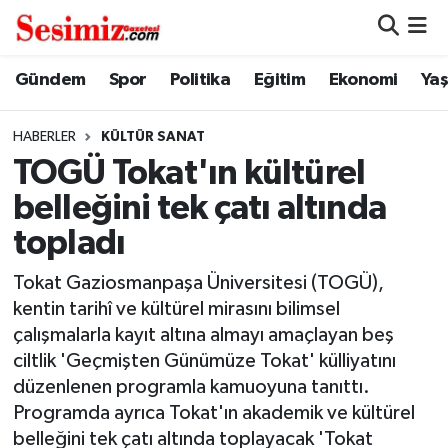
Dünya
Nöbetçi Eczaneler
Gündem
Spor
Politika
Eğitim
Ekonomi
Ya
Eğitim
Hava Durumu
HABERLER
KÜLTÜR SANAT
TOGÜ Tokat'ın kültürel
Ekonomi
Namaz Vakitleri
belleğini tek çatı altında
Genel
Trafik Durumu
topladı
Gündem
Süper Lig Puan Durumu ve Fikstür
Tokat Gaziosmanpaşa Üniversitesi (TOGÜ),
kentin tarihî ve kültürel mirasını bilimsel
Magazin
Tüm Manşetler
çalışmalarla kayıt altına almayı amaçlayan beş
ciltlik 'Geçmişten Günümüze Tokat' külliyatını
Politika
Son Dakika Haberleri
düzenlenen programla kamuoyuna tanıttı.
Programda ayrıca Tokat'ın akademik ve kültürel
Sağlık
Haber Arşivi
belleğini tek çatı altında toplayacak 'Tokat