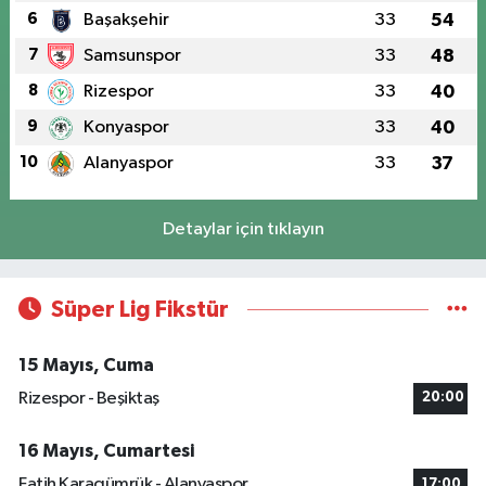
6
Başakşehir
33
54
7
Samsunspor
33
48
8
Rizespor
33
40
9
Konyaspor
33
40
10
Alanyaspor
33
37
Detaylar için tıklayın
Süper Lig Fikstür
15 Mayıs, Cuma
Rizespor - Beşiktaş
20:00
16 Mayıs, Cumartesi
Fatih Karagümrük - Alanyaspor
17:00