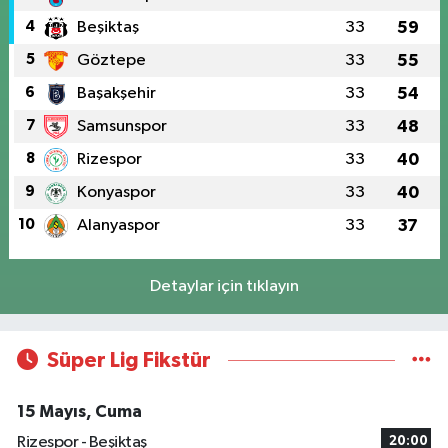
4
Beşiktaş
33
59
5
Göztepe
33
55
6
Başakşehir
33
54
7
Samsunspor
33
48
8
Rizespor
33
40
9
Konyaspor
33
40
10
Alanyaspor
33
37
Detaylar için tıklayın
Süper Lig Fikstür
15 Mayıs, Cuma
Rizespor - Beşiktaş
20:00