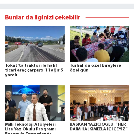
Bunlar da ilginizi çekebilir
Tokat'ta traktör ile hafif
Turhal'da özel bireylere
ticari araç çarpıştı: 1'i ağır 5
özel gün
yaralı
Milli Teknoloji Atölyeleri
BAŞKAN YAZICIOĞLU: “HER
Lise Yaz Okulu Programı
DAİM HALKIMIZLA İÇ İÇEYİZ”
Başarıyla Tamamlandı