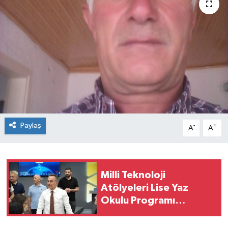
Spor
Teknoloji
Tokat Haberleri
Yaşam
Paylaş
-
+
A
A
Milli Teknoloji
Atölyeleri Lise Yaz
Okulu Programı
Başarıyla Tamamlandı