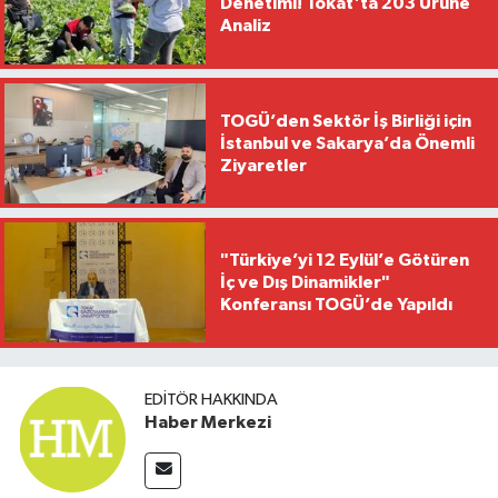
Denetimi! Tokat'ta 203 Ürüne
Analiz
TOGÜ’den Sektör İş Birliği için
İstanbul ve Sakarya’da Önemli
Ziyaretler
"Türkiye’yi 12 Eylül’e Götüren
İç ve Dış Dinamikler"
Konferansı TOGÜ’de Yapıldı
EDITÖR HAKKINDA
Haber Merkezi