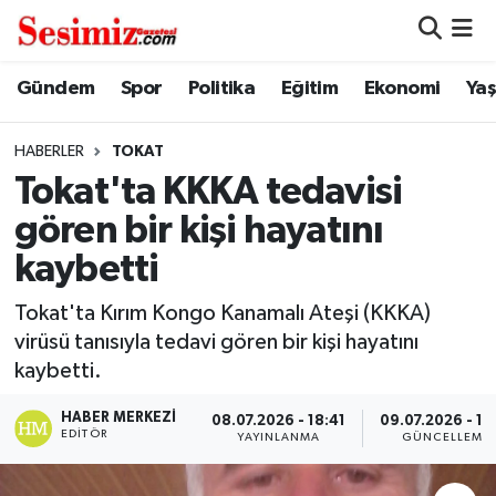
Dünya
Nöbetçi Eczaneler
Gündem
Spor
Politika
Eğitim
Ekonomi
Ya
Eğitim
Hava Durumu
HABERLER
TOKAT
Tokat'ta KKKA tedavisi
Ekonomi
Namaz Vakitleri
gören bir kişi hayatını
Genel
Trafik Durumu
kaybetti
Gündem
Süper Lig Puan Durumu ve Fikstür
Tokat'ta Kırım Kongo Kanamalı Ateşi (KKKA)
virüsü tanısıyla tedavi gören bir kişi hayatını
Magazin
Tüm Manşetler
kaybetti.
HABER MERKEZI
Politika
Son Dakika Haberleri
08.07.2026 - 18:41
09.07.2026 - 11
EDITÖR
YAYINLANMA
GÜNCELLEME
Sağlık
Haber Arşivi