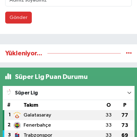
Gönder
Yükleniyor...
Süper Lig Puan Durumu
Süper Lig
#
Takım
O
P
1
Galatasaray
33
77
2
Fenerbahçe
33
73
3
Trabzonspor
33
69