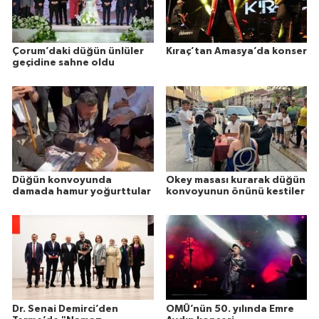
Çorum’daki düğün ünlüler
Kıraç’tan Amasya’da konser
geçidine sahne oldu
Düğün konvoyunda
Okey masası kurarak düğün
damada hamur yoğurttular
konvoyunun önünü kestiler
Dr. Senai Demirci’den
OMÜ’nün 50. yılında Emre