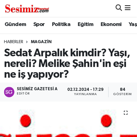
Dünya
Nöbetçi Eczaneler
Gündem
Spor
Politika
Eğitim
Ekonomi
Ya
Eğitim
Hava Durumu
HABERLER
MAGAZIN
Sedat Arpalık kimdir? Yaşı,
Ekonomi
Namaz Vakitleri
nereli? Melike Şahin'in eşi
Genel
Trafik Durumu
ne iş yapıyor?
Gündem
Süper Lig Puan Durumu ve Fikstür
SESIMIZ GAZETESI A
02.12.2024 - 17:29
84
EDITÖR
YAYINLANMA
GÖSTERIM
Magazin
Tüm Manşetler
Politika
Son Dakika Haberleri
Sağlık
Haber Arşivi