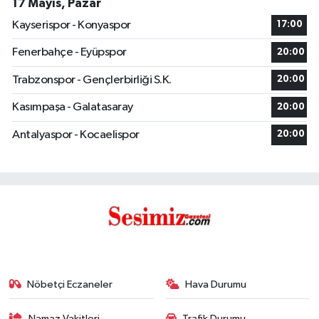
17 Mayıs, Pazar
Kayserispor - Konyaspor
17:00
Fenerbahçe - Eyüpspor
20:00
Trabzonspor - Gençlerbirliği S.K.
20:00
Kasımpaşa - Galatasaray
20:00
Antalyaspor - Kocaelispor
20:00
Nöbetçi Eczaneler
Hava Durumu
Namaz Vakitleri
Trafik Durumu