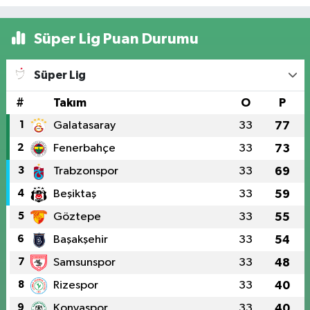
Süper Lig Puan Durumu
Süper Lig
#
Takım
O
P
1
Galatasaray
33
77
2
Fenerbahçe
33
73
3
Trabzonspor
33
69
4
Beşiktaş
33
59
5
Göztepe
33
55
6
Başakşehir
33
54
7
Samsunspor
33
48
8
Rizespor
33
40
9
Konyaspor
33
40