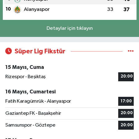
10
Alanyaspor
33
37
Detaylar için tıklayın
Süper Lig Fikstür
15 Mayıs, Cuma
Rizespor - Beşiktaş
20:00
16 Mayıs, Cumartesi
Fatih Karagümrük - Alanyaspor
17:00
Gaziantep FK - Başakşehir
20:00
Samsunspor - Göztepe
20:00