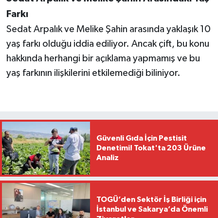
Farkı
Sedat Arpalık ve Melike Şahin arasında yaklaşık 10
yaş farkı olduğu iddia ediliyor. Ancak çift, bu konu
hakkında herhangi bir açıklama yapmamış ve bu
yaş farkının ilişkilerini etkilemediği biliniyor.
Güvenli Gıda İçin Pestisit
Denetimi! Tokat'ta 203 Ürüne
Analiz
TOGÜ’den Sektör İş Birliği için
İstanbul ve Sakarya’da Önemli