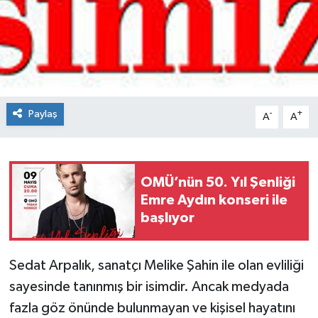
Spor
Teknoloji
Tokat Haberleri
Paylaş
-
+
A
A
Yaşam
OMÜ’nün 50. Yıl Şenliği
Emre Aydın konseri ile
başlıyor
Sedat Arpalık, sanatçı Melike Şahin ile olan evliliği
sayesinde tanınmış bir isimdir. Ancak medyada
fazla göz önünde bulunmayan ve kişisel hayatını