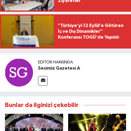
Ziyaretler
"Türkiye’yi 12 Eylül’e Götüren
İç ve Dış Dinamikler"
Konferansı TOGÜ’de Yapıldı
EDITÖR HAKKINDA
Sesimiz Gazetesi A
Bunlar da ilginizi çekebilir