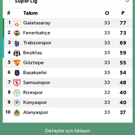
Süper Lig
#
Takım
O
P
1
Galatasaray
33
77
2
Fenerbahçe
33
73
3
Trabzonspor
33
69
4
Beşiktaş
33
59
5
Göztepe
33
55
6
Başakşehir
33
54
7
Samsunspor
33
48
8
Rizespor
33
40
9
Konyaspor
33
40
10
Alanyaspor
33
37
Detaylar için tıklayın