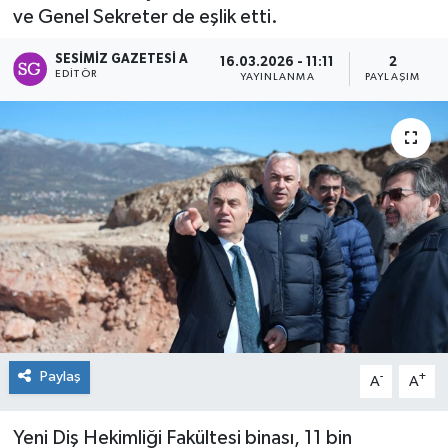
ve Genel Sekreter de eşlik etti.
Spor
SESIMIZ GAZETESI A
16.03.2026 - 11:11
2
EDITÖR
YAYINLANMA
PAYLAŞIM
Teknoloji
Tokat Haberleri
Yaşam
Paylaş
-
+
A
A
Yeni Diş Hekimliği Fakültesi binası, 11 bin