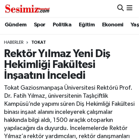
Dünya
Nöbetçi Eczaneler
Gündem
Spor
Politika
Eğitim
Ekonomi
Ya
Eğitim
Hava Durumu
HABERLER
TOKAT
Rektör Yılmaz Yeni Diş
Ekonomi
Namaz Vakitleri
Hekimliği Fakültesi
Genel
Trafik Durumu
İnşaatını İnceledi
Gündem
Süper Lig Puan Durumu ve Fikstür
Tokat Gaziosmanpaşa Üniversitesi Rektörü Prof.
Dr. Fatih Yılmaz, üniversitenin Taşlıçiftlik
Magazin
Tüm Manşetler
Kampüsü’nde yapımı süren Diş Hekimliği Fakültesi
binası inşaat alanını inceleyerek çalışmalar
Politika
Son Dakika Haberleri
hakkında bilgi aldı, 1500 araçlık otoparkın
yapılacağını da duyurdu. İncelemelerde Rektör
Sağlık
Haber Arşivi
Yılmaz’a rektör yardımcıları, rektör danışmanları