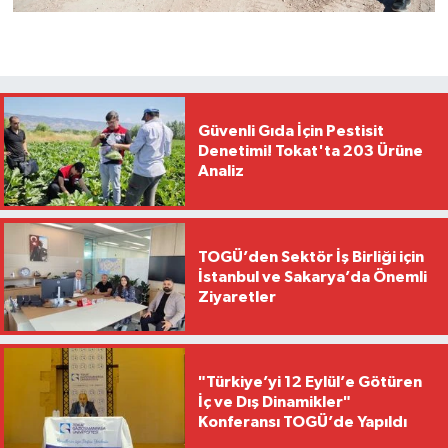
Güvenli Gıda İçin Pestisit
Denetimi! Tokat'ta 203 Ürüne
Analiz
TOGÜ’den Sektör İş Birliği için
İstanbul ve Sakarya’da Önemli
Ziyaretler
"Türkiye’yi 12 Eylül’e Götüren
İç ve Dış Dinamikler"
Konferansı TOGÜ’de Yapıldı