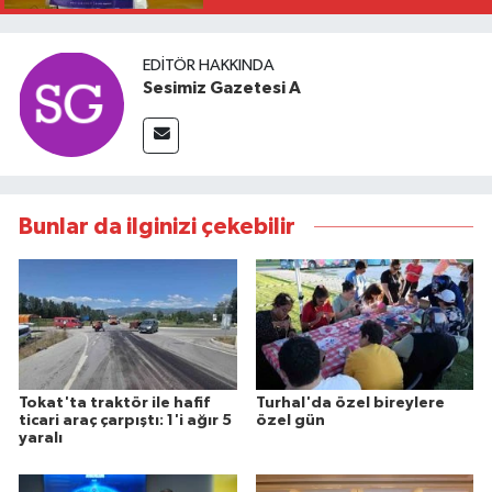
EDITÖR HAKKINDA
Sesimiz Gazetesi A
Bunlar da ilginizi çekebilir
Tokat'ta traktör ile hafif
Turhal'da özel bireylere
ticari araç çarpıştı: 1'i ağır 5
özel gün
yaralı