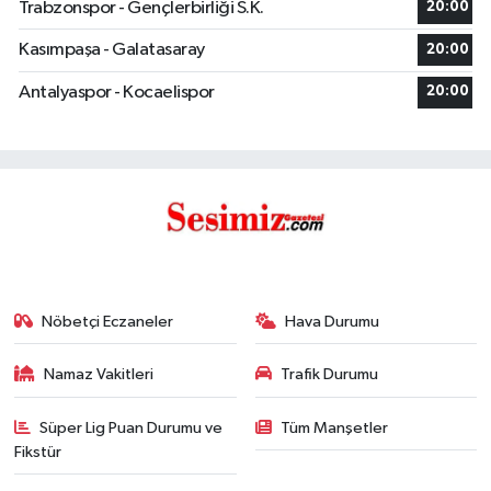
Trabzonspor - Gençlerbirliği S.K.
20:00
Kasımpaşa - Galatasaray
20:00
Antalyaspor - Kocaelispor
20:00
Nöbetçi Eczaneler
Hava Durumu
Namaz Vakitleri
Trafik Durumu
Süper Lig Puan Durumu ve
Tüm Manşetler
Fikstür