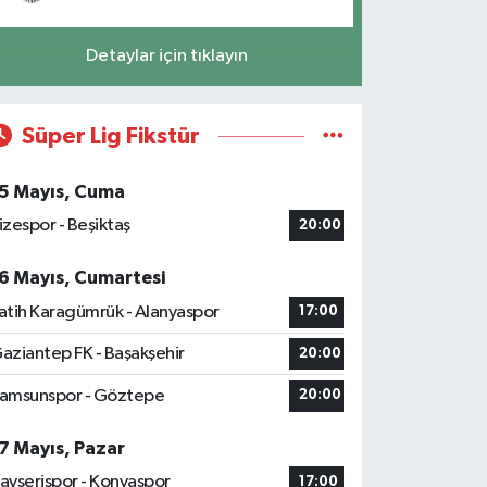
Detaylar için tıklayın
Süper Lig Fikstür
5 Mayıs, Cuma
izespor - Beşiktaş
20:00
6 Mayıs, Cumartesi
atih Karagümrük - Alanyaspor
17:00
aziantep FK - Başakşehir
20:00
amsunspor - Göztepe
20:00
7 Mayıs, Pazar
ayserispor - Konyaspor
17:00