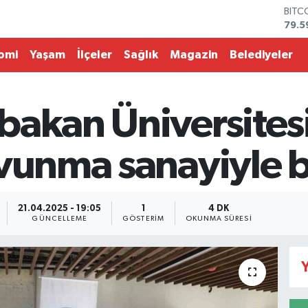
DOL
45,4
EUR
53,3
omi
Yaşam
İlçeler
Sağlık
Magazin
Belediyeler
STER
61,6
G.AL
686
bakan Üniversites
BİST
14.5
BITC
avunma sanayiyle 
79.5
21.04.2025 - 19:05
1
4 DK
GÜNCELLEME
GÖSTERIM
OKUNMA SÜRESI
Y