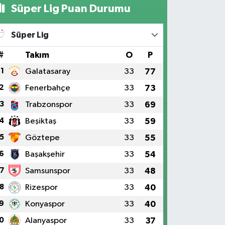
Süper Lig Puan Durumu
Süper Lig
#
Takım
O
P
1
Galatasaray
33
77
2
Fenerbahçe
33
73
3
Trabzonspor
33
69
4
Beşiktaş
33
59
5
Göztepe
33
55
6
Başakşehir
33
54
7
Samsunspor
33
48
8
Rizespor
33
40
9
Konyaspor
33
40
0
Alanyaspor
33
37