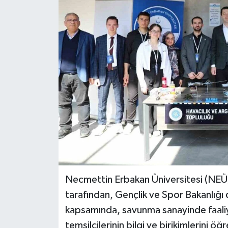
Spor
Teknoloji
Tokat Haberleri
Yaşam
Necmettin Erbakan Üniversitesi (NEÜ
tarafından, Gençlik ve Spor Bakanlığ
kapsamında, savunma sanayinde faaliy
temsilcilerinin bilgi ve birikimlerini 