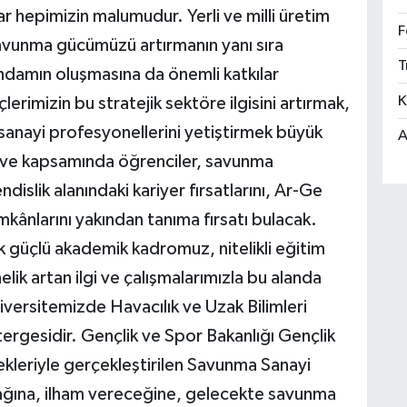
ar hepimizin malumudur. Yerli ve milli üretim
F
 savunma gücümüzü artırmanın yanı sıra
T
hdamın oluşmasına da önemli katkılar
K
rimizin bu stratejik sektöre ilgisini artırmak,
anayi profesyonellerini yetiştirmek büyük
A
irve kapsamında öğrenciler, savunma
ndislik alanındaki kariyer fırsatlarını, Ar-Ge
imkânlarını yakından tanıma fırsatı bulacak.
 güçlü akademik kadromuz, nitelikli eğitim
lik artan ilgi ve çalışmalarımızla bu alanda
versitemizde Havacılık ve Uzak Bilimleri
tergesidir. Gençlik ve Spor Bakanlığı Gençlik
leriyle gerçekleştirilen Savunma Sanayi
cağına, ilham vereceğine, gelecekte savunma