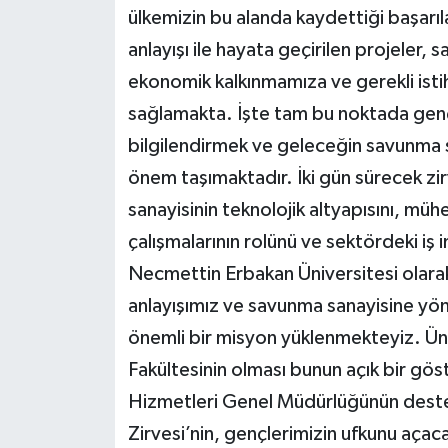
ülkemizin bu alanda kaydettiği başarıl
anlayışı ile hayata geçirilen projeler,
ekonomik kalkınmamıza ve gerekli isti
sağlamakta. İşte tam bu noktada gençle
bilgilendirmek ve geleceğin savunma s
önem taşımaktadır. İki gün sürecek z
sanayisinin teknolojik altyapısını, mühe
çalışmalarının rolünü ve sektördeki iş 
Necmettin Erbakan Üniversitesi olarak
anlayışımız ve savunma sanayisine yöne
önemli bir misyon yüklenmekteyiz. Üni
Fakültesinin olması bunun açık bir gös
Hizmetleri Genel Müdürlüğünün destek
Zirvesi’nin, gençlerimizin ufkunu aça