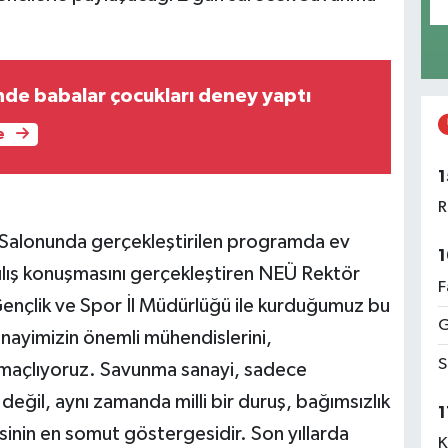
nde babalar çocukları deney yaptı
e
1
R
 Salonunda gerçekleştirilen programda ev
1
çılış konuşmasını gerçekleştiren NEÜ Rektör
F
ençlik ve Spor İl Müdürlüğü ile kurduğumuz bu
G
anayimizin önemli mühendislerini,
S
 amaçlıyoruz. Savunma sanayi, sadece
 değil, aynı zamanda milli bir duruş, bağımsızlık
1
inin en somut göstergesidir. Son yıllarda
K