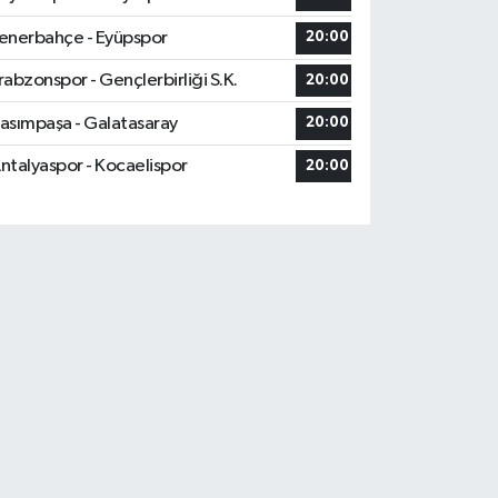
enerbahçe - Eyüpspor
20:00
rabzonspor - Gençlerbirliği S.K.
20:00
asımpaşa - Galatasaray
20:00
ntalyaspor - Kocaelispor
20:00