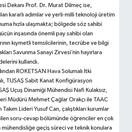
esi Dekanı Prof. Dr. Murat Dilmeç ise,
n kararlı adımlar ve yerli-milli teknoloji üretim
numa hızla ulaşmakta; bölgede söz sahibi
 gücün inşasında önemli pay sahibi olan
nın kıymetli temsilcilerinin, tecrübe ve bilgi
akları Savunma Sanayi Zirvesi’nin hayırlara
elerini kullandı.
rdından ROKETSAN Hava Solumalı İtki
anlı, TUSAŞ Sabit Kanat Konfigürasyon
AŞ Uçuş Dinamiği Mühendisi Nafi Kulaksız,
leri Müdürü Mehmet Çağlar Orakçı ile TAAC
 Takım Lideri Yusuf Can, çalıştıkları kurumlar
tirilen soru-cevap bölümünde öğrenciler en çok
en mühendisliğe geçiş süreci ve teknik konulara