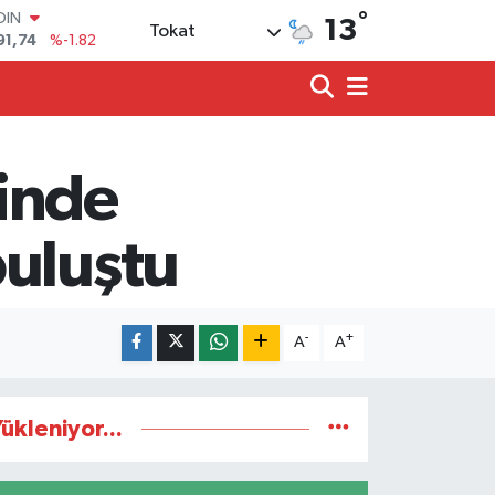
°
AR
13
Tokat
3620
%0.02
O
8690
%0.19
LİN
0380
%0.18
TIN
2,09000
%0.19
inde
100
98,00
%0
OIN
buluştu
91,74
%-1.82
-
+
A
A
ükleniyor...