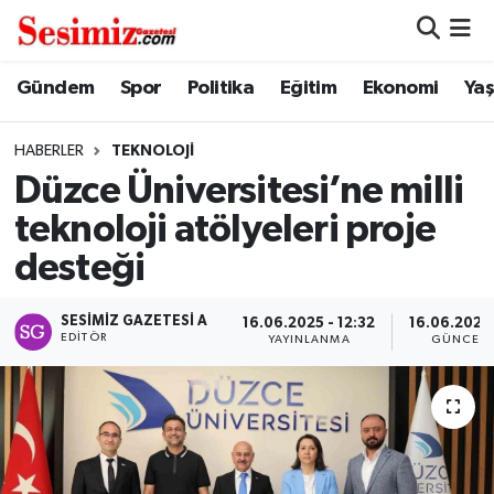
Dünya
Nöbetçi Eczaneler
Gündem
Spor
Politika
Eğitim
Ekonomi
Ya
Eğitim
Hava Durumu
HABERLER
TEKNOLOJI
Düzce Üniversitesi’ne milli
Ekonomi
Namaz Vakitleri
teknoloji atölyeleri proje
Genel
Trafik Durumu
desteği
Gündem
Süper Lig Puan Durumu ve Fikstür
SESIMIZ GAZETESI A
16.06.2025 - 12:32
16.06.2025 
EDITÖR
YAYINLANMA
GÜNCELL
Magazin
Tüm Manşetler
Politika
Son Dakika Haberleri
Sağlık
Haber Arşivi