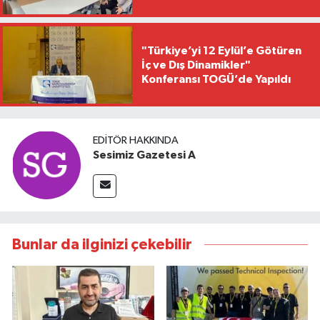
"Türkiye’yi 12 Eylül’e Götüren
İç ve Dış Dinamikler"
Konferansı TOGÜ’de Yapıldı
EDITÖR HAKKINDA
Sesimiz Gazetesi A
Bunlar da ilginizi çekebilir