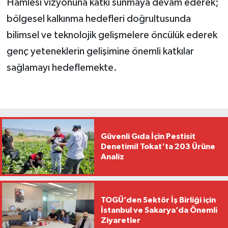
Hamlesi vizyonuna katkı sunmaya devam ederek;
bölgesel kalkınma hedefleri doğrultusunda
bilimsel ve teknolojik gelişmelere öncülük ederek
genç yeteneklerin gelişimine önemli katkılar
sağlamayı hedeflemekte.
Güvenli Gıda İçin Pestisit
Denetimi! Tokat'ta 203 Ürüne
Analiz
TOGÜ’den Sektör İş Birliği için
İstanbul ve Sakarya’da Önemli
Ziyaretler