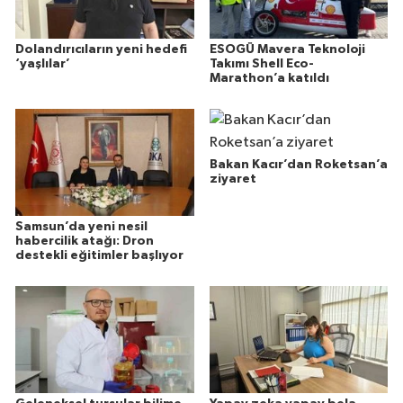
Dolandırıcıların yeni hedefi
ESOGÜ Mavera Teknoloji
‘yaşlılar’
Takımı Shell Eco-
Marathon’a katıldı
Bakan Kacır’dan Roketsan’a
ziyaret
Samsun’da yeni nesil
habercilik atağı: Dron
destekli eğitimler başlıyor