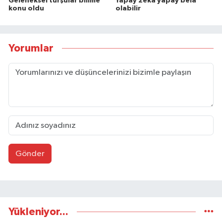
Geleneksel turşular bilime
Yapay zeka yapay bela
konu oldu
olabilir
Yorumlar
Gönder
Yükleniyor...