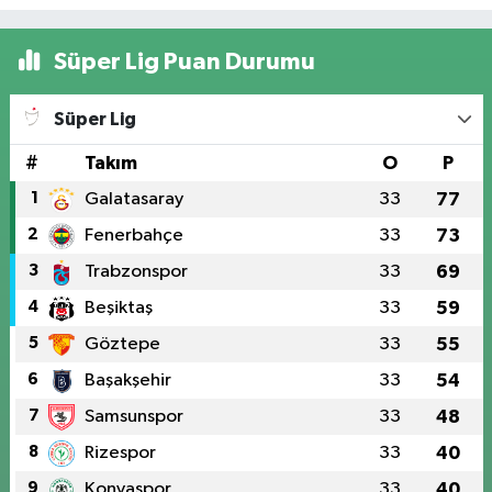
Süper Lig Puan Durumu
Süper Lig
#
Takım
O
P
1
Galatasaray
33
77
2
Fenerbahçe
33
73
3
Trabzonspor
33
69
4
Beşiktaş
33
59
5
Göztepe
33
55
6
Başakşehir
33
54
7
Samsunspor
33
48
8
Rizespor
33
40
9
Konyaspor
33
40