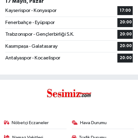
17 Mayıs, Pazar
Kayserispor - Konyaspor
17:00
Fenerbahçe - Eyüpspor
20:00
Trabzonspor - Gençlerbirliği S.K.
20:00
Kasımpaşa - Galatasaray
20:00
Antalyaspor - Kocaelispor
20:00
Nöbetçi Eczaneler
Hava Durumu
Namaz Vakitleri
Trafik Durumu