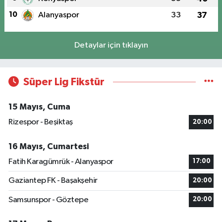
10
Alanyaspor
33
37
Detaylar için tıklayın
Süper Lig Fikstür
15 Mayıs, Cuma
Rizespor - Beşiktaş
20:00
16 Mayıs, Cumartesi
Fatih Karagümrük - Alanyaspor
17:00
Gaziantep FK - Başakşehir
20:00
Samsunspor - Göztepe
20:00