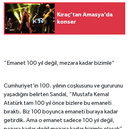
Kıraç’tan Amasya’da
konser
“Emanet 100 yıl değil, mezara kadar bizimle”
Cumhuriyet’in 100. yılının coşkusunu ve gururunu
yaşadığını belirten Sandal, “Mustafa Kemal
Atatürk tam 100 yıl önce bizlere bu emaneti
bıraktı. Biz 100 boyunca emaneti buraya kadar
getirdik. Ama o emanet sadece 100 yıl değil,
pazara kadar değil mezara kadar bizimle olacak”