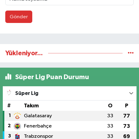
Gönder
Yükleniyor...
Süper Lig Puan Durumu
Süper Lig
#
Takım
O
P
1
Galatasaray
33
77
2
Fenerbahçe
33
73
3
Trabzonspor
33
69