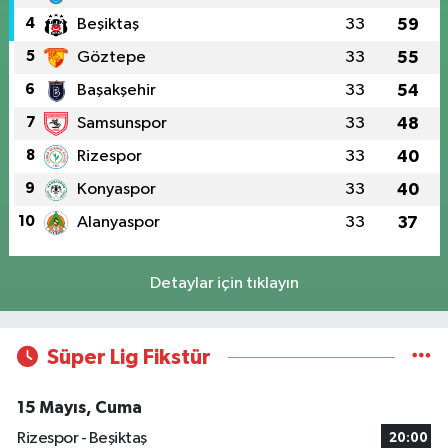
4
Beşiktaş
33
59
5
Göztepe
33
55
6
Başakşehir
33
54
7
Samsunspor
33
48
8
Rizespor
33
40
9
Konyaspor
33
40
10
Alanyaspor
33
37
Detaylar için tıklayın
Süper Lig Fikstür
15 Mayıs, Cuma
Rizespor - Beşiktaş
20:00