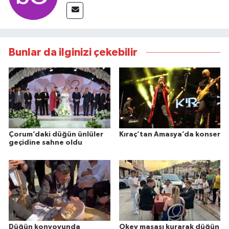
Bunlar da ilginizi çekebilir
Çorum’daki düğün ünlüler
Kıraç’tan Amasya’da konser
geçidine sahne oldu
Düğün konvoyunda
Okey masası kurarak düğün