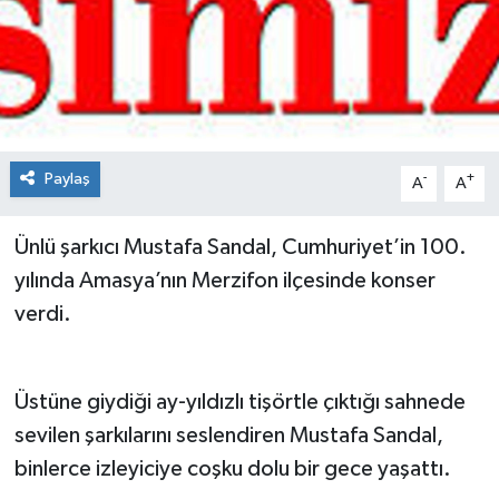
Spor
Teknoloji
Tokat Haberleri
Paylaş
-
+
A
A
Yaşam
Ünlü şarkıcı Mustafa Sandal, Cumhuriyet’in 100.
yılında Amasya’nın Merzifon ilçesinde konser
verdi.
Üstüne giydiği ay-yıldızlı tişörtle çıktığı sahnede
sevilen şarkılarını seslendiren Mustafa Sandal,
binlerce izleyiciye coşku dolu bir gece yaşattı.