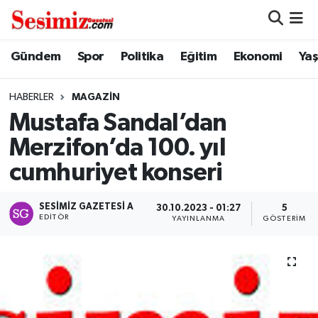
Dünya
Nöbetçi Eczaneler
Gündem
Spor
Politika
Eğitim
Ekonomi
Ya
Eğitim
Hava Durumu
HABERLER
MAGAZIN
Mustafa Sandal’dan
Ekonomi
Namaz Vakitleri
Merzifon’da 100. yıl
Genel
Trafik Durumu
cumhuriyet konseri
Gündem
Süper Lig Puan Durumu ve Fikstür
SESIMIZ GAZETESI A
30.10.2023 - 01:27
5
EDITÖR
YAYINLANMA
GÖSTERIM
Magazin
Tüm Manşetler
Politika
Son Dakika Haberleri
Sağlık
Haber Arşivi