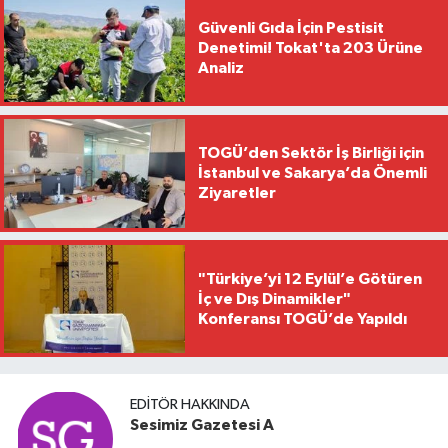
Güvenli Gıda İçin Pestisit
Denetimi! Tokat'ta 203 Ürüne
Analiz
TOGÜ’den Sektör İş Birliği için
İstanbul ve Sakarya’da Önemli
Ziyaretler
"Türkiye’yi 12 Eylül’e Götüren
İç ve Dış Dinamikler"
Konferansı TOGÜ’de Yapıldı
EDITÖR HAKKINDA
Sesimiz Gazetesi A