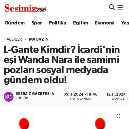
Dünya
Nöbetçi Eczaneler
Gündem
Spor
Politika
Eğitim
Ekonomi
Ya
Eğitim
Hava Durumu
HABERLER
MAGAZIN
L-Gante Kimdir? İcardi'nin
Ekonomi
Namaz Vakitleri
eşi Wanda Nara ile samimi
Genel
Trafik Durumu
pozları sosyal medyada
gündem oldu!
Gündem
Süper Lig Puan Durumu ve Fikstür
SESIMIZ GAZETESI A
Magazin
Tüm Manşetler
05.11.2024 - 18:46
12.11.2024 -
EDITÖR
YAYINLANMA
GÜNCELL
Politika
Son Dakika Haberleri
Sağlık
Haber Arşivi