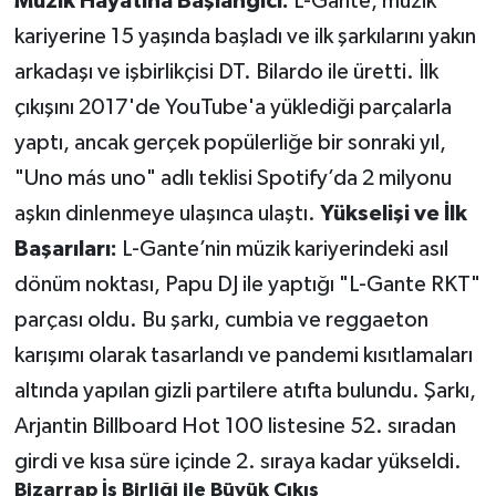
Müzik Hayatına Başlangıcı:
L-Gante, müzik
kariyerine 15 yaşında başladı ve ilk şarkılarını yakın
arkadaşı ve işbirlikçisi DT. Bilardo ile üretti. İlk
çıkışını 2017'de YouTube'a yüklediği parçalarla
yaptı, ancak gerçek popülerliğe bir sonraki yıl,
"Uno más uno" adlı teklisi Spotify’da 2 milyonu
aşkın dinlenmeye ulaşınca ulaştı.
Yükselişi ve İlk
Başarıları:
L-Gante’nin müzik kariyerindeki asıl
dönüm noktası, Papu DJ ile yaptığı "L-Gante RKT"
parçası oldu. Bu şarkı, cumbia ve reggaeton
karışımı olarak tasarlandı ve pandemi kısıtlamaları
altında yapılan gizli partilere atıfta bulundu. Şarkı,
Arjantin Billboard Hot 100 listesine 52. sıradan
girdi ve kısa süre içinde 2. sıraya kadar yükseldi.
Bizarrap İş Birliği ile Büyük Çıkış