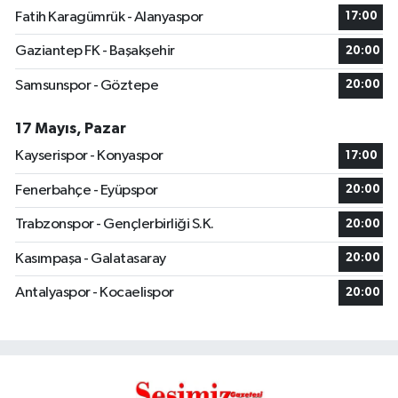
Fatih Karagümrük - Alanyaspor
17:00
Gaziantep FK - Başakşehir
20:00
Samsunspor - Göztepe
20:00
17 Mayıs, Pazar
Kayserispor - Konyaspor
17:00
Fenerbahçe - Eyüpspor
20:00
Trabzonspor - Gençlerbirliği S.K.
20:00
Kasımpaşa - Galatasaray
20:00
Antalyaspor - Kocaelispor
20:00