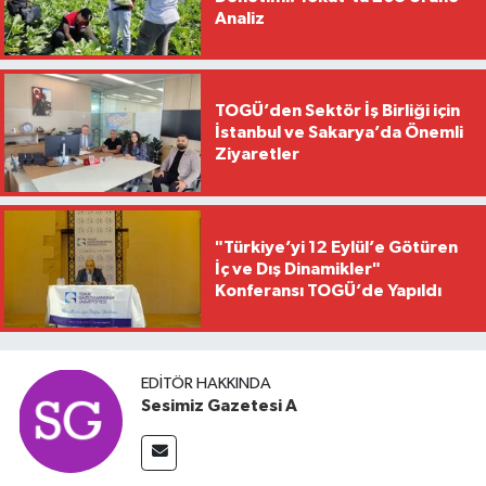
Analiz
TOGÜ’den Sektör İş Birliği için
İstanbul ve Sakarya’da Önemli
Ziyaretler
"Türkiye’yi 12 Eylül’e Götüren
İç ve Dış Dinamikler"
Konferansı TOGÜ’de Yapıldı
EDITÖR HAKKINDA
Sesimiz Gazetesi A