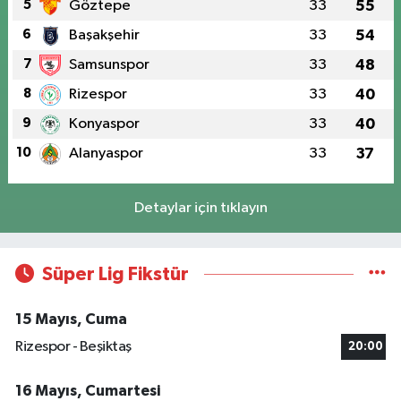
5
Göztepe
33
55
6
Başakşehir
33
54
7
Samsunspor
33
48
8
Rizespor
33
40
9
Konyaspor
33
40
10
Alanyaspor
33
37
Detaylar için tıklayın
Süper Lig Fikstür
15 Mayıs, Cuma
Rizespor - Beşiktaş
20:00
16 Mayıs, Cumartesi