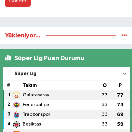
Gönder
Yükleniyor...
Süper Lig Puan Durumu
Süper Lig
#
Takım
O
P
1
Galatasaray
33
77
2
Fenerbahçe
33
73
3
Trabzonspor
33
69
4
Beşiktaş
33
59