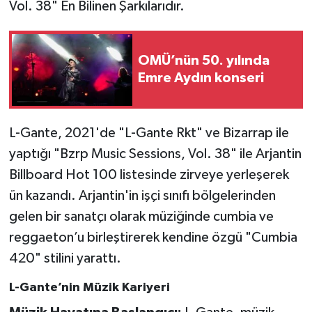
Vol. 38" En Bilinen Şarkılarıdır.
OMÜ’nün 50. yılında
Emre Aydın konseri
L-Gante, 2021'de "L-Gante Rkt" ve Bizarrap ile
yaptığı "Bzrp Music Sessions, Vol. 38" ile Arjantin
Billboard Hot 100 listesinde zirveye yerleşerek
ün kazandı. Arjantin'in işçi sınıfı bölgelerinden
gelen bir sanatçı olarak müziğinde cumbia ve
reggaeton’u birleştirerek kendine özgü "Cumbia
420" stilini yarattı.
L-Gante’nin Müzik Kariyeri