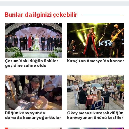
Bunlar da ilginizi çekebilir
Çorum’daki düğün ünlüler
Kıraç’tan Amasya’da konser
geçidine sahne oldu
Düğün konvoyunda
Okey masası kurarak düğün
damada hamur yoğurttular
konvoyunun önünü kestiler