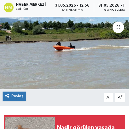
HABER MERKEZI
31.05.2026 - 12:56
31.05.2026 - 14:
EDITÖR
Spor
YAYINLANMA
GÜNCELLEME
Teknoloji
Tokat Haberleri
Yaşam
Paylaş
-
+
A
A
Nadir görülen vaşağa