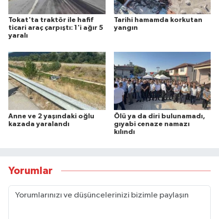
Tokat'ta traktör ile hafif
Tarihi hamamda korkutan
ticari araç çarpıştı: 1'i ağır 5
yangın
yaralı
Anne ve 2 yaşındaki oğlu
Ölü ya da diri bulunamadı,
kazada yaralandı
gıyabi cenaze namazı
kılındı
Yorumlar