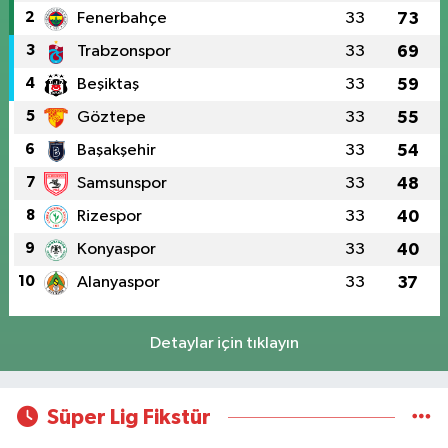
2
Fenerbahçe
33
73
3
Trabzonspor
33
69
4
Beşiktaş
33
59
5
Göztepe
33
55
6
Başakşehir
33
54
7
Samsunspor
33
48
8
Rizespor
33
40
9
Konyaspor
33
40
10
Alanyaspor
33
37
Detaylar için tıklayın
Süper Lig Fikstür