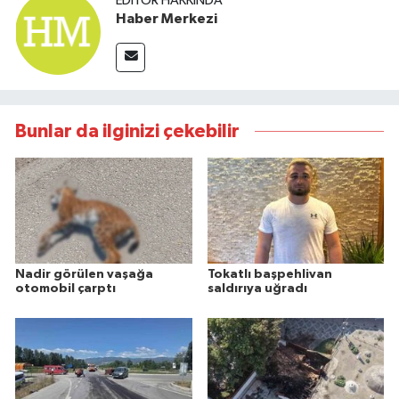
EDITÖR HAKKINDA
Haber Merkezi
Bunlar da ilginizi çekebilir
Nadir görülen vaşağa
Tokatlı başpehlivan
otomobil çarptı
saldırıya uğradı