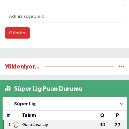
Gönder
Yükleniyor...
Süper Lig Puan Durumu
Süper Lig
#
Takım
O
P
1
Galatasaray
33
77