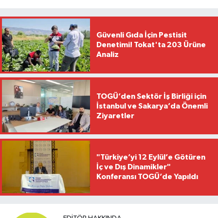
Güvenli Gıda İçin Pestisit
Denetimi! Tokat'ta 203 Ürüne
Analiz
TOGÜ’den Sektör İş Birliği için
İstanbul ve Sakarya’da Önemli
Ziyaretler
"Türkiye’yi 12 Eylül’e Götüren
İç ve Dış Dinamikler"
Konferansı TOGÜ’de Yapıldı