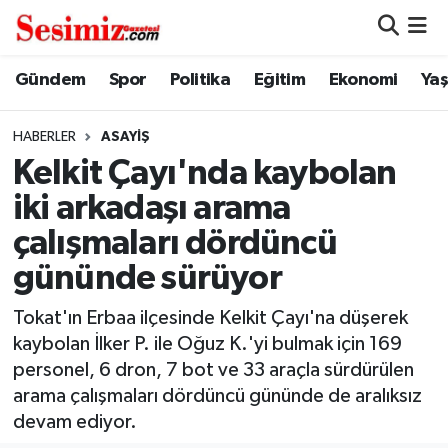
Dünya
Nöbetçi Eczaneler
Gündem
Spor
Politika
Eğitim
Ekonomi
Ya
Eğitim
Hava Durumu
HABERLER
ASAYIŞ
Kelkit Çayı'nda kaybolan
Ekonomi
Namaz Vakitleri
iki arkadaşı arama
Genel
Trafik Durumu
çalışmaları dördüncü
gününde sürüyor
Gündem
Süper Lig Puan Durumu ve Fikstür
Tokat'ın Erbaa ilçesinde Kelkit Çayı'na düşerek
Magazin
Tüm Manşetler
kaybolan İlker P. ile Oğuz K.'yi bulmak için 169
personel, 6 dron, 7 bot ve 33 araçla sürdürülen
Politika
Son Dakika Haberleri
arama çalışmaları dördüncü gününde de aralıksız
devam ediyor.
Sağlık
Haber Arşivi