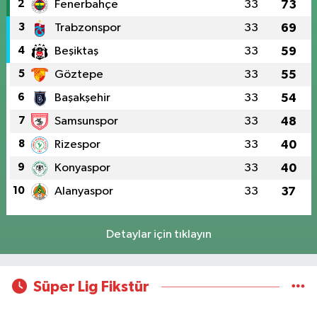
2
Fenerbahçe
33
73
3
Trabzonspor
33
69
4
Beşiktaş
33
59
5
Göztepe
33
55
6
Başakşehir
33
54
7
Samsunspor
33
48
8
Rizespor
33
40
9
Konyaspor
33
40
10
Alanyaspor
33
37
Detaylar için tıklayın
Süper Lig Fikstür