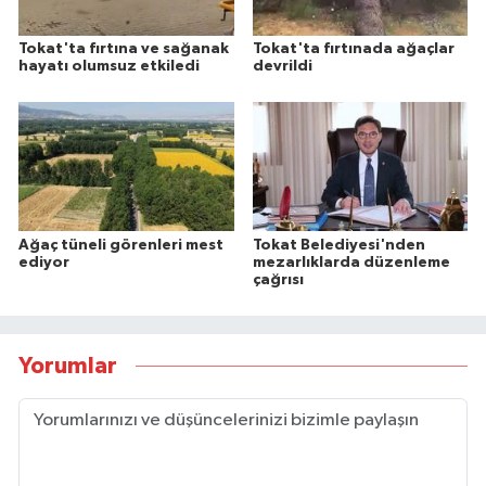
Tokat'ta fırtına ve sağanak
Tokat'ta fırtınada ağaçlar
hayatı olumsuz etkiledi
devrildi
Ağaç tüneli görenleri mest
Tokat Belediyesi'nden
ediyor
mezarlıklarda düzenleme
çağrısı
Yorumlar