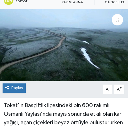
EDITÖR
YAYINLANMA
GÜNCELLEM
Spor
Teknoloji
Tokat Haberleri
Yaşam
Paylaş
-
+
A
A
Tokat'ın Başçiftlik ilçesindeki bin 600 rakımlı
Osmanlı Yaylası'nda mayıs sonunda etkili olan kar
yağışı, açan çiçekleri beyaz örtüyle buluştururken