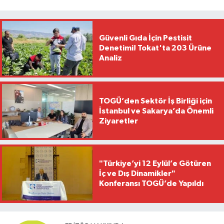
Güvenli Gıda İçin Pestisit
Denetimi! Tokat'ta 203 Ürüne
Analiz
TOGÜ’den Sektör İş Birliği için
İstanbul ve Sakarya’da Önemli
Ziyaretler
"Türkiye’yi 12 Eylül’e Götüren
İç ve Dış Dinamikler"
Konferansı TOGÜ’de Yapıldı