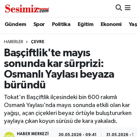
Dünya
Nöbetçi Eczaneler
Gündem
Spor
Politika
Eğitim
Ekonomi
Ya
Eğitim
Hava Durumu
HABERLER
ÇEVRE
Başçiftlik'te mayıs
Ekonomi
Namaz Vakitleri
sonunda kar sürprizi:
Genel
Trafik Durumu
Osmanlı Yaylası beyaza
büründü
Gündem
Süper Lig Puan Durumu ve Fikstür
Tokat'ın Başçiftlik ilçesindeki bin 600 rakımlı
Magazin
Tüm Manşetler
Osmanlı Yaylası'nda mayıs sonunda etkili olan kar
yağışı, açan çiçekleri beyaz örtüyle buluştururken
Politika
Son Dakika Haberleri
yaylaya çıkan koyun sürüsü de kara yakaladı.
Sağlık
Haber Arşivi
HABER MERKEZI
30.05.2026 - 09:41
31.05.2026 - 1