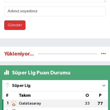
Gönder
Yükleniyor...
Süper Lig Puan Durumu
Süper Lig
#
Takım
O
P
1
Galatasaray
33
77