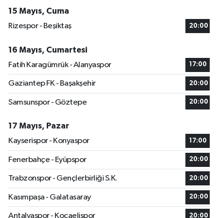
15 Mayıs, Cuma
Rizespor - Beşiktaş
20:00
16 Mayıs, Cumartesi
Fatih Karagümrük - Alanyaspor
17:00
Gaziantep FK - Başakşehir
20:00
Samsunspor - Göztepe
20:00
17 Mayıs, Pazar
Kayserispor - Konyaspor
17:00
Fenerbahçe - Eyüpspor
20:00
Trabzonspor - Gençlerbirliği S.K.
20:00
Kasımpaşa - Galatasaray
20:00
Antalyaspor - Kocaelispor
20:00