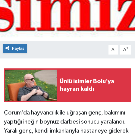
Spor
Teknoloji
Tokat Haberleri
Paylaş
-
+
A
A
Yaşam
Ünlü isimler Bolu’ya
hayran kaldı
Çorum’da hayvancılık ile uğraşan genç, bakımını
yaptığı ineğin boynuz darbesi sonucu yaralandı.
Yaralı genç, kendi imkanlarıyla hastaneye giderek