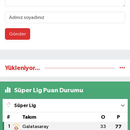
Gönder
Yükleniyor...
Süper Lig Puan Durumu
Süper Lig
#
Takım
O
P
1
Galatasaray
33
77