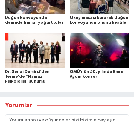
Düğün konvoyunda
Okey masası kurarak düğün
damada hamur yoğurttular
konvoyunun önünü kestiler
Dr. Senai Demirci’den
OMÜ’nün 50. yılında Emre
Terme’de "Namaz
Aydın konseri
Psikolojisi" sunumu
Yorumlar