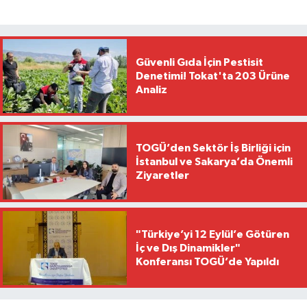
Güvenli Gıda İçin Pestisit
Denetimi! Tokat'ta 203 Ürüne
Analiz
TOGÜ’den Sektör İş Birliği için
İstanbul ve Sakarya’da Önemli
Ziyaretler
"Türkiye’yi 12 Eylül’e Götüren
İç ve Dış Dinamikler"
Konferansı TOGÜ’de Yapıldı