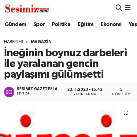
Dünya
Nöbetçi Eczaneler
Gündem
Spor
Politika
Eğitim
Ekonomi
Ya
Eğitim
Hava Durumu
HABERLER
MAGAZIN
İneğinin boynuz darbeleri
Ekonomi
Namaz Vakitleri
ile yaralanan gencin
Genel
Trafik Durumu
paylaşımı gülümsetti
Gündem
Süper Lig Puan Durumu ve Fikstür
SESIMIZ GAZETESI A
23.11.2023 - 15:43
5
EDITÖR
YAYINLANMA
GÖSTERIM
Magazin
Tüm Manşetler
Politika
Son Dakika Haberleri
Sağlık
Haber Arşivi