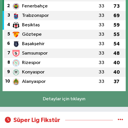
2
Fenerbahçe
33
73
3
Trabzonspor
33
69
4
Beşiktaş
33
59
5
Göztepe
33
55
6
Başakşehir
33
54
7
Samsunspor
33
48
8
Rizespor
33
40
9
Konyaspor
33
40
10
Alanyaspor
33
37
Detaylar için tıklayın
Süper Lig Fikstür