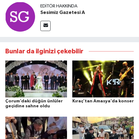
EDITÖR HAKKINDA
Sesimiz Gazetesi A
Bunlar da ilginizi çekebilir
Çorum’daki düğün ünlüler
Kıraç’tan Amasya’da konser
geçidine sahne oldu