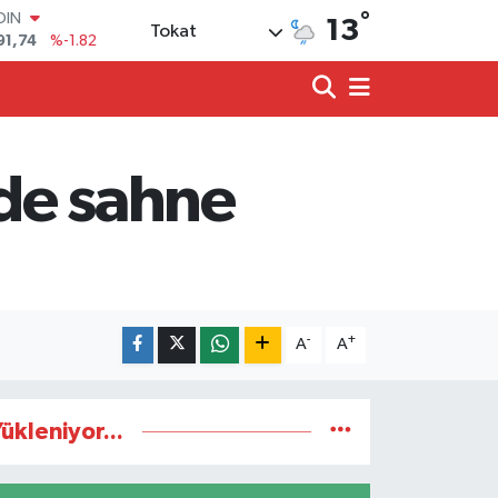
°
OIN
13
Tokat
91,74
%-1.82
AR
3620
%0.02
O
8690
%0.19
LİN
0380
%0.18
’de sahne
TIN
2,09000
%0.19
100
98,00
%0
-
+
A
A
ükleniyor...