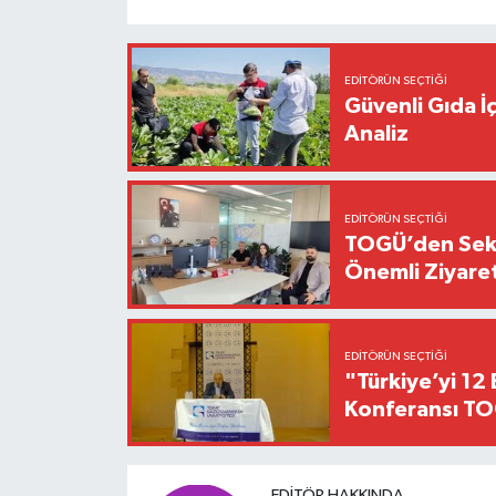
EDITÖRÜN SEÇTIĞI
Güvenli Gıda İ
Analiz
EDITÖRÜN SEÇTIĞI
TOGÜ’den Sektö
Önemli Ziyaret
EDITÖRÜN SEÇTIĞI
"Türkiye’yi 12 
Konferansı TO
EDITÖR HAKKINDA