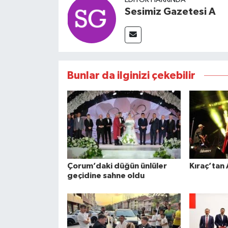
Sesimiz Gazetesi A
Bunlar da ilginizi çekebilir
Çorum’daki düğün ünlüler
Kıraç’tan
geçidine sahne oldu