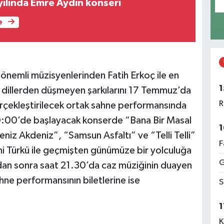
ılında Emre Aydın konseri
e
 önemli müzisyenlerinden Fatih Erkoç ile en
1
, dillerden düşmeyen şarkılarını 17 Temmuz’da
R
erçekleştirilecek ortak sahne performansında
0:00’de başlayacak konserde “Bana Bir Masal
1
iz Akdeniz”, “Samsun Asfaltı” ve “Telli Telli”
F
eni Türkü ile geçmişten günümüze bir yolculuğa
G
dan sonra saat 21.30’da caz müziğinin duayen
hne performansının biletlerine ise
S
1
K