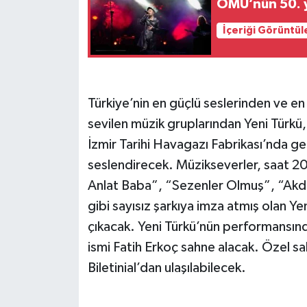
OMÜ’nün 50. y
İçeriği Görüntül
Türkiye’nin en güçlü seslerinden ve en
sevilen müzik gruplarından Yeni Türkü
İzmir Tarihi Havagazı Fabrikası’nda g
seslendirecek. Müzikseverler, saat 2
Anlat Baba”, “Sezenler Olmuş”, “Akden
gibi sayısız şarkıya imza atmış olan Y
çıkacak. Yeni Türkü’nün performansın
ismi Fatih Erkoç sahne alacak. Özel sa
Biletinial’dan ulaşılabilecek.