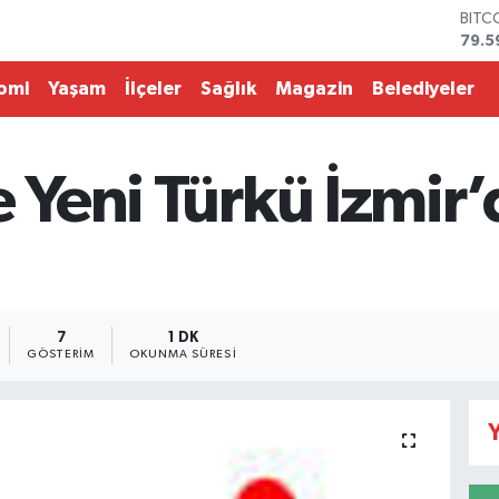
BITC
79.5
DOL
45,4
omi
Yaşam
İlçeler
Sağlık
Magazin
Belediyeler
EUR
53,3
STER
61,6
e Yeni Türkü İzmir
G.AL
686
BİST
14.5
7
1 DK
GÖSTERIM
OKUNMA SÜRESI
Y