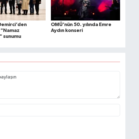
 Demirci’den
OMÜ’nün 50. yılında Emre
 "Namaz
Aydın konseri
i" sunumu