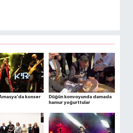
 Amasya’da konser
Düğün konvoyunda damada
hamur yoğurttular