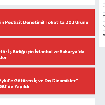
F
T
çin Pestisit Denetimi! Tokat'ta 203 Ürüne
K
A
r İş Birliği için İstanbul ve Sakarya’da
ler
Eylül’e Götüren İç ve Dış Dinamikler"
GÜ’de Yapıldı