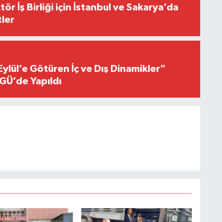
r İş Birliği için İstanbul ve Sakarya’da
ler
Eylül’e Götüren İç ve Dış Dinamikler"
GÜ’de Yapıldı