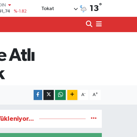
OIN
°
13
Tokat
91,74
%-1.82
AR
3620
%0.02
O
8690
%0.19
LİN
0380
%0.18
 Atlı
TIN
2,09000
%0.19
100
k
98,00
%0
-
+
A
A
ükleniyor...