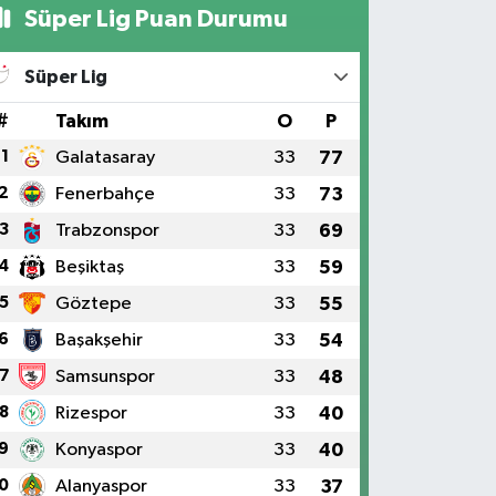
Süper Lig Puan Durumu
Süper Lig
#
Takım
O
P
1
Galatasaray
33
77
2
Fenerbahçe
33
73
3
Trabzonspor
33
69
4
Beşiktaş
33
59
5
Göztepe
33
55
6
Başakşehir
33
54
7
Samsunspor
33
48
8
Rizespor
33
40
9
Konyaspor
33
40
0
Alanyaspor
33
37