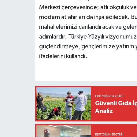
Merkezi çerçevesinde; atlı okçuluk ve c
modern at ahırları da inşa edilecek. Bu
mahallelerimizi canlandıracak ve gelen
adımlardır. Türkiye Yüzyılı vizyonumuz
güçlendirmeye, gençlerimize yatırım 
ifadelerini kullandı.
EDITÖRÜN SEÇTIĞI
Güvenli Gıda İ
Analiz
EDITÖRÜN SEÇTIĞI