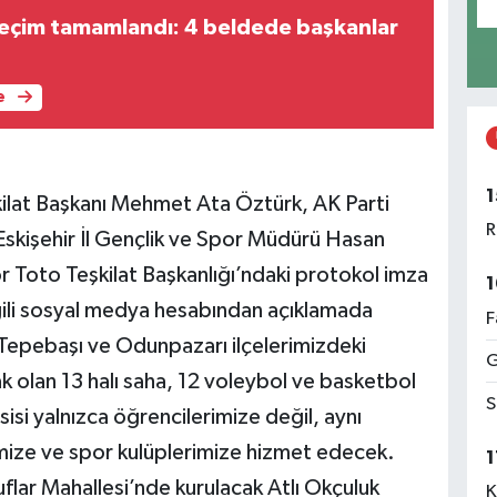
seçim tamamlandı: 4 beldede başkanlar
e
1
kilat Başkanı Mehmet Ata Öztürk, AK Parti
R
 Eskişehir İl Gençlik ve Spor Müdürü Hasan
or Toto Teşkilat Başkanlığı’ndaki protokol imza
1
lgili sosyal medya hesabından açıklamada
F
"Tepebaşı ve Odunpazarı ilçelerimizdeki
G
ak olan 13 halı saha, 12 voleybol ve basketbol
S
si yalnızca öğrencilerimize değil, aynı
ize ve spor kulüplerimize hizmet edecek.
1
uflar Mahallesi’nde kurulacak Atlı Okçuluk
K