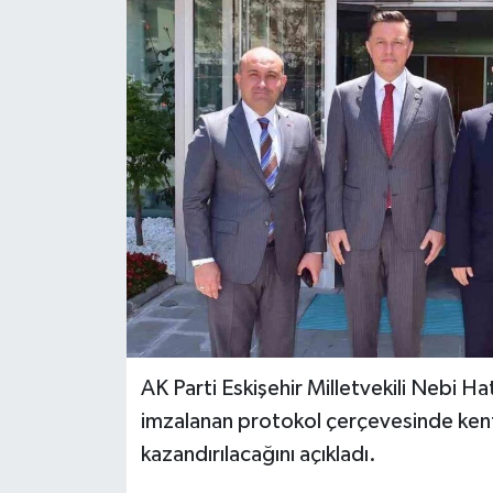
Spor
Teknoloji
Tokat Haberleri
Yaşam
AK Parti Eskişehir Milletvekili Nebi H
imzalanan protokol çerçevesinde kente
kazandırılacağını açıkladı.