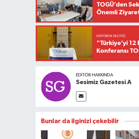
TOGÜ’den Sektö
Önemli Ziyaret
EDITÖRÜN SEÇTIĞI
"Türkiye’yi 12 
Konferansı TO
EDITÖR HAKKINDA
Sesimiz Gazetesi A
Bunlar da ilginizi çekebilir