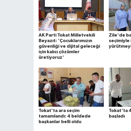
AK Parti Tokat Milletvekili
Zile'de ba
Beyazıt: 'Çocuklarımızın
seçimiyle
güvenliği ve dijital geleceği
yürütmeyi
için kalıcı çözümler
üretiyoruz'
Tokat'ta ara seçim
Tokat'ta 
tamamlandı: 4 beldede
başladı
başkanlar belli oldu