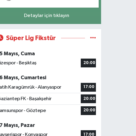
Detaylar için tıklayın
Süper Lig Fikstür
5 Mayıs, Cuma
izespor - Beşiktaş
20:00
6 Mayıs, Cumartesi
atih Karagümrük - Alanyaspor
17:00
aziantep FK - Başakşehir
20:00
amsunspor - Göztepe
20:00
7 Mayıs, Pazar
ayserispor - Konyaspor
17:00