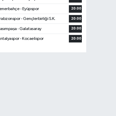
enerbahçe - Eyüpspor
20:00
rabzonspor - Gençlerbirliği S.K.
20:00
asımpaşa - Galatasaray
20:00
ntalyaspor - Kocaelispor
20:00