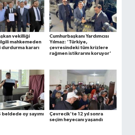
şkan vekilliği
Cumhurbaşkanı Yardımcısı
 ilgili mahkemeden
Yılmaz: 'Türkiye,
 durdurma kararı
çevresindeki tüm krizlere
rağmen istikrarını koruyor'
4 beldede oy sayımı
Çevrecik'te 12 yıl sonra
seçim heyecanı yaşandı