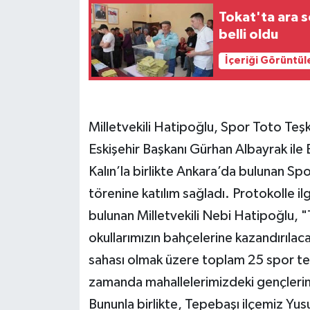
Tokat'ta ara 
belli oldu
İçeriği Görüntül
Milletvekili Hatipoğlu, Spor Toto Teş
Eskişehir Başkanı Gürhan Albayrak ile
Kalın’la birlikte Ankara’da bulunan Sp
törenine katılım sağladı. Protokolle i
bulunan Milletvekili Nebi Hatipoğlu, 
okullarımızın bahçelerine kazandırılac
sahası olmak üzere toplam 25 spor tesi
zamanda mahallelerimizdeki gençlerim
Bununla birlikte, Tepebaşı ilçemiz Yus