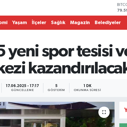
BITC
79.5
DOL
45,4
omi
Yaşam
İlçeler
Sağlık
Magazin
Belediyeler
EUR
53,3
STER
61,6
 yeni spor tesisi ve
G.AL
686
BİST
ezi kazandırılaca
14.5
17.06.2025 - 17:17
5
1 DK
GÜNCELLEME
GÖSTERIM
OKUNMA SÜRESI
Y