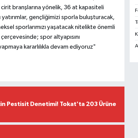
irit branşlarına yönelik, 36 at kapasiteli
F
 yatırımlar, gençliğimizi sporla buluşturacak,
T
eksel sporlarımızı yaşatacak nitelikte önemli
K
 çerçevesinde; spor altyapısını
A
yapmaya kararlılıkla devam ediyoruz"
çin Pestisit Denetimi! Tokat'ta 203 Ürüne