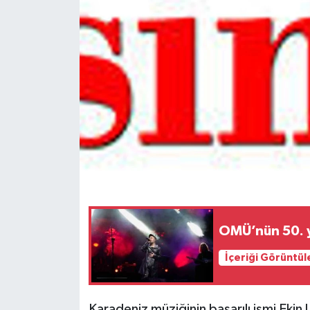
Spor
Teknoloji
Tokat Haberleri
Yaşam
OMÜ’nün 50. y
İçeriği Görüntül
Karadeniz müziğinin başarılı ismi Ekin