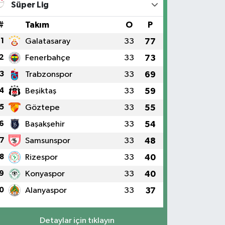
Süper Lig
#
Takım
O
P
1
Galatasaray
33
77
2
Fenerbahçe
33
73
3
Trabzonspor
33
69
4
Beşiktaş
33
59
5
Göztepe
33
55
6
Başakşehir
33
54
7
Samsunspor
33
48
8
Rizespor
33
40
9
Konyaspor
33
40
0
Alanyaspor
33
37
Detaylar için tıklayın