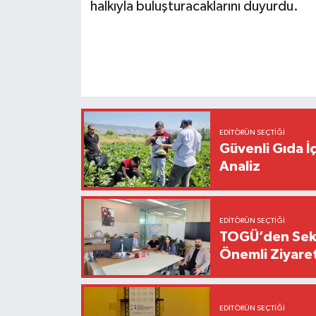
halkıyla buluşturacaklarını duyurdu.
EDITÖRÜN SEÇTIĞI
Güvenli Gıda İ
Analiz
EDITÖRÜN SEÇTIĞI
TOGÜ’den Sektö
Önemli Ziyaret
EDITÖRÜN SEÇTIĞI