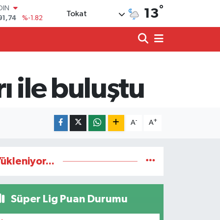
OIN
°
13
Tokat
91,74
%-1.82
AR
3620
%0.02
O
8690
%0.19
LİN
0380
%0.18
 ile buluştu
TIN
2,09000
%0.19
100
98,00
%0
-
+
A
A
ükleniyor...
Süper Lig Puan Durumu