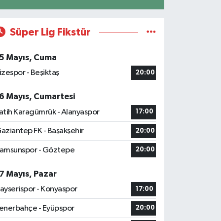
Süper Lig Fikstür
5 Mayıs, Cuma
izespor - Beşiktaş
20:00
6 Mayıs, Cumartesi
atih Karagümrük - Alanyaspor
17:00
aziantep FK - Başakşehir
20:00
amsunspor - Göztepe
20:00
7 Mayıs, Pazar
ayserispor - Konyaspor
17:00
enerbahçe - Eyüpspor
20:00