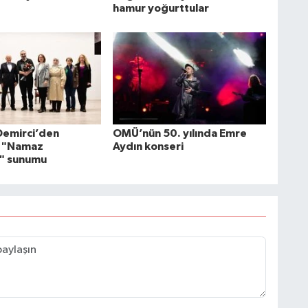
hamur yoğurttular
 Demirci’den
OMÜ’nün 50. yılında Emre
 "Namaz
Aydın konseri
i" sunumu