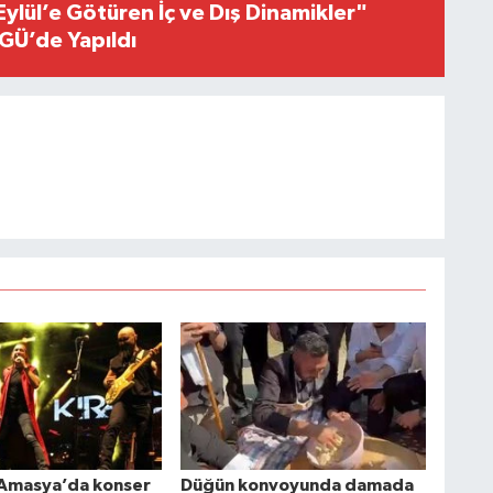
Eylül’e Götüren İç ve Dış Dinamikler"
GÜ’de Yapıldı
 Amasya’da konser
Düğün konvoyunda damada