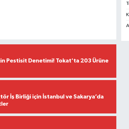
T
K
A
çin Pestisit Denetimi! Tokat'ta 203 Ürüne
r İş Birliği için İstanbul ve Sakarya’da
ler