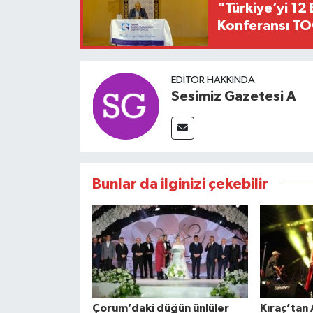
"Türkiye’yi 12 
Konferansı TO
EDITÖR HAKKINDA
Sesimiz Gazetesi A
Bunlar da ilginizi çekebilir
Çorum’daki düğün ünlüler
Kıraç’tan