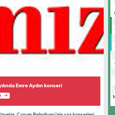
ılında Emre Aydın konseri
e
1
 Uzunlar, Çorum Belediyesi’nin yaz konserleri