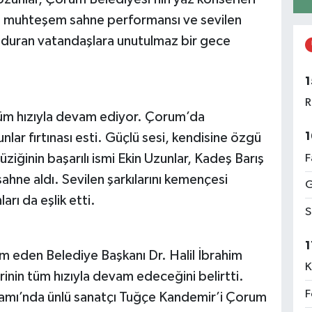
r, muhteşem sahne performansı ve sevilen
olduran vatandaşlara unutulmaz bir gece
1
R
tüm hızıyla devam ediyor. Çorum’da
1
lar fırtınası esti. Güçlü sesi, kendisine özgü
ğinin başarılı ismi Ekin Uzunlar, Kadeş Barış
F
ne aldı. Sevilen şarkılarını kemençesi
G
arı da eşlik etti.
S
1
m eden Belediye Başkanı Dr. Halil İbrahim
K
inin tüm hızıyla devam edeceğini belirtti.
F
amı’nda ünlü sanatçı Tuğçe Kandemir’i Çorum