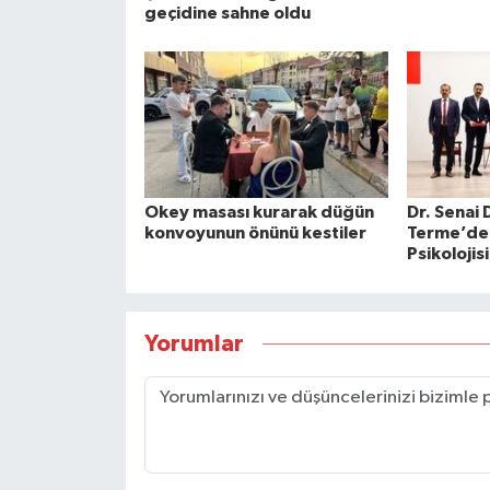
geçidine sahne oldu
Okey masası kurarak düğün
Dr. Senai
konvoyunun önünü kestiler
Terme’de
Psikolojis
Yorumlar