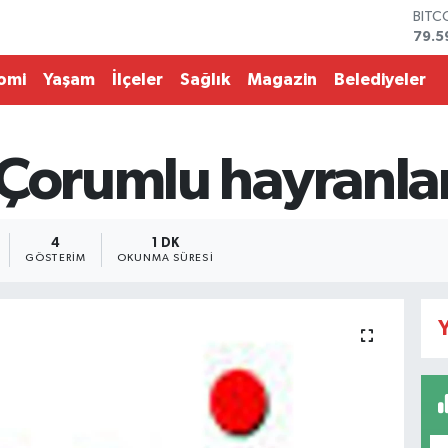
BITC
79.5
DOL
45,4
omi
Yaşam
İlçeler
Sağlık
Magazin
Belediyeler
EUR
53,3
STER
61,6
Çorumlu hayranları
G.AL
686
BİST
14.5
4
1 DK
GÖSTERIM
OKUNMA SÜRESI
Y