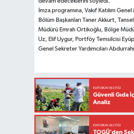
devam edeceklerini söyledi.
İmza programına, Vakıf Katılım Genel
Bölüm Başkanları Taner Akkurt, Tans
Müdürü Emrah Ortikoğlu, Bölge Müdür Y
Uz, Elif Uygur, Portföy Temsilcisi Ey
Genel Sekreter Yardımcıları Abdurrah
EDITÖRÜN SEÇTIĞI
Güvenli Gıda İ
Analiz
EDITÖRÜN SEÇTIĞI
TOGÜ’den Sektö