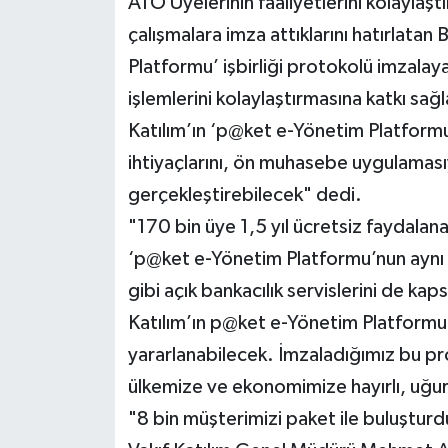
ATO Üyelerinin faaliyetlerini kolaylaştı
çalışmalara imza attıklarını hatırlatan
Platformu’ işbirliği protokolü imzalay
işlemlerini kolaylaştırmasına katkı sağl
Katılım’ın ‘p@ket e-Yönetim Platformu
ihtiyaçlarını, ön muhasebe uygulaması
gerçekleştirebilecek" dedi.
"170 bin üye 1,5 yıl ücretsiz faydalan
‘p@ket e-Yönetim Platformu’nun aynı 
gibi açık bankacılık servislerini de k
Katılım’ın p@ket e-Yönetim Platformu’
yararlanabilecek. İmzaladığımız bu pr
ülkemize ve ekonomimize hayırlı, uğur
"8 bin müşterimizi paket ile buluşturd