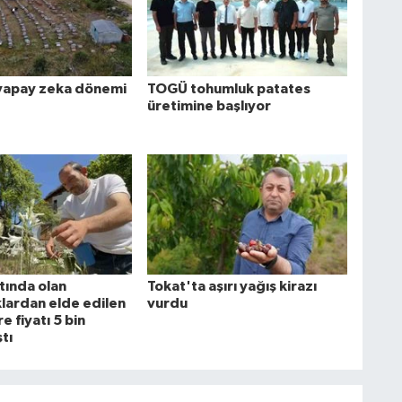
a yapay zeka dönemi
TOGÜ tohumluk patates
üretimine başlıyor
tında olan
Tokat'ta aşırı yağış kirazı
ardan elde edilen
vurdu
re fiyatı 5 bin
tı