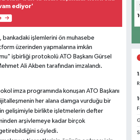
evam ediyor'
1
e
, bankadaki işlemlerini ön muhasebe
latform üzerinden yapmalarına imkân
u" işbirliği protokolü ATO Başkanı Gürsel
Mehmet Ali Akben tarafından imzalandı.
1
R
tokol imza programında konuşan ATO Başkanı
1
dijitalleşmenin her alana damga vurduğu bir
F
 gelişimiyle birlikte işletmelerin defter
minden arşivlemeye kadar birçok
G
etirebildiğini söyledi.
S