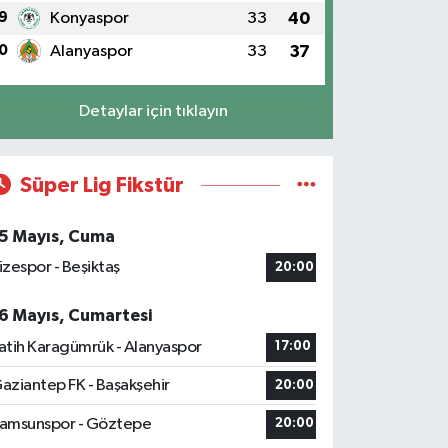
9
Konyaspor
33
40
0
Alanyaspor
33
37
Detaylar için tıklayın
Süper Lig Fikstür
5 Mayıs, Cuma
izespor - Beşiktaş
20:00
6 Mayıs, Cumartesi
atih Karagümrük - Alanyaspor
17:00
aziantep FK - Başakşehir
20:00
amsunspor - Göztepe
20:00