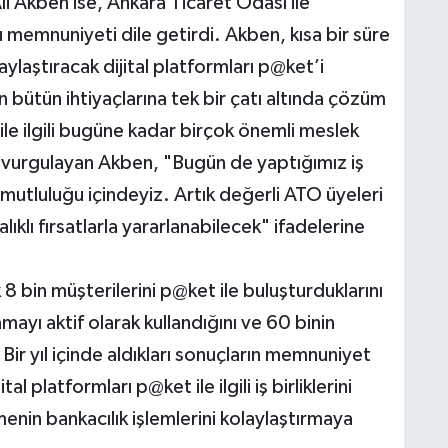
 Akben ise, Ankara Ticaret Odası ile
u memnuniyeti dile getirdi. Akben, kısa bir süre
ylaştıracak dijital platformları p@ket’i
ın bütün ihtiyaçlarına tek bir çatı altında çözüm
ile ilgili bugüne kadar birçok önemli meslek
nı vurgulayan Akben, "Bugün de yaptığımız iş
n mutluluğu içindeyiz. Artık değerli ATO üyeleri
ıklı fırsatlarla yararlanabilecek" ifadelerine
8 bin müşterilerini p@ket ile buluşturduklarını
ayı aktif olarak kullandığını ve 60 binin
 Bir yıl içinde aldıkları sonuçların memnuniyet
l platformları p@ket ile ilgili iş birliklerini
enin bankacılık işlemlerini kolaylaştırmaya