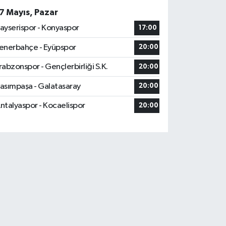
7 Mayıs, Pazar
ayserispor - Konyaspor
17:00
enerbahçe - Eyüpspor
20:00
rabzonspor - Gençlerbirliği S.K.
20:00
asımpaşa - Galatasaray
20:00
ntalyaspor - Kocaelispor
20:00