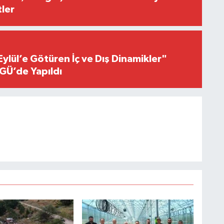
ler
Eylül’e Götüren İç ve Dış Dinamikler"
GÜ’de Yapıldı