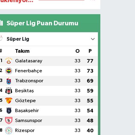
ükleniyor...
Süper Lig Puan Durumu
Süper Lig
#
Takım
O
P
1
Galatasaray
33
77
2
Fenerbahçe
33
73
3
Trabzonspor
33
69
4
Beşiktaş
33
59
5
Göztepe
33
55
6
Başakşehir
33
54
7
Samsunspor
33
48
8
Rizespor
33
40