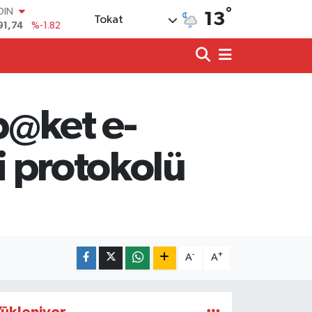
°
AR
13
Tokat
3620
%0.02
O
8690
%0.19
LİN
0380
%0.18
TIN
2,09000
%0.19
"p@ket e-
100
98,00
%0
OIN
i protokolü
91,74
%-1.82
-
+
A
A