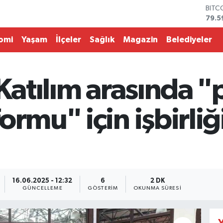
DOL
45,4
EUR
53,3
omi
Yaşam
İlçeler
Sağlık
Magazin
Belediyeler
STER
61,6
G.AL
686
 Katılım arasında 
BİST
14.5
BITC
ormu" için işbirliğ
79.5
16.06.2025 - 12:32
6
2 DK
GÜNCELLEME
GÖSTERIM
OKUNMA SÜRESI