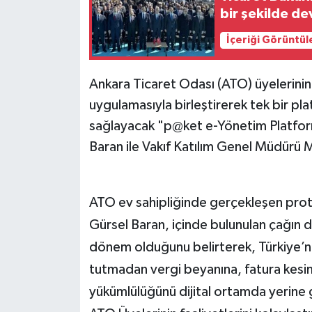
bir şekilde d
İçeriği Görüntül
Ankara Ticaret Odası (ATO) üyelerinin
uygulamasıyla birleştirerek tek bir p
sağlayacak "p@ket e-Yönetim Platform
Baran ile Vakıf Katılım Genel Müdürü 
ATO ev sahipliğinde gerçekleşen pro
Gürsel Baran, içinde bulunulan çağın 
dönem olduğunu belirterek, Türkiye’nin
tutmadan vergi beyanına, fatura kesi
yükümlülüğünü dijital ortamda yerine g