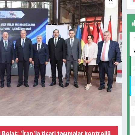
Y
Bolat: 'İran'la ticari taşımalar kontrollü