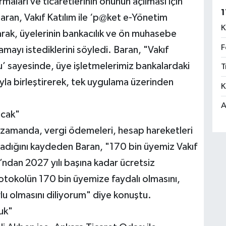
rmaları ve ticaretlerinin önünün açılması için
1
 Baran, Vakıf Katılım ile ‘p@ket e-Yönetim
K
arak, üyelerinin bankacılık ve ön muhasebe
F
amayı istediklerini söyledi. Baran, "Vakıf
’ sayesinde, üye işletmelerimiz bankalardaki
T
yla birleştirerek, tek uygulama üzerinden
K
A
acak"
zamanda, vergi ödemeleri, hesap hareketleri
apsadığını kaydeden Baran, "170 bin üyemiz Vakıf
ndan 2027 yılı başına kadar ücretsiz
otokolün 170 bin üyemize faydalı olmasını,
lu olmasını diliyorum" diye konuştu.
uk"