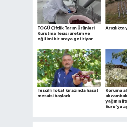
TOGÜ Çiftlik Tarım Ürünleri
Arıcılıkt
Kurutma Tesisi üretim ve
eğitimi bir araya getiriyor
Tescilli Tokat kirazında hasat
Koruma al
mesaisi başladı
akzambakl
yağının lit
Euro'yu aş