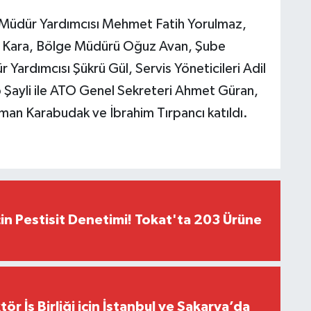
 Müdür Yardımcısı Mehmet Fatih Yorulmaz,
el Kara, Bölge Müdürü Oğuz Avan, Şube
ardımcısı Şükrü Gül, Servis Yöneticileri Adil
üp Şayli ile ATO Genel Sekreteri Ahmet Güran,
man Karabudak ve İbrahim Tırpancı katıldı.
çin Pestisit Denetimi! Tokat'ta 203 Ürüne
r İş Birliği için İstanbul ve Sakarya’da