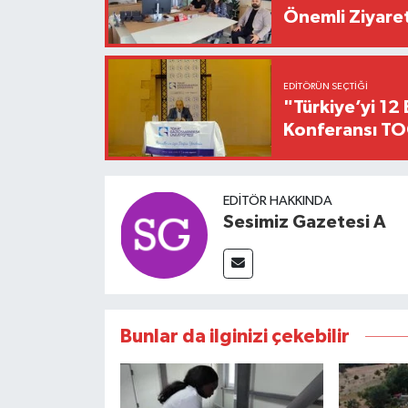
Önemli Ziyaret
EDITÖRÜN SEÇTIĞI
"Türkiye’yi 12 
Konferansı TO
EDITÖR HAKKINDA
Sesimiz Gazetesi A
Bunlar da ilginizi çekebilir