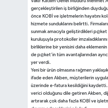
Vakıf Katılım Genel Müdürü Mehmet Ali
gerçekleştirilen iş birliğinden duyduğ
önce KOBİ ve işletmelerin hayatını kola
hizmete sunduklarını belirtti. Firmalar
sunmak amacıyla geliştirdikleri p@ket 
kuruluşuyla protokoller imzaladıkları
birliklerine bir yenisini daha eklemeni
de p@ket’in tüm avantajlarından ayrıcal
yer verdi.
Yeni bir ürün olmasına rağmen yaklaşık 
ifade eden Akben, müşterilerin uygulam
üzerinde e-fatura kesildiğini kaydetti.
verici olduğunu dile getiren Akben, dijita
artırarak çok daha fazla KOBİ ve işletm