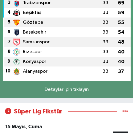
3
Trabzonspor
33
69
4
Beşiktaş
33
59
5
Göztepe
33
55
6
Başakşehir
33
54
7
Samsunspor
33
48
8
Rizespor
33
40
9
Konyaspor
33
40
10
Alanyaspor
33
37
Detaylar için tıklayın
Süper Lig Fikstür
15 Mayıs, Cuma