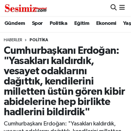
Dünya
Nöbetçi Eczaneler
Gündem
Spor
Politika
Eğitim
Ekonomi
Ya
Eğitim
Hava Durumu
HABERLER
POLITIKA
Cumhurbaşkanı Erdoğan:
Ekonomi
Namaz Vakitleri
"Yasakları kaldırdık,
Genel
Trafik Durumu
vesayet odaklarını
dağıttık, kendilerini
Gündem
Süper Lig Puan Durumu ve Fikstür
milletten üstün gören kibir
Magazin
Tüm Manşetler
abidelerine hep birlikte
hadlerini bildirdik"
Politika
Son Dakika Haberleri
Cumhurbaşkanı Erdoğan: "Yasakları kaldırdık,
Sağlık
Haber Arşivi