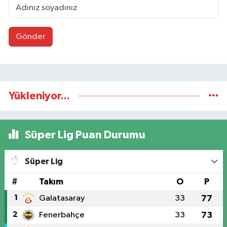
Gönder
Yükleniyor...
Süper Lig Puan Durumu
Süper Lig
#
Takım
O
P
1
Galatasaray
33
77
2
Fenerbahçe
33
73