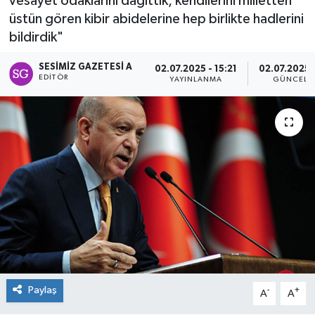
vesayet odaklarını dağıttık, kendilerini milletten
üstün gören kibir abidelerine hep birlikte hadlerini
Spor
bildirdik"
Teknoloji
SESIMIZ GAZETESI A
02.07.2025 - 15:21
02.07.2025 
EDITÖR
YAYINLANMA
GÜNCELL
Tokat Haberleri
Yaşam
Paylaş
-
+
A
A