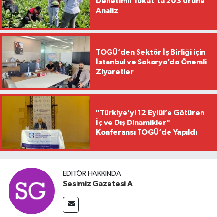
Denetimi! Tokat'ta 203 Ürüne
Analiz
TOGÜ’den Sektör İş Birliği için
İstanbul ve Sakarya’da Önemli
Ziyaretler
"Türkiye’yi 12 Eylül’e Götüren
İç ve Dış Dinamikler"
Konferansı TOGÜ’de Yapıldı
EDITÖR HAKKINDA
Sesimiz Gazetesi A