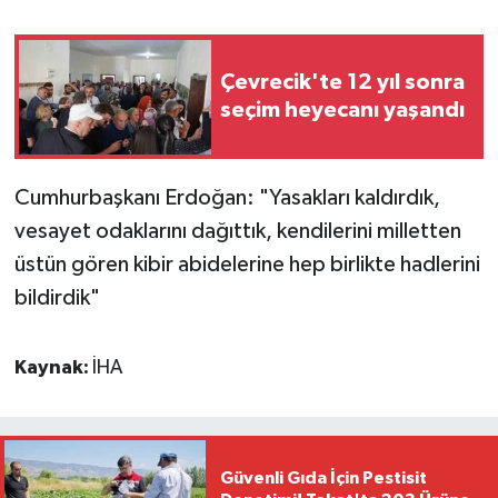
Çevrecik'te 12 yıl sonra
seçim heyecanı yaşandı
Cumhurbaşkanı Erdoğan: "Yasakları kaldırdık,
vesayet odaklarını dağıttık, kendilerini milletten
üstün gören kibir abidelerine hep birlikte hadlerini
bildirdik"
Kaynak:
İHA
Güvenli Gıda İçin Pestisit