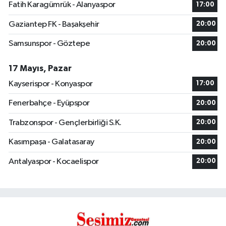
Fatih Karagümrük - Alanyaspor
17:00
Gaziantep FK - Başakşehir
20:00
Samsunspor - Göztepe
20:00
17 Mayıs, Pazar
Kayserispor - Konyaspor
17:00
Fenerbahçe - Eyüpspor
20:00
Trabzonspor - Gençlerbirliği S.K.
20:00
Kasımpaşa - Galatasaray
20:00
Antalyaspor - Kocaelispor
20:00