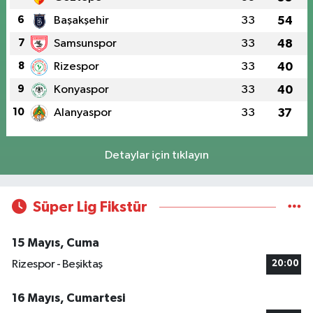
6
Başakşehir
33
54
7
Samsunspor
33
48
8
Rizespor
33
40
9
Konyaspor
33
40
10
Alanyaspor
33
37
Detaylar için tıklayın
Süper Lig Fikstür
15 Mayıs, Cuma
Rizespor - Beşiktaş
20:00
16 Mayıs, Cumartesi