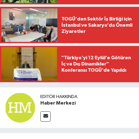
TOGÜ’den Sektör İş Birliği için
İstanbul ve Sakarya’da Önemli
Ziyaretler
"Türkiye’yi 12 Eylül’e Götüren
İç ve Dış Dinamikler"
Konferansı TOGÜ’de Yapıldı
EDITÖR HAKKINDA
Haber Merkezi