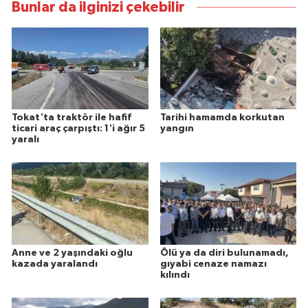
Bunlar da ilginizi çekebilir
Tokat'ta traktör ile hafif
Tarihi hamamda korkutan
ticari araç çarpıştı: 1'i ağır 5
yangın
yaralı
Anne ve 2 yaşındaki oğlu
Ölü ya da diri bulunamadı,
kazada yaralandı
gıyabi cenaze namazı
kılındı