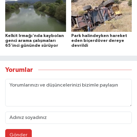
Kelkit Irmağı'nda kaybolan
Park halindeyken hareket
genci arama çalışmaları
eden biçerdöver dereye
65'inci gününde sürüyor
devrildi
Yorumlar
Gönder