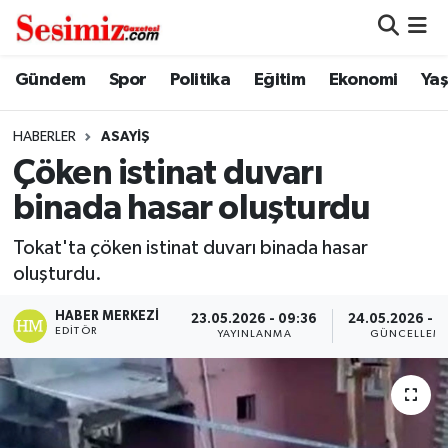
Dünya
Nöbetçi Eczaneler
Gündem
Spor
Politika
Eğitim
Ekonomi
Ya
Eğitim
Hava Durumu
HABERLER
ASAYIŞ
Çöken istinat duvarı
Ekonomi
Namaz Vakitleri
binada hasar oluşturdu
Genel
Trafik Durumu
Tokat'ta çöken istinat duvarı binada hasar
oluşturdu.
Gündem
Süper Lig Puan Durumu ve Fikstür
HABER MERKEZI
23.05.2026 - 09:36
24.05.2026 - 1
Magazin
Tüm Manşetler
EDITÖR
YAYINLANMA
GÜNCELLEM
Politika
Son Dakika Haberleri
Sağlık
Haber Arşivi