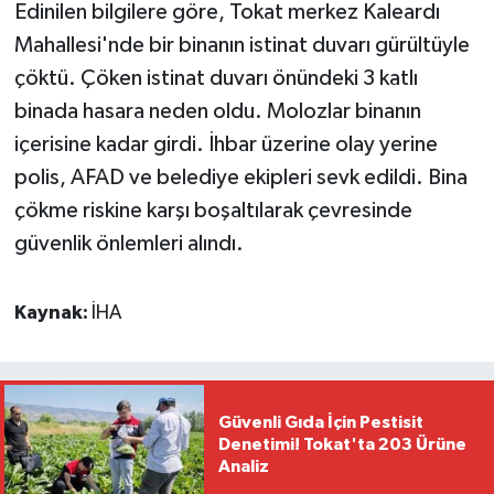
Edinilen bilgilere göre, Tokat merkez Kaleardı
Mahallesi'nde bir binanın istinat duvarı gürültüyle
çöktü. Çöken istinat duvarı önündeki 3 katlı
binada hasara neden oldu. Molozlar binanın
içerisine kadar girdi. İhbar üzerine olay yerine
polis, AFAD ve belediye ekipleri sevk edildi. Bina
çökme riskine karşı boşaltılarak çevresinde
güvenlik önlemleri alındı.
Kaynak:
İHA
Güvenli Gıda İçin Pestisit
Denetimi! Tokat'ta 203 Ürüne
Analiz