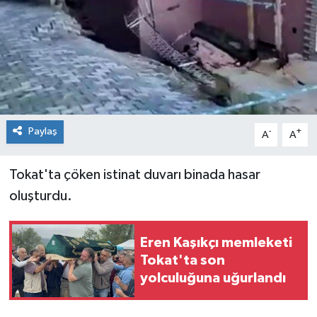
Spor
Teknoloji
Tokat Haberleri
Paylaş
-
+
Yaşam
A
A
Tokat'ta çöken istinat duvarı binada hasar
oluşturdu.
Eren Kaşıkçı memleketi
Tokat'ta son
yolculuğuna uğurlandı