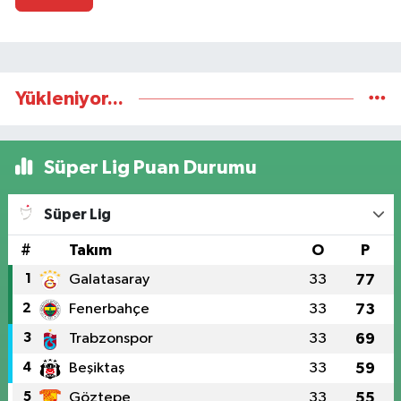
Yükleniyor...
Süper Lig Puan Durumu
Süper Lig
#
Takım
O
P
1
Galatasaray
33
77
2
Fenerbahçe
33
73
3
Trabzonspor
33
69
4
Beşiktaş
33
59
5
Göztepe
33
55