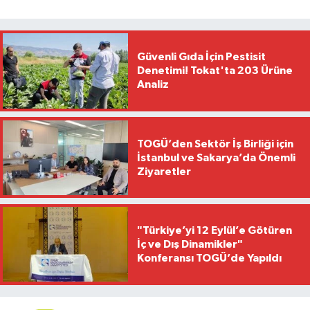
Güvenli Gıda İçin Pestisit
Denetimi! Tokat'ta 203 Ürüne
Analiz
TOGÜ’den Sektör İş Birliği için
İstanbul ve Sakarya’da Önemli
Ziyaretler
"Türkiye’yi 12 Eylül’e Götüren
İç ve Dış Dinamikler"
Konferansı TOGÜ’de Yapıldı