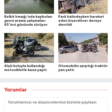
Kelkit Irmağı'nda kaybolan
Park halindeyken hareket
genci arama çalışmaları
eden biçerdöver dereye
65'inci gününde sürüyor
devrildi
Alçılı koluyla kullandığı
Otomobilin çarptığı traktör
motosikletle kaza yaptı
yan yattı
Yorumlar