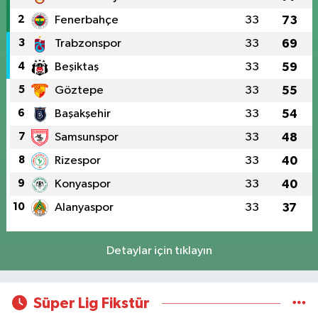
2
Fenerbahçe
33
73
3
Trabzonspor
33
69
4
Beşiktaş
33
59
5
Göztepe
33
55
6
Başakşehir
33
54
7
Samsunspor
33
48
8
Rizespor
33
40
9
Konyaspor
33
40
10
Alanyaspor
33
37
Detaylar için tıklayın
Süper Lig Fikstür