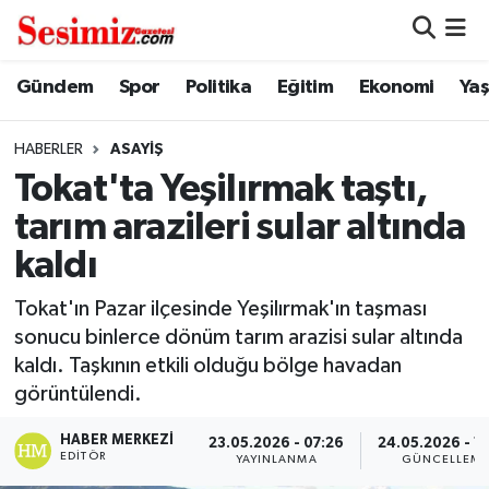
Dünya
Nöbetçi Eczaneler
Gündem
Spor
Politika
Eğitim
Ekonomi
Ya
Eğitim
Hava Durumu
HABERLER
ASAYIŞ
Tokat'ta Yeşilırmak taştı,
Ekonomi
Namaz Vakitleri
tarım arazileri sular altında
Genel
Trafik Durumu
kaldı
Gündem
Süper Lig Puan Durumu ve Fikstür
Tokat'ın Pazar ilçesinde Yeşilırmak'ın taşması
sonucu binlerce dönüm tarım arazisi sular altında
Magazin
Tüm Manşetler
kaldı. Taşkının etkili olduğu bölge havadan
görüntülendi.
Politika
Son Dakika Haberleri
HABER MERKEZI
23.05.2026 - 07:26
24.05.2026 - 1
EDITÖR
YAYINLANMA
GÜNCELLEM
Sağlık
Haber Arşivi