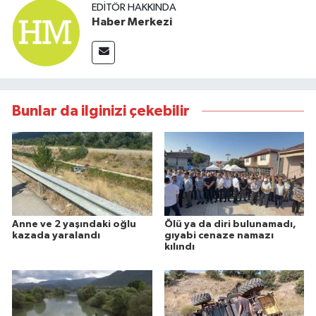
EDITÖR HAKKINDA
Haber Merkezi
Bunlar da ilginizi çekebilir
Anne ve 2 yaşındaki oğlu
Ölü ya da diri bulunamadı,
kazada yaralandı
gıyabi cenaze namazı
kılındı