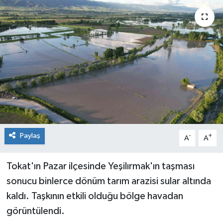
Spor
Teknoloji
Tokat Haberleri
Yaşam
Paylaş
-
+
A
A
Tokat'ın Pazar ilçesinde Yeşilırmak'ın taşması
sonucu binlerce dönüm tarım arazisi sular altında
kaldı. Taşkının etkili olduğu bölge havadan
görüntülendi.