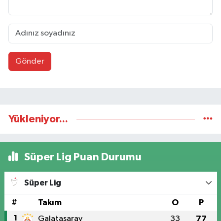
Gönder
Yükleniyor...
Süper Lig Puan Durumu
Süper Lig
#
Takım
O
P
1
Galatasaray
33
77