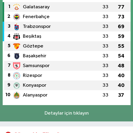
1
Galatasaray
33
77
2
Fenerbahçe
33
73
3
Trabzonspor
33
69
4
Beşiktaş
33
59
5
Göztepe
33
55
6
Başakşehir
33
54
7
Samsunspor
33
48
8
Rizespor
33
40
9
Konyaspor
33
40
10
Alanyaspor
33
37
Detaylar için tıklayın