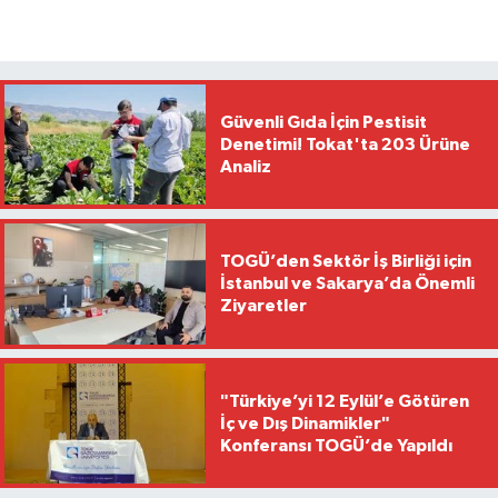
Güvenli Gıda İçin Pestisit
Denetimi! Tokat'ta 203 Ürüne
Analiz
TOGÜ’den Sektör İş Birliği için
İstanbul ve Sakarya’da Önemli
Ziyaretler
"Türkiye’yi 12 Eylül’e Götüren
İç ve Dış Dinamikler"
Konferansı TOGÜ’de Yapıldı