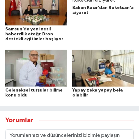
Bakan Kacır’dan Roketsan’a
ziyaret
Samsun’da yeni nesil
habercilik atağı: Dron
destekli eğitimler başlıyor
Geleneksel turşular bilime
Yapay zeka yapay bela
konu oldu
olabilir
Yorumlar