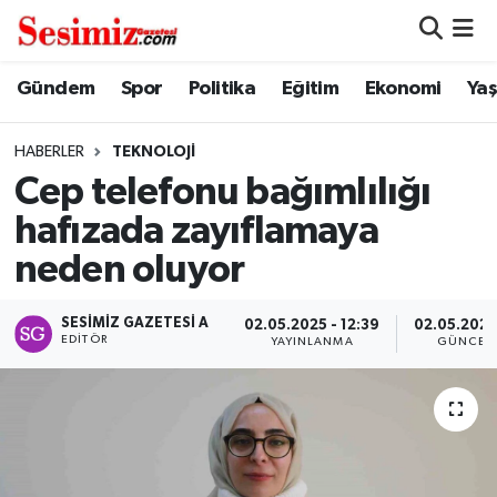
Dünya
Nöbetçi Eczaneler
Gündem
Spor
Politika
Eğitim
Ekonomi
Ya
Eğitim
Hava Durumu
HABERLER
TEKNOLOJI
Cep telefonu bağımlılığı
Ekonomi
Namaz Vakitleri
hafızada zayıflamaya
Genel
Trafik Durumu
neden oluyor
Gündem
Süper Lig Puan Durumu ve Fikstür
SESIMIZ GAZETESI A
02.05.2025 - 12:39
02.05.2025 
EDITÖR
YAYINLANMA
GÜNCEL
Magazin
Tüm Manşetler
Politika
Son Dakika Haberleri
Sağlık
Haber Arşivi