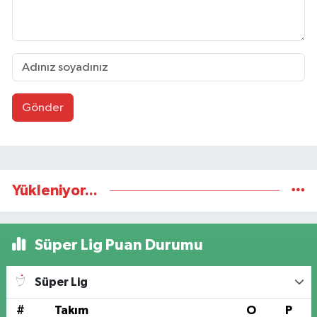
Gönder
Yükleniyor...
Süper Lig Puan Durumu
Süper Lig
#
Takım
O
P