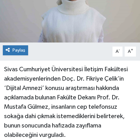
Spor
Teknoloji
Tokat Haberleri
Paylaş
-
+
A
A
Yaşam
Sivas Cumhuriyet Üniversitesi İletişim Fakültesi
akademisyenlerinden Doç. Dr. Fikriye Çelik’in
‘Dijital Amnezi’ konusu araştırması hakkında
açıklamada bulunan Fakülte Dekanı Prof. Dr.
Mustafa Gülmez, insanların cep telefonsuz
sokağa dahi çıkmak istemediklerini belirterek,
bunun sonucunda hafızada zayıflama
olabileceğini vurguladı.