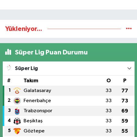
Yükleniyor...
Süper Lig Puan Durumu
Süper Lig
#
Takım
O
P
1
Galatasaray
33
77
2
Fenerbahçe
33
73
3
Trabzonspor
33
69
4
Beşiktaş
33
59
5
Göztepe
33
55