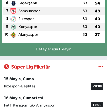
6
Başakşehir
33
54
7
Samsunspor
33
48
8
Rizespor
33
40
9
Konyaspor
33
40
10
Alanyaspor
33
37
Detaylar için tıklayın
Süper Lig Fikstür
15 Mayıs, Cuma
Rizespor - Beşiktaş
20:00
16 Mayıs, Cumartesi
Fatih Karagümrük - Alanyaspor
17:00