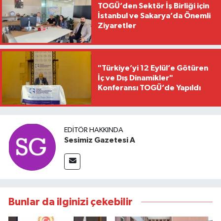
TOGÜ’den Sektör İş Birliği için
İstanbul ve Sakarya’da Önemli
Ziyaretler
"Türkiye’yi 12 Eylül’e Götüren
İç ve Dış Dinamikler"
Konferansı TOGÜ’de Yapıldı
EDITÖR HAKKINDA
Sesimiz Gazetesi A
Bunlar da ilginizi çekebilir