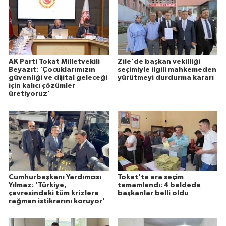
AK Parti Tokat Milletvekili
Zile'de başkan vekilliği
Beyazıt: 'Çocuklarımızın
seçimiyle ilgili mahkemeden
güvenliği ve dijital geleceği
yürütmeyi durdurma kararı
için kalıcı çözümler
üretiyoruz'
Cumhurbaşkanı Yardımcısı
Tokat'ta ara seçim
Yılmaz: 'Türkiye,
tamamlandı: 4 beldede
çevresindeki tüm krizlere
başkanlar belli oldu
rağmen istikrarını koruyor'