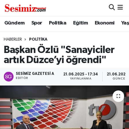
Dünya
Nöbetçi Eczaneler
Gündem
Spor
Politika
Eğitim
Ekonomi
Ya
Eğitim
Hava Durumu
HABERLER
POLITIKA
Başkan Özlü "Sanayiciler
Ekonomi
Namaz Vakitleri
artık Düzce’yi öğrendi"
Genel
Trafik Durumu
SESIMIZ GAZETESI A
21.06.2025 - 17:34
21.06.2025 
EDITÖR
YAYINLANMA
GÜNCELL
Gündem
Süper Lig Puan Durumu ve Fikstür
Magazin
Tüm Manşetler
Politika
Son Dakika Haberleri
Sağlık
Haber Arşivi