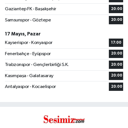
Gaziantep FK - Başakşehir
20:00
Samsunspor - Göztepe
20:00
17 Mayıs, Pazar
Kayserispor - Konyaspor
17:00
Fenerbahçe - Eyüpspor
20:00
Trabzonspor - Gençlerbirliği S.K.
20:00
Kasımpaşa - Galatasaray
20:00
Antalyaspor - Kocaelispor
20:00