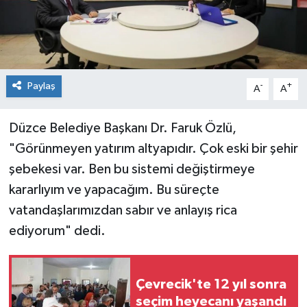
Spor
Teknoloji
Paylaş
-
+
A
A
Tokat Haberleri
Düzce Belediye Başkanı Dr. Faruk Özlü,
Yaşam
"Görünmeyen yatırım altyapıdır. Çok eski bir şehir
şebekesi var. Ben bu sistemi değiştirmeye
kararlıyım ve yapacağım. Bu süreçte
vatandaşlarımızdan sabır ve anlayış rica
ediyorum" dedi.
Çevrecik'te 12 yıl sonra
seçim heyecanı yaşandı